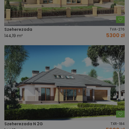
Do
Szeherezada
TVA-276
5300 zł
144,19 m²
Do
Szeherezada N 2G
TXR-184