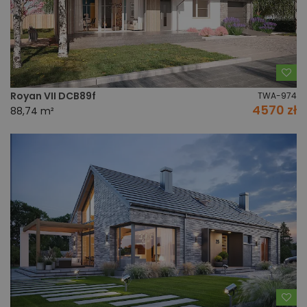
Do
Royan VII DCB89f
TWA-974
4570 zł
88,74 m²
Do