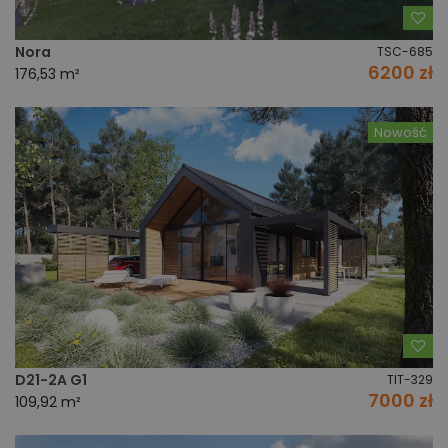
Do
Nora
TSC-685
6200 zł
176,53 m²
Nowość
Do
D21-2A G1
TIT-329
7000 zł
109,92 m²