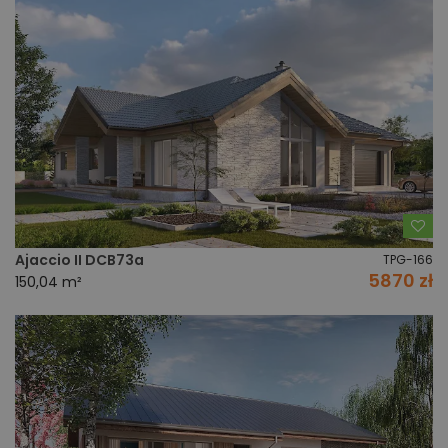
Do
Ajaccio II DCB73a
TPG-166
5870 zł
150,04 m²