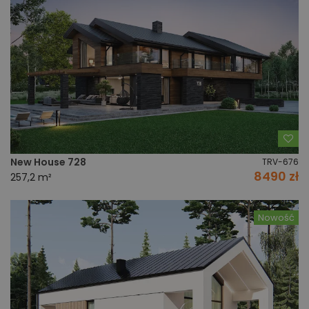
Do
New House 728
TRV-676
8490 zł
257,2 m²
Nowość