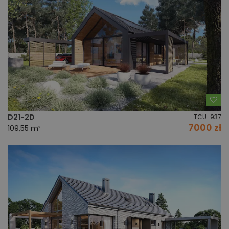
Do
D21-2D
TCU-937
7000 zł
109,55 m²