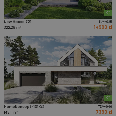
Do
New House 721
TLM-925
14990 zł
322,29 m²
Do
HomeKoncept-131 G2
TDV-946
7390 zł
143,11 m²