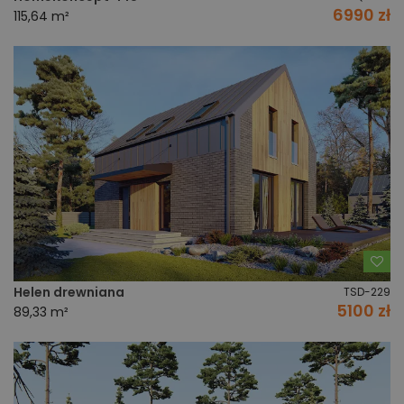
6990 zł
115,64 m²
Do
Helen drewniana
TSD-229
5100 zł
89,33 m²