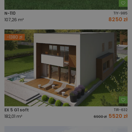
Do
N-110
TIY-985
8250 zł
107,26 m²
-1380 zł
Do
EX 5 G1 soft
TIR-632
5520 zł
182,01 m²
6900 zł