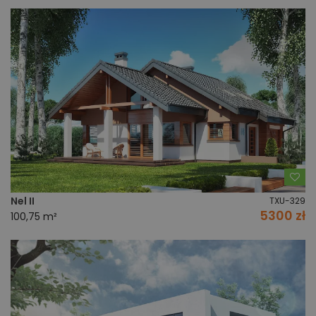
Do
Nel II
TXU-329
5300 zł
100,75 m²