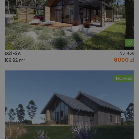
Do
D21-2A
TVJ-466
6000 zł
109,92 m²
Nowość