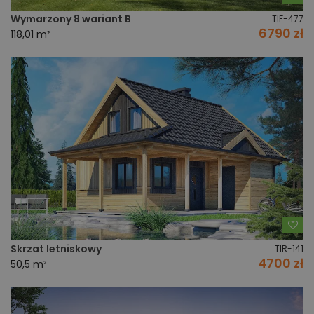
Wymarzony 8 wariant B
TIF-477
6790 zł
118,01 m²
Do
Skrzat letniskowy
TIR-141
4700 zł
50,5 m²