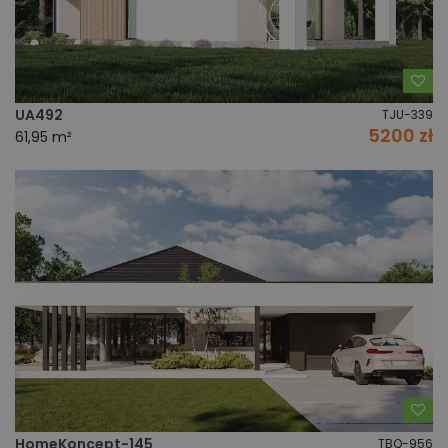
Do
UA492
TJU-339
5200 zł
61,95 m²
Do
HomeKoncept-145
TBQ-956