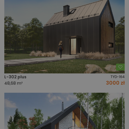
Do
L-302 plus
TYD-164
3000 zł
48,68 m²