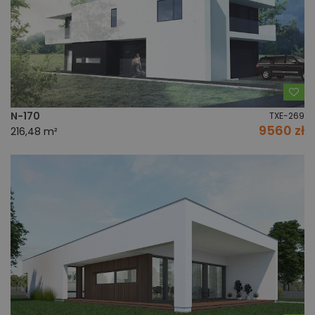
Do
N-170
TXE-269
9560 zł
216,48 m²