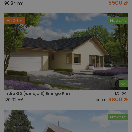
5500 zł
90,84 m²
-1200 zł
Nowość
Do
India G2 (wersja B) Energo Plus
TLC-641
4800 zł
120,92 m²
6000 zł
Nowość