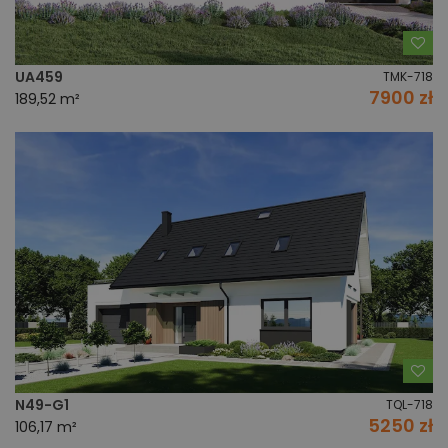
Do
UA459
TMK-718
7900 zł
189,52 m²
Do
N49-G1
TQL-718
5250 zł
106,17 m²