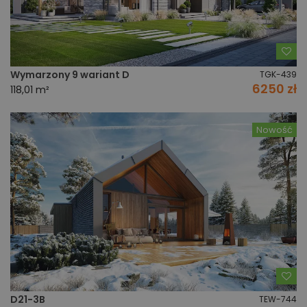
Do
Wymarzony 9 wariant D
TGK-439
6250 zł
118,01 m²
Nowość
Do
D21-3B
TEW-744