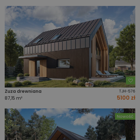
Do
Zuza drewniana
TJH-576
5100 zł
87,15 m²
Nowość