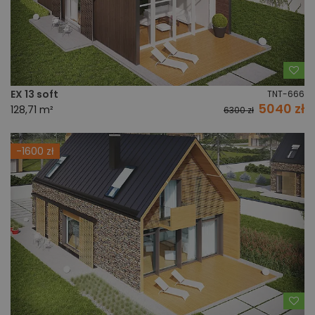
Do
EX 13 soft
TNT-666
5040 zł
128,71 m²
6300 zł
-1600 zł
Do