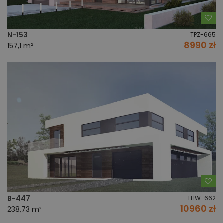
Do
N-153
TPZ-665
8990 zł
157,1 m²
Do
B-447
THW-662
10960 zł
238,73 m²