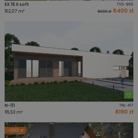
EX 15 II soft
TVS-965
6400 zł
152,07 m²
8000 zł
Do
N-111
TNL-417
8190 zł
115,53 m²
-1380 zł