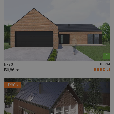
Do
N-201
TLE-334
8980 zł
156,86 m²
-1260 zł