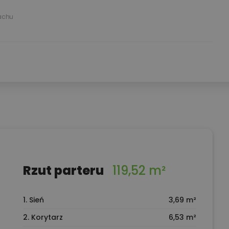
achu
Rzut parteru
119,52 m²
1. Sień
3,69 m²
2. Korytarz
6,53 m²