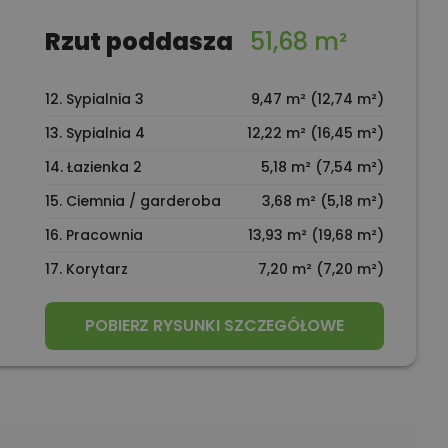
Rzut poddasza
51,68 m²
12. Sypialnia 3
9,47 m² (12,74 m²)
13. Sypialnia 4
12,22 m² (16,45 m²)
14. Łazienka 2
5,18 m² (7,54 m²)
15. Ciemnia / garderoba
3,68 m² (5,18 m²)
16. Pracownia
13,93 m² (19,68 m²)
17. Korytarz
7,20 m² (7,20 m²)
POBIERZ RYSUNKI SZCZEGÓŁOWE