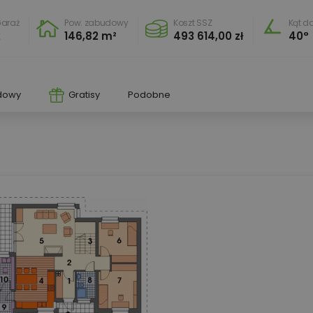
araż
Pow. zabudowy
Koszt SSZ
Kąt d
2
146,82 m²
493 614,00 zł
40°
dowy
Gratisy
Podobne