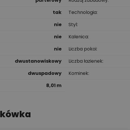
parterowy
Rodzaj zabudowy
tak
Technologia
nie
Styl
nie
Kalenica
nie
Liczba pokoi
dwustanowiskowy
Liczba łazienek
dwuspadowy
Kominek
8,01 m
ckówka