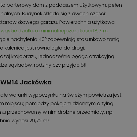
t to parterowy dom z poddaszem użytkowym, pełen
alnych. Budynek składa się z dwóch części:
tanowiskowego garażu. Powierzchnia użytkowa
o
wąskie działki, o minimalnej szerokości 18,7 m
.
cie nachylenia 40° zapewniają stosunkowo tanią
 kalenica jest równoległa do drogi.
odzaj krajobrazu, jednocześnie będąc atrakcyjną
ze sąsiadów, rodziny czy przyjaciół!
 WM14 Jackówka
łe warunki wypoczynku na świeżym powietrzu jest
nym miejscu; pomiędzy pokojem dziennym a tylną
mu przechowamy w nim drobne przedmioty, np.
hnia wynosi 29,72 m².