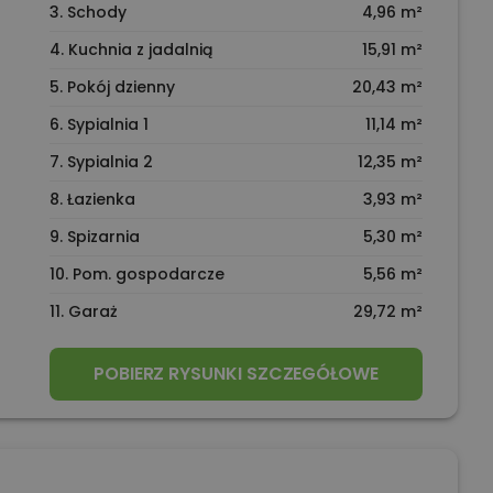
3. Schody
4,96 m²
4. Kuchnia z jadalnią
15,91 m²
5. Pokój dzienny
20,43 m²
6. Sypialnia 1
11,14 m²
7. Sypialnia 2
12,35 m²
8. Łazienka
3,93 m²
9. Spizarnia
5,30 m²
10. Pom. gospodarcze
5,56 m²
11. Garaż
29,72 m²
POBIERZ RYSUNKI SZCZEGÓŁOWE