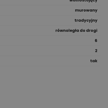
wolnostojący
murowany
tradycyjny
równoległa do drogi
6
2
tak