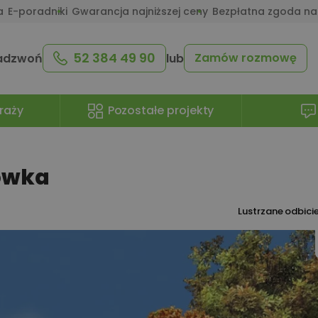
a
E-poradniki
Gwarancja najniższej ceny
Bezpłatna zgoda na
52 384 49 90
Zamów rozmowę
adzwoń
lub
raży
Pozostałe projekty
ówka
Lustrzane odbici