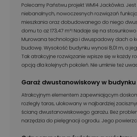
Polecamy Państwu projekt WM14 Jackówka. Jes
niebanalnych, nowoczesnych rozwiązań funkcjon
mieszkania oraz dobudowanego do niego dwus
domu to aż 173,47 m²! Nadaje się na stosunkow
Murowana technologia i dwuspadowy dach o ką
budowę. Wysokość budynku wynosi 8,01 m, a jego
Tak atrakcyjne rozwiązanie wpisze się w każdy r
opcją dla kolejnych pokoleń. Nie umknie też uwad
Garaż dwustanowiskowy w budynku
Atrakcyjnym elementem zapewniającym doskona
rozległy taras, ulokowany w najbardziej zacisz
ścianą dwustanowiskowego garażu. Bez proble
narzędzia do pielęgnacji ogrodu. Jego powierzc