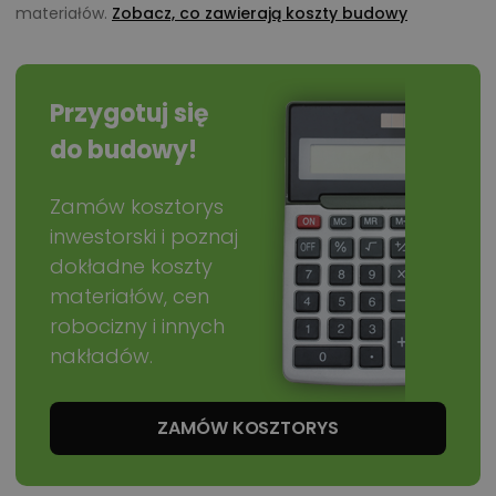
materiałów.
Zobacz, co zawierają koszty budowy
Przygotuj się
do budowy!
Zamów kosztorys
inwestorski i poznaj
dokładne koszty
materiałów, cen
robocizny i innych
nakładów.
ZAMÓW KOSZTORYS