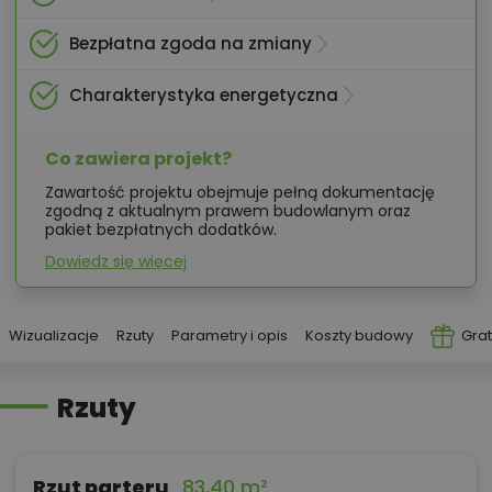
Bezpłatna zgoda na zmiany
Charakterystyka energetyczna
Co zawiera projekt?
Zawartość projektu obejmuje pełną dokumentację
zgodną z aktualnym prawem budowlanym oraz
pakiet bezpłatnych dodatków.
Dowiedz się więcej
Wizualizacje
Rzuty
Parametry i opis
Koszty budowy
Grat
Rzuty
Rzut parteru
83,40 m²