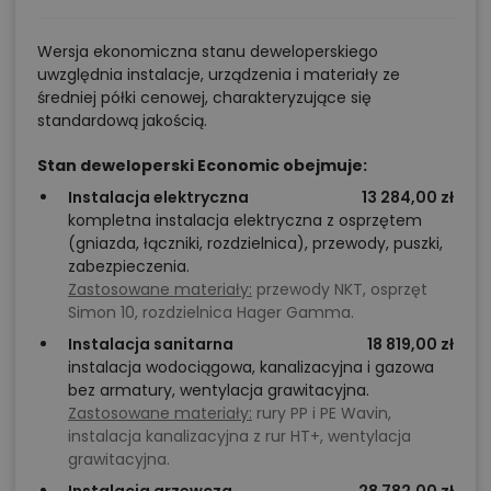
Wersja ekonomiczna stanu deweloperskiego
uwzględnia instalacje, urządzenia i materiały ze
średniej półki cenowej, charakteryzujące się
standardową jakością.
Stan deweloperski Economic obejmuje:
Instalacja elektryczna
13 284,00 zł
kompletna instalacja elektryczna z osprzętem
(gniazda, łączniki, rozdzielnica), przewody, puszki,
zabezpieczenia.
Zastosowane materiały:
przewody NKT, osprzęt
Simon 10, rozdzielnica Hager Gamma.
Instalacja sanitarna
18 819,00 zł
instalacja wodociągowa, kanalizacyjna i gazowa
bez armatury, wentylacja grawitacyjna.
Zastosowane materiały:
rury PP i PE Wavin,
instalacja kanalizacyjna z rur HT+, wentylacja
grawitacyjna.
Instalacja grzewcza
28 782,00 zł