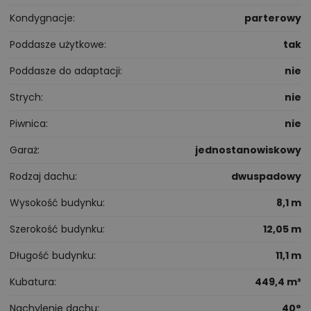
Kondygnacje
parterowy
Poddasze użytkowe
tak
Poddasze do adaptacji
nie
Strych
nie
Piwnica
nie
Garaż
jednostanowiskowy
Rodzaj dachu
dwuspadowy
Wysokość budynku
8,1 m
Szerokość budynku
12,05 m
Długość budynku
11,1 m
Kubatura
449,4 m³
Nachylenie dachu
40°