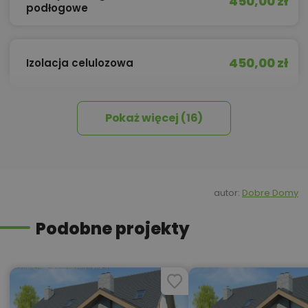
450,00 zł
podłogowe
450,00 zł
Izolacja celulozowa
Pokaż więcej (16)
Kredyt hipoteczny z operatem za
800,00 zł
0 zł
450,00 zł
Okna, żaluzje, rolety
autor:
Dobre Domy
Podobne projekty
Pakiet rozwiązań
25,00 zł
energooszczędnych