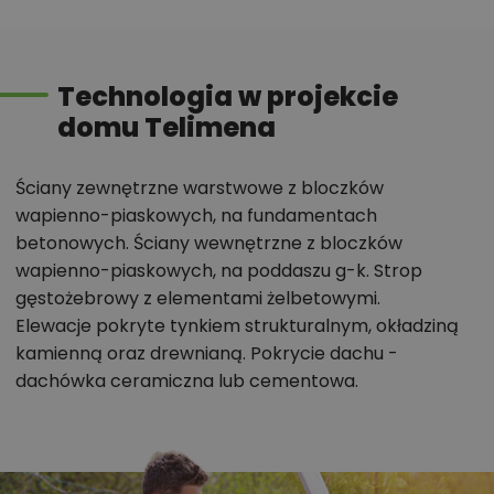
pomieszczeń, instalacje, materiały?
Technologia w projekcie
Zadzwoń
52 384 49 90
lub
NAPISZ
domu Telimena
Ściany zewnętrzne warstwowe z bloczków
wapienno-piaskowych, na fundamentach
betonowych. Ściany wewnętrzne z bloczków
wapienno-piaskowych, na poddaszu g-k. Strop
gęstożebrowy z elementami żelbetowymi.
Elewacje pokryte tynkiem strukturalnym, okładziną
kamienną oraz drewnianą. Pokrycie dachu -
dachówka ceramiczna lub cementowa.