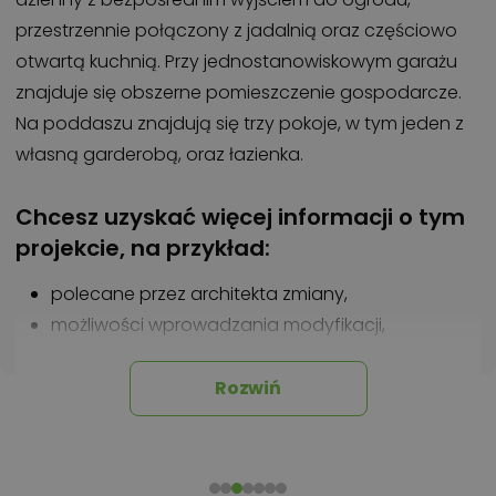
przestrzennie połączony z jadalnią oraz częściowo
otwartą kuchnią. Przy jednostanowiskowym garażu
znajduje się obszerne pomieszczenie gospodarcze.
Na poddaszu znajdują się trzy pokoje, w tym jeden z
własną garderobą, oraz łazienka.
Chcesz uzyskać więcej informacji o tym
projekcie, na przykład:
polecane przez architekta zmiany,
możliwości wprowadzania modyfikacji,
projekty podobne - o zbliżonym układzie lub
parametrach,
Rozwiń
optymalizacja kosztów budowy domu według
tego projektu,
informacje szczegółowe - np. wymiary