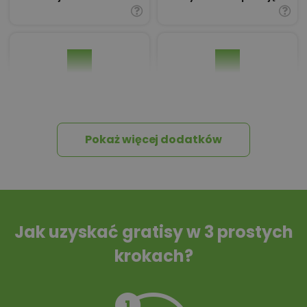
Pakiet umów i
Dziennik Budowy
wniosków
Pokaż więcej dodatków
Tablica informacyjna
Przydomowa
oczyszczalnia
ścieków
Jak uzyskać gratisy w 3 prostych
krokach?