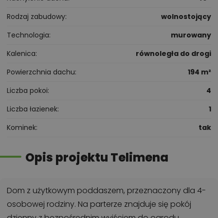
Rodzaj zabudowy
wolnostojący
Technologia
murowany
Kalenica
równoległa do drogi
Powierzchnia dachu
194 m²
Liczba pokoi
4
Liczba łazienek
1
Kominek
tak
Opis projektu Telimena
Dom z użytkowym poddaszem, przeznaczony dla 4-
osobowej rodziny. Na parterze znajduje się pokój
dzienny z bezpośrednim wyjściem do ogrodu,