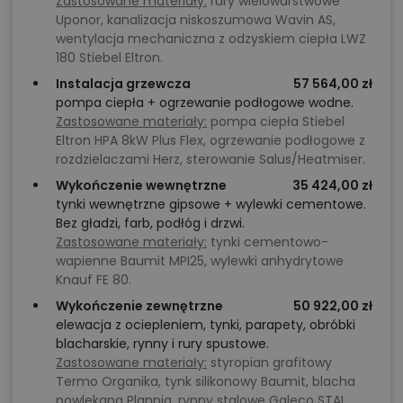
Zastosowane materiały:
rury wielowarstwowe
Uponor, kanalizacja niskoszumowa Wavin AS,
wentylacja mechaniczna z odzyskiem ciepła LWZ
180 Stiebel Eltron.
Instalacja grzewcza
57 564,00 zł
pompa ciepła + ogrzewanie podłogowe wodne.
Zastosowane materiały:
pompa ciepła Stiebel
Eltron HPA 8kW Plus Flex, ogrzewanie podłogowe z
rozdzielaczami Herz, sterowanie Salus/Heatmiser.
Wykończenie wewnętrzne
35 424,00 zł
tynki wewnętrzne gipsowe + wylewki cementowe.
Bez gładzi, farb, podłóg i drzwi.
Zastosowane materiały:
tynki cementowo-
wapienne Baumit MPI25, wylewki anhydrytowe
Knauf FE 80.
Wykończenie zewnętrzne
50 922,00 zł
elewacja z ociepleniem, tynki, parapety, obróbki
blacharskie, rynny i rury spustowe.
Zastosowane materiały:
styropian grafitowy
Termo Organika, tynk silikonowy Baumit, blacha
powlekana Plannja, rynny stalowe Galeco STAL,