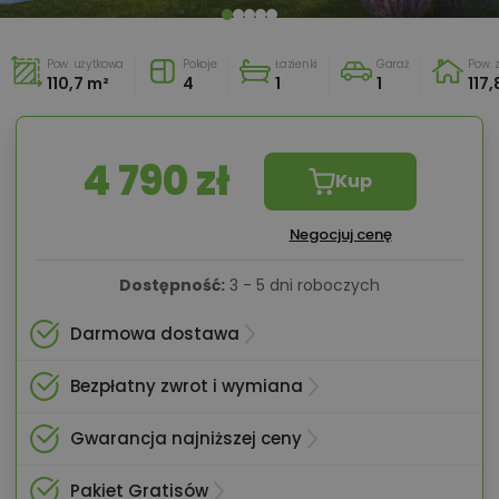
Pow. użytkowa
Pokoje
Łazienki
Garaż
Pow.
110,7 m²
4
1
1
117,
4 790 zł
Kup
Negocjuj cenę
Dostępność:
3 - 5 dni roboczych
Darmowa dostawa
Bezpłatny zwrot i wymiana
Gwarancja najniższej ceny
Pakiet Gratisów