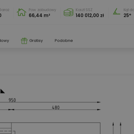
Garaż
Pow. zabudowy
Koszt SSZ
Kąt d
0
66,44 m²
140 012,00 zł
25°
dowy
Gratisy
Podobne