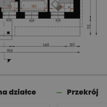
a działce
Przekrój