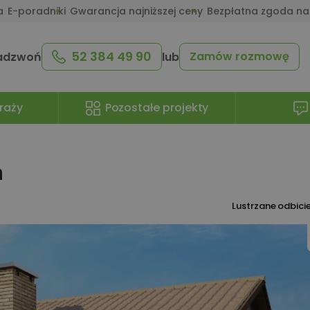
a
E-poradniki
Gwarancja najniższej ceny
Bezpłatna zgoda na
52 384 49 90
Zamów rozmowę
adzwoń
lub
raży
Pozostałe projekty
n
Lustrzane odbici