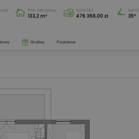
araż
Pow. zabudowy
Koszt SSZ
Kąt d
0
133,2 m²
476 368,00 zł
35°
dowy
Gratisy
Podobne