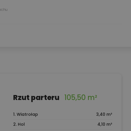
achu
Rzut parteru
105,50 m²
1. Wiatrołap
3,40 m²
2. Hol
4,10 m²