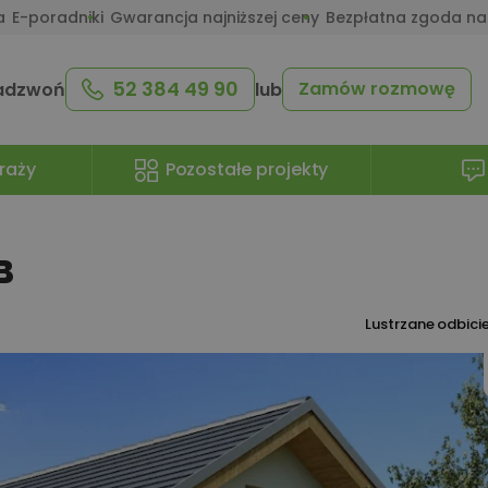
a
E-poradniki
Gwarancja najniższej ceny
Bezpłatna zgoda na
52 384 49 90
Zamów rozmowę
adzwoń
lub
raży
Pozostałe projekty
B
Lustrzane odbici