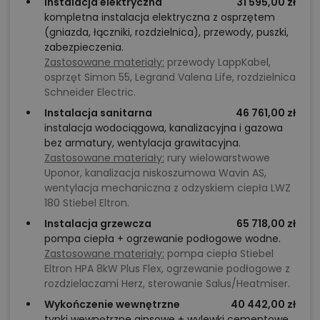
Instalacja elektryczna
31 595,00 zł
kompletna instalacja elektryczna z osprzętem
(gniazda, łączniki, rozdzielnica), przewody, puszki,
zabezpieczenia.
Zastosowane materiały:
przewody LappKabel,
osprzęt Simon 55, Legrand Valena Life, rozdzielnica
Schneider Electric.
Instalacja sanitarna
46 761,00 zł
instalacja wodociągowa, kanalizacyjna i gazowa
bez armatury, wentylacja grawitacyjna.
Zastosowane materiały:
rury wielowarstwowe
Uponor, kanalizacja niskoszumowa Wavin AS,
wentylacja mechaniczna z odzyskiem ciepła LWZ
180 Stiebel Eltron.
Instalacja grzewcza
65 718,00 zł
pompa ciepła + ogrzewanie podłogowe wodne.
Zastosowane materiały:
pompa ciepła Stiebel
Eltron HPA 8kW Plus Flex, ogrzewanie podłogowe z
rozdzielaczami Herz, sterowanie Salus/Heatmiser.
Wykończenie wewnętrzne
40 442,00 zł
tynki wewnętrzne gipsowe + wylewki cementowe.