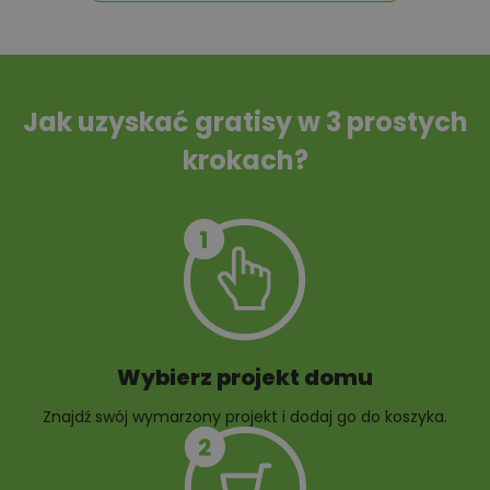
Tablica informacyjna
Przydomowa
oczyszczalnia
ścieków
Jak uzyskać gratisy w 3 prostych
krokach?
Szambo
10 projektów małej
architektury
ogrodowej
Wybierz projekt domu
Znajdź swój wymarzony projekt i dodaj go do koszyka.
10 projektów rabat
ogrodowych