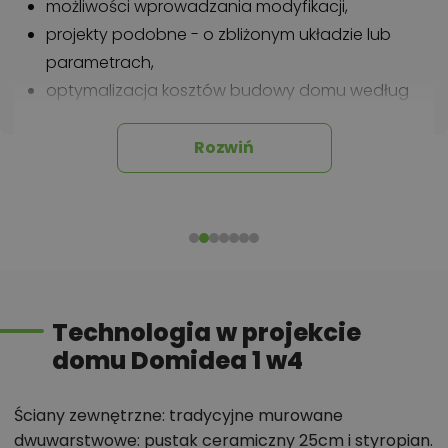
możliwości wprowadzania modyfikacji,
projekty podobne - o zbliżonym układzie lub
parametrach,
optymalizacja kosztów budowy domu według
tego projektu,
informacje szczegółowe - np. wymiary
Rozwiń
pomieszczeń, instalacje, materiały?
Zadzwoń
52 384 49 90
lub
NAPISZ
Technologia w projekcie
domu Domidea 1 w4
Ściany zewnętrzne: tradycyjne murowane
dwuwarstwowe: pustak ceramiczny 25cm i styropian.