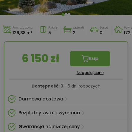
Pow. użytkowa
Pokoje
Łazienki
Garaż
Pow.
126,38 m²
5
2
0
172
6 150 zł
Kup
Negocjuj cenę
Dostępność:
3 - 5 dni roboczych
Darmowa dostawa
Bezpłatny zwrot i wymiana
Gwarancja najniższej ceny