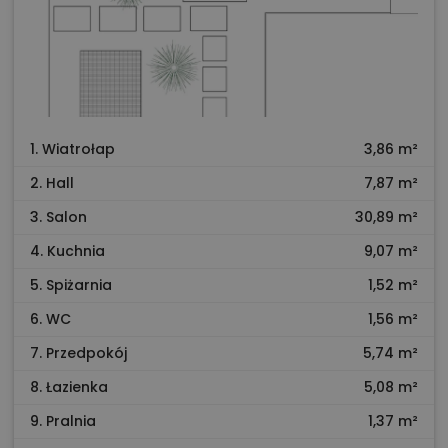
1. Wiatrołap
3,86 m²
2. Hall
7,87 m²
3. Salon
30,89 m²
4. Kuchnia
9,07 m²
5. Spiżarnia
1,52 m²
6. WC
1,56 m²
7. Przedpokój
5,74 m²
8. Łazienka
5,08 m²
9. Pralnia
1,37 m²