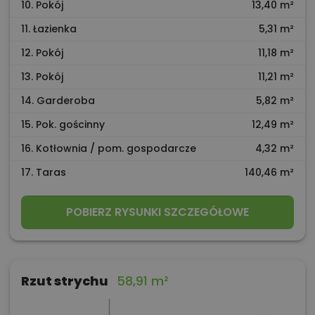
10. Pokój
13,40 m²
11. Łazienka
5,31 m²
12. Pokój
11,18 m²
13. Pokój
11,21 m²
14. Garderoba
5,82 m²
15. Pok. gościnny
12,49 m²
16. Kotłownia / pom. gospodarcze
4,32 m²
17. Taras
140,46 m²
POBIERZ RYSUNKI SZCZEGÓŁOWE
Rzut strychu
58,91 m²