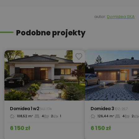
1 230,00 zł
Kosztorys
autor:
Domidea SKA
Podobne projekty
Kredyt hipoteczny z operatem za
800,00 zł
0 zł
450,00 zł
Okna, żaluzje, rolety
450,00 zł
Pakiet umów i wniosków
Domidea 1 w2
Domidea 3
THJ-174
TDZ-257
108,52 m²
4
2
1
126,44 m²
4
2
450,00 zł
Pompa ciepła
6 150 zł
6 150 zł