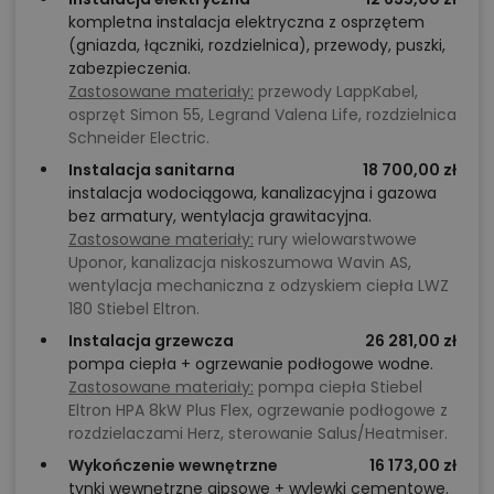
kompletna instalacja elektryczna z osprzętem
(gniazda, łączniki, rozdzielnica), przewody, puszki,
zabezpieczenia.
Zastosowane materiały:
przewody LappKabel,
osprzęt Simon 55, Legrand Valena Life, rozdzielnica
Schneider Electric.
Instalacja sanitarna
18 700,00 zł
instalacja wodociągowa, kanalizacyjna i gazowa
bez armatury, wentylacja grawitacyjna.
Zastosowane materiały:
rury wielowarstwowe
Uponor, kanalizacja niskoszumowa Wavin AS,
wentylacja mechaniczna z odzyskiem ciepła LWZ
180 Stiebel Eltron.
Instalacja grzewcza
26 281,00 zł
pompa ciepła + ogrzewanie podłogowe wodne.
Zastosowane materiały:
pompa ciepła Stiebel
Eltron HPA 8kW Plus Flex, ogrzewanie podłogowe z
rozdzielaczami Herz, sterowanie Salus/Heatmiser.
Wykończenie wewnętrzne
16 173,00 zł
tynki wewnętrzne gipsowe + wylewki cementowe.