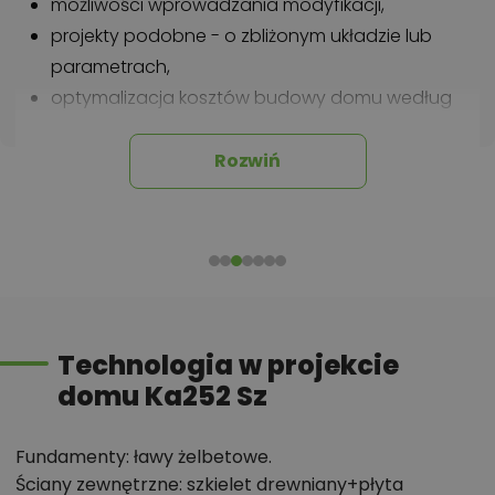
możliwości wprowadzania modyfikacji,
projekty podobne - o zbliżonym układzie lub
parametrach,
optymalizacja kosztów budowy domu według
tego projektu,
informacje szczegółowe - np. wymiary
Rozwiń
pomieszczeń, instalacje, materiały?
Zadzwoń
52 384 49 90
lub
NAPISZ
Technologia w projekcie
domu Ka252 Sz
Fundamenty: ławy żelbetowe.
Ściany zewnętrzne: szkielet drewniany+płyta