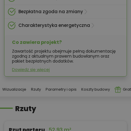
Bezpłatna zgoda na zmiany
Charakterystyka energetyczna
Co zawiera projekt?
Zawartość projektu obejmuje pełną dokumentację
zgodną z aktualnym prawem budowlanym oraz
pakiet bezpłatnych dodatków.
Dowiedz się więcej
Wizualizacje
Rzuty
Parametry i opis
Koszty budowy
Grat
Rzuty
Rzut parteru
52,93 m²