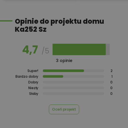
450,00 zł
Pakiet umów i wniosków
Opinie do projektu domu
Ka252 Sz
450,00 zł
Pompa ciepła
4,7
/5
3 opinie
600,00 zł
Projekt ogrzewania gazowego
Super!
2
Bardzo dobry
1
Dobry
0
Niezły
0
500,00 zł
Projekt ogrzewania podłogowego
Słaby
0
Oceń projekt
1 200,00 zł
Projekt wentylacji mechanicznej