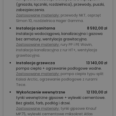
(gniazda, łączniki, rozdzielnica), przewody, puszki,
zabezpieczenia.
Zastosowane materiały:
przewody NKT, osprzęt
Simon 10, rozdzielnica Hager Gamma.
Instalacja sanitarna
8 592,00 zł
instalacja wodociągowa, kanalizacyjna i gazowa
bez armatury, wentylacja grawitacyjna.
Zastosowane materiały:
rury PP i PE Wavin,
instalacja kanalizacyjna z rur HT+, wentylacja
grawitacyjna.
Instalacja grzewcza
13 140,00 zł
pompa ciepła + ogrzewanie podłogowe wodne.
Zastosowane materiały:
pompa ciepła typu split
Kaisai Arctic, ogrzewanie podłogowe z rurami
Tece.
Wykończenie wewnętrzne
12 130,00 zł
tynki wewnętrzne gipsowe + wylewki cementowe.
Bez gładzi, farb, podłóg i drzwi.
Zastosowane materiały:
tynki gipsowe Knauf
MP75, wylewki cementowe miksokret Atlas