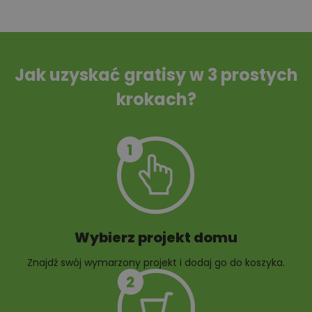
Tablica informacyjna
Przydomowa
oczyszczalnia
ścieków
Jak uzyskać gratisy w 3 prostych
krokach?
Szambo
10 projektów małej
architektury
ogrodowej
Wybierz projekt domu
Znajdź swój wymarzony projekt i dodaj go do koszyka.
10 projektów rabat
ogrodowych