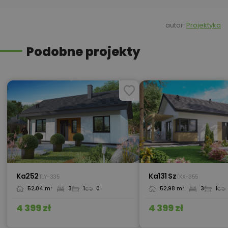
550,00 zł
Kosztorys inwestorski
autor:
Projektyka
Podobne projekty
550,00 zł
Kotłownia na paliwo stałe
Kredyt hipoteczny z operatem za
800,00 zł
0 zł
450,00 zł
Okna, żaluzje, rolety
Ka252
Ka131 Sz
TLY-335
TKX-355
52,04 m²
3
1
0
52,98 m²
3
1
300,00 zł
Pakiet szamba szczelnego
4 399 zł
4 399 zł