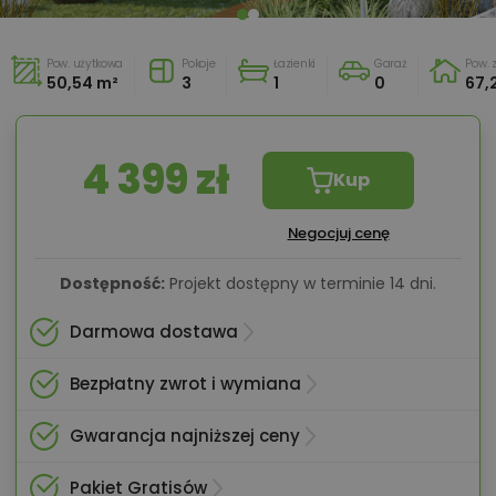
Pow. użytkowa
Pokoje
Łazienki
Garaż
Pow.
50,54 m²
3
1
0
67,
4 399 zł
Kup
Negocjuj cenę
Dostępność:
Projekt dostępny w terminie 14 dni.
Darmowa dostawa
Bezpłatny zwrot i wymiana
Gwarancja najniższej ceny
Pakiet Gratisów