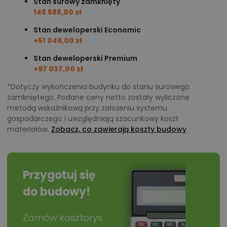
Stan surowy zamknięty
148 588,00 zł
Stan deweloperski Economic
+51 046,00 zł
Stan deweloperski Premium
+97 037,00 zł
*Dotyczy wykończenia budynku do stanu surowego
zamkniętego. Podane ceny netto zostały wyliczone
metodą wskaźnikową przy założeniu systemu
gospodarczego i uwzględniają szacunkowy koszt
materiałów.
Zobacz, co zawierają koszty budowy
Przygotuj się
do budowy!
Zamów kosztorys