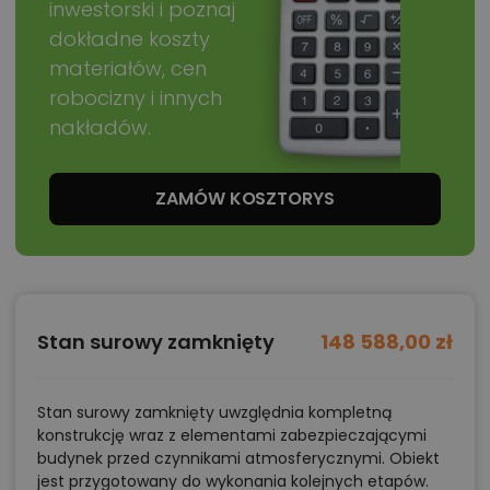
inwestorski i poznaj
dokładne koszty
materiałów, cen
robocizny i innych
nakładów.
ZAMÓW KOSZTORYS
Stan surowy zamknięty
148 588,00 zł
Stan surowy zamknięty uwzględnia kompletną
konstrukcję wraz z elementami zabezpieczającymi
budynek przed czynnikami atmosferycznymi. Obiekt
jest przygotowany do wykonania kolejnych etapów.