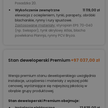
Posadzka 20.
Wykończenie zewnętrzne
11 119,00 zł
elewacja z ociepleniem, tynki, parapety, obróbki
blacharskie, rynny i rury spustowe.
Zastosowane materiały:
styropian EPS 70-040
(np. Swisspor), tynk akrylowy Atlas, blacha
powlekana Plannja, rynny PCV Bryza.
Stan deweloperski Premium
+97 037,00 zł
Wersja premium stanu deweloperskiego uwzględnia
instalacje, urządzenia i materiały z wyższej półki
cenowej, wyróżniające się najwyższą jakością w
obrębie grupy produktowej.
Stan deweloperski Premium obejmuje:
Instalacja elektryczna
12 635,00 zł