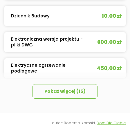
10,00 zł
Dziennik Budowy
Elektroniczna wersja projektu -
600,00 zł
pliki DWG
Elektryczne ogrzewanie
450,00 zł
podłogowe
Pokaż więcej (15)
450,00 zł
Izolacja celulozowa
Kosztorys Budowy - stan
540,00 zł
wykończony
autor: Robert Łukomski,
Dom Dla Ciebie