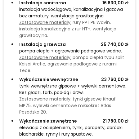
Instalacja sanitarna
16 830,00 zł
instalacja wodociągowa, kanalizacyjna i gazowa
bez armatury, wentylacja grawitacyjna.
Zastosowane materiały:
rury PP i PE Wavin,
instalacja kanalizacyjna z rur HT+, wentylacja
grawitacyjna.
Instalacja grzewcza
25 740,00 zł
pompa ciepła + ogrzewanie podłogowe wodne.
Zastosowane materiały:
pompa ciepła typu split
Kaisai Arctic, ogrzewanie podłogowe z rurami
Tece.
Wykończenie wewnętrzne
23 760,00 zł
tynki wewnętrzne gipsowe + wylewki cementowe.
Bez gładzi, farb, podłóg i drzwi.
Zastosowane materiały:
tynki gipsowe Knauf
MP75, wylewki cementowe miksokret Atlas
Posadzka 20.
Wykończenie zewnętrzne
21 780,00 zł
elewacja z ociepleniem, tynki, parapety, obróbki
blacharskie, rynny i rury spustowe.