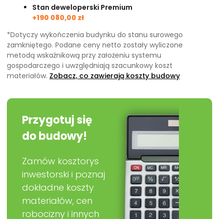
Stan deweloperski Premium
+190 080,00 zł
*Dotyczy wykończenia budynku do stanu surowego
zamkniętego. Podane ceny netto zostały wyliczone
metodą wskaźnikową przy założeniu systemu
gospodarczego i uwzględniają szacunkowy koszt
materiałów.
Zobacz, co zawierają koszty budowy
Przygotuj się
do budowy!
Zamów kosztorys
inwestorski i poznaj
dokładne koszty
materiałów, cen
robocizny i innych