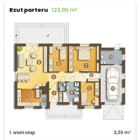
Rzut parteru
123,90 m²
1. wiatrołap
3,30 m²