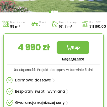
Pow. użytkowa
Garaż
Pow. zabudowy
Koszt SSZ
99 m²
1
161,7 m²
311 160,00 
4 990 zł
Kup
Negocjuj cenę
Dostępność:
Projekt dostępny w terminie 5 dni.
Darmowa dostawa
Bezpłatny zwrot i wymiana
Gwarancja najniższej ceny