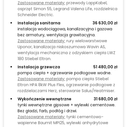
Zastosowane materiały:
przewody LappKabel,
osprzęt Simon 55, Legrand Valena Life, rozdzielnica
Schneider Electric.
Instalacja sanitarna
36 630,00 zł
instalacja wodociągowa, kanalizacyjna i gazowa
bez armatury, wentylacja grawitacyjna.
Zastosowane materiały:
rury wielowarstwowe
Uponor, kanalizacja niskoszumowa Wavin AS,
wentylacja mechaniczna z odzyskiem ciepła LWZ
180 Stiebel Eltron.
Instalacja grzewcza
51 480,00 zł
pompa ciepła + ogrzewanie podłogowe wodne.
Zastosowane materiały:
pompa ciepła Stiebel
Eltron HPA 8kW Plus Flex, ogrzewanie podłogowe z
rozdzielaczami Herz, sterowanie Salus/Heatmiser.
Wykończenie wewnętrzne
31 680,00 zł
tynki wewnętrzne gipsowe + wylewki cementowe.
Bez gładzi, farb, podłóg i drzwi.
Zastosowane materiały:
tynki cementowo-
wapienne Baumit MPI25, wylewki anhydrytowe