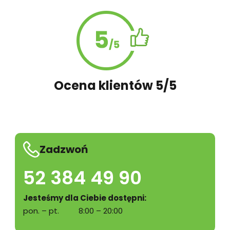
Ocena klientów 5/5
Zadzwoń
52 384 49 90
Jesteśmy dla Ciebie dostępni:
pon. – pt.
8:00 – 20:00