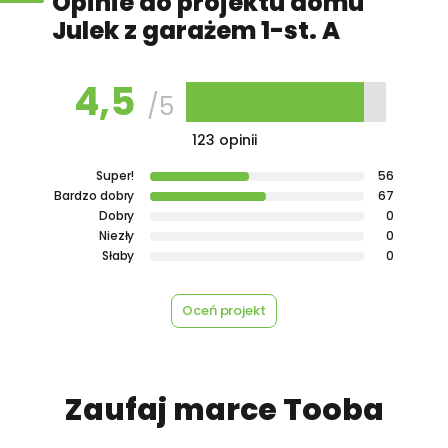
Opinie do projektu domu
Julek z garażem 1-st. A
Przydomowa oczyszczalnia
450,00 zł
ścieków
4,5
/5
123 opinii
450,00 zł
Płyta styropianowa na wymiar
Super!
56
Bardzo dobry
67
Dobry
0
Rabat 10% na zakupy w
100,00 zł
Niezły
0
Castorama
Słaby
0
Oceń projekt
100,00 zł
Rabat 10% na zakupy w OBI
Zaufaj marce Tooba
450,00 zł
Rekuperacja