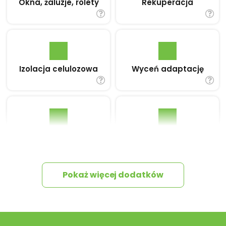
Okna, żaluzje, rolety
Rekuperacja
Izolacja celulozowa
Wyceń adaptację
Pakiet umów i
Dziennik Budowy
wniosków
Pokaż więcej dodatków
Tablica informacyjna
Przydomowa
oczyszczalnia