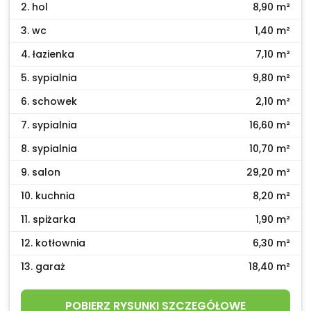
2. hol
8,90 m²
3. wc
1,40 m²
4. łazienka
7,10 m²
5. sypialnia
9,80 m²
6. schowek
2,10 m²
7. sypialnia
16,60 m²
8. sypialnia
10,70 m²
9. salon
29,20 m²
10. kuchnia
8,20 m²
11. spiżarka
1,90 m²
12. kotłownia
6,30 m²
13. garaż
18,40 m²
POBIERZ RYSUNKI SZCZEGÓŁOWE