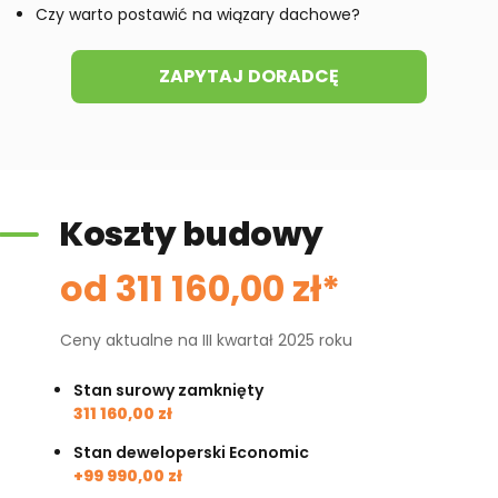
możliwości wprowadzania modyfikacji,
Czy warto postawić na wiązary dachowe?
projekty podobne - o zbliżonym układzie lub
parametrach,
ZAPYTAJ DORADCĘ
optymalizacja kosztów budowy domu według
tego projektu,
informacje szczegółowe - np. wymiary
pomieszczeń, instalacje, materiały?
Koszty budowy
Zadzwoń
od 311 160,00 zł*
52 384 49 90
lub
NAPISZ
Ceny aktualne na III kwartał 2025 roku
Stan surowy zamknięty
311 160,00 zł
Stan deweloperski Economic
+99 990,00 zł