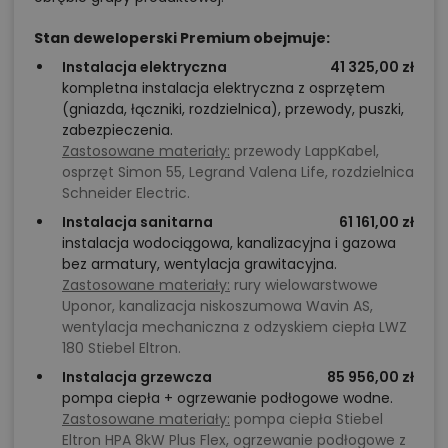
Stan deweloperski Premium obejmuje:
Instalacja elektryczna
41 325,00 zł
kompletna instalacja elektryczna z osprzętem
(gniazda, łączniki, rozdzielnica), przewody, puszki,
zabezpieczenia.
Zastosowane materiały:
przewody LappKabel,
osprzęt Simon 55, Legrand Valena Life, rozdzielnica
Schneider Electric.
Instalacja sanitarna
61 161,00 zł
instalacja wodociągowa, kanalizacyjna i gazowa
bez armatury, wentylacja grawitacyjna.
Zastosowane materiały:
rury wielowarstwowe
Uponor, kanalizacja niskoszumowa Wavin AS,
wentylacja mechaniczna z odzyskiem ciepła LWZ
180 Stiebel Eltron.
Instalacja grzewcza
85 956,00 zł
pompa ciepła + ogrzewanie podłogowe wodne.
Zastosowane materiały:
pompa ciepła Stiebel
Eltron HPA 8kW Plus Flex, ogrzewanie podłogowe z