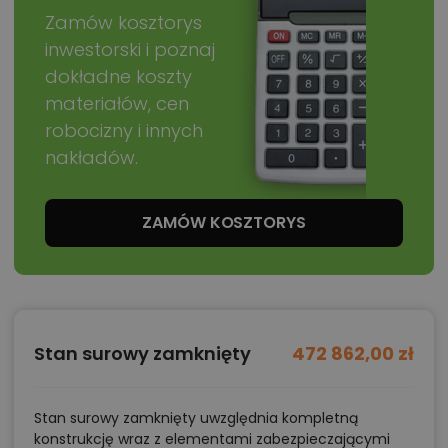
Zamów kosztorys
inwestorski i poznaj
dokładne koszty
materiałów, cen
robocizny i innych
nakładów.
ZAMÓW KOSZTORYS
Stan surowy zamknięty
472 862,00 zł
Stan surowy zamknięty uwzględnia kompletną
konstrukcję wraz z elementami zabezpieczającymi