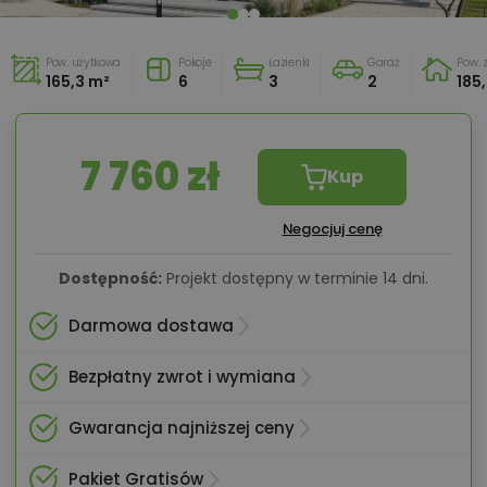
Pow. użytkowa
Pokoje
Łazienki
Garaż
Pow.
165,3 m²
6
3
2
185
7 760 zł
Kup
Negocjuj cenę
Dostępność:
Projekt dostępny w terminie 14 dni.
Darmowa dostawa
Bezpłatny zwrot i wymiana
Gwarancja najniższej ceny
Pakiet Gratisów