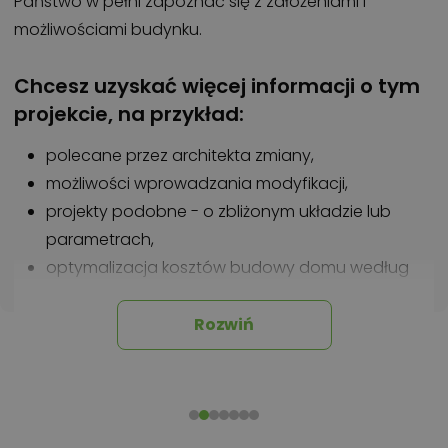
Państwo w pełni zapoznać się z założeniami i
możliwościami budynku.
Chcesz uzyskać więcej informacji o tym
projekcie, na przykład:
polecane przez architekta zmiany,
możliwości wprowadzania modyfikacji,
projekty podobne - o zbliżonym układzie lub
parametrach,
optymalizacja kosztów budowy domu według
tego projektu,
informacje szczegółowe - np. wymiary
Rozwiń
pomieszczeń, instalacje, materiały?
Zadzwoń
52 384 49 90
lub
NAPISZ