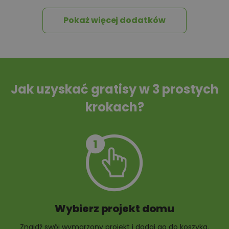
Pokaż więcej dodatków
Tablica informacyjna
Przydomowa
oczyszczalnia
ścieków
Jak uzyskać gratisy w 3 prostych
krokach?
Szambo
10 projektów małej
architektury
ogrodowej
Wybierz projekt domu
Znajdź swój wymarzony projekt i dodaj go do koszyka.