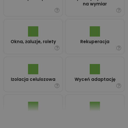
na wymiar
Okna, żaluzje, rolety
Rekuperacja
Izolacja celulozowa
Wyceń adaptację
Pakiet umów i
Dziennik Budowy
wniosków