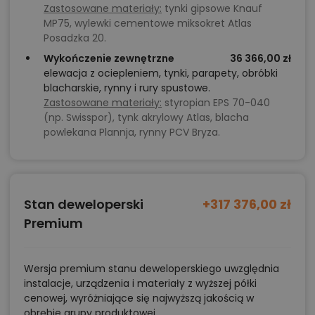
Zastosowane materiały:
tynki gipsowe Knauf
MP75, wylewki cementowe miksokret Atlas
Posadzka 20.
Wykończenie zewnętrzne
36 366,00 zł
elewacja z ociepleniem, tynki, parapety, obróbki
blacharskie, rynny i rury spustowe.
Zastosowane materiały:
styropian EPS 70-040
(np. Swisspor), tynk akrylowy Atlas, blacha
powlekana Plannja, rynny PCV Bryza.
Stan deweloperski
+317 376,00 zł
Premium
Wersja premium stanu deweloperskiego uwzględnia
instalacje, urządzenia i materiały z wyższej półki
cenowej, wyróżniające się najwyższą jakością w
obrębie grupy produktowej.