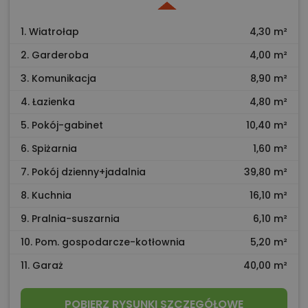
1. Wiatrołap
4,30 m²
2. Garderoba
4,00 m²
3. Komunikacja
8,90 m²
4. Łazienka
4,80 m²
5. Pokój-gabinet
10,40 m²
6. Spiżarnia
1,60 m²
7. Pokój dzienny+jadalnia
39,80 m²
8. Kuchnia
16,10 m²
9. Pralnia-suszarnia
6,10 m²
10. Pom. gospodarcze-kotłownia
5,20 m²
11. Garaż
40,00 m²
POBIERZ RYSUNKI SZCZEGÓŁOWE