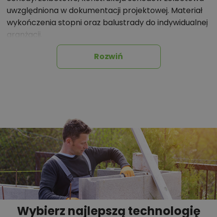
uwzględniona w dokumentacji projektowej. Materiał
wykończenia stopni oraz balustrady do indywidualnej
aranżacji.
Dach: system blachy dachowej Ruukki Classic M,
Rozwiń
konstrukcja więźby przewidziana pod pokrycie ciężkie
dla I strefy wiatrowej i II strefy śniegowej.
Ogrzewanie: kocioł gazowy i instalacja solarna.
Ogrzewanie alternatywne: pompa ciepła (płatny
dodatek).
Wentylacja: mechaniczna.
Wybierz najlepszą technologię