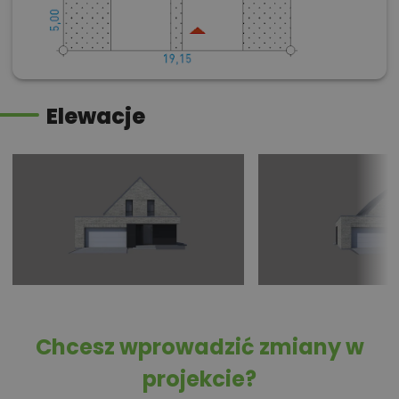
Elewacje
Chcesz wprowadzić zmiany w
projekcie?