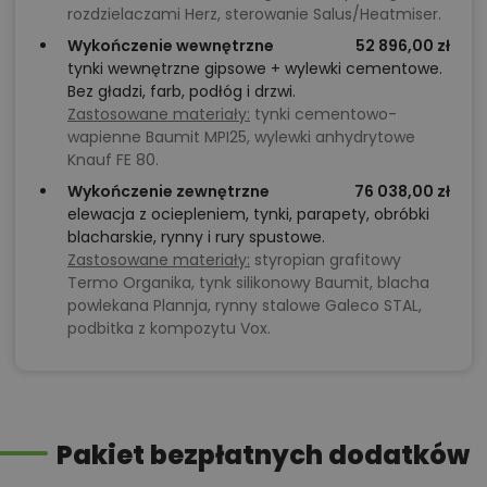
rozdzielaczami Herz, sterowanie Salus/Heatmiser.
Wykończenie wewnętrzne
52 896,00 zł
tynki wewnętrzne gipsowe + wylewki cementowe.
Bez gładzi, farb, podłóg i drzwi.
Zastosowane materiały:
tynki cementowo-
wapienne Baumit MPI25, wylewki anhydrytowe
Knauf FE 80.
Wykończenie zewnętrzne
76 038,00 zł
elewacja z ociepleniem, tynki, parapety, obróbki
blacharskie, rynny i rury spustowe.
Zastosowane materiały:
styropian grafitowy
Termo Organika, tynk silikonowy Baumit, blacha
powlekana Plannja, rynny stalowe Galeco STAL,
podbitka z kompozytu Vox.
Pakiet bezpłatnych dodatków