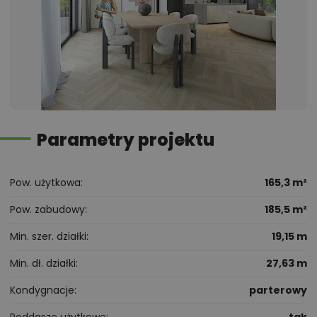
Parametry projektu
Pow. użytkowa
165,3 m²
Pow. zabudowy
185,5 m²
Min. szer. działki
19,15 m
Min. dł. działki
27,63 m
Kondygnacje
parterowy
Poddasze użytkowe
tak