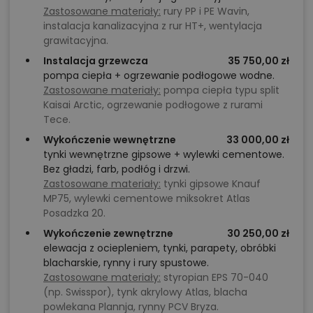
Zadzwoń
52 384 49 90
lub
NAPISZ
Zastosowane materiały:
rury PP i PE Wavin,
instalacja kanalizacyjna z rur HT+, wentylacja
grawitacyjna.
Instalacja grzewcza
35 750,00 zł
pompa ciepła + ogrzewanie podłogowe wodne.
Zastosowane materiały:
pompa ciepła typu split
Kaisai Arctic, ogrzewanie podłogowe z rurami
Tece.
Wykończenie wewnętrzne
33 000,00 zł
tynki wewnętrzne gipsowe + wylewki cementowe.
Bez gładzi, farb, podłóg i drzwi.
Zastosowane materiały:
tynki gipsowe Knauf
MP75, wylewki cementowe miksokret Atlas
Posadzka 20.
Wykończenie zewnętrzne
30 250,00 zł
elewacja z ociepleniem, tynki, parapety, obróbki
blacharskie, rynny i rury spustowe.
Zastosowane materiały:
styropian EPS 70-040
(np. Swisspor), tynk akrylowy Atlas, blacha
powlekana Plannja, rynny PCV Bryza.