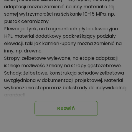
domach o powierzchni powyżej 150 m².
adaptacji można zamienić na inny materiał o tej
Świetnie zaprojektowana strefa gospodarcza, w
samej wytrzymałości na ściskanie 10-15 MPa, np.
tym
spiżarnia pod schodami
i wiatrołap o
pustak ceramiczny.
Elewacja: tynk, na fragmentach płyta elewacyjna
realnym miejscu na dużą zabudowę.
HPL, materiał dodatkowy podkreślający podziały
elewacji, taki jak kamień łupany można zamienić na
Strefa dzienna - Wasze miejsce do
inny, np. drewno.
wspólnego spędzania czasu
Stropy: żelbetowe wylewane, na etapie adaptacji
istnieje możliwość zmiany na stropy gęstożebrowe.
Wchodząc do domu, mijacie Państwo wiatrołap,
Schody: żelbetowe, konstrukcja schodów żelbetowa
który prowadzi do otwartej przestrzeni dziennej —
uwzględniona w dokumentacji projektowej. Materiał
salonu, jadalni i kuchni połączonych w jeden ciąg. Tu
wykończenia stopni oraz balustrady do indywidualnej
widzimy narożnik o wymiarach 280 × 200 cm, z
aranżacji.
miękkim szezlongiem i wolnostojącym fotelem, który
Dach: system blachy dachowej Ruukki Classic M,
Rozwiń
staje się
miejscem wspólnych filmów, porannych
konstrukcja więźby przewidziana pod pokrycie ciężkie
kaw i popołudniowego relaksu
. Ściana telewizyjna o
dla I strefy wiatrowej i II strefy śniegowej.
Ogrzewanie: Kocioł gazowy i instalacja solarna.
szerokości 3,5 m, z wnęką na sprzęt i subtelnym
Rodzaj wentylacji: translations.product.ventilation_