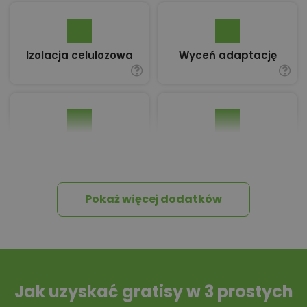
Izolacja celulozowa
Wyceń adaptację
Pakiet umów i
Dziennik Budowy
wniosków
Pokaż więcej dodatków
Tablica informacyjna
Przydomowa
oczyszczalnia
ścieków
Jak uzyskać gratisy w 3 prostych