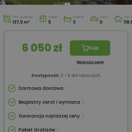
Pow. użytkowa
Pokoje
Łazienki
Garaż
Pow.
137,5 m²
5
3
0
118,
6 050 zł
Kup
Negocjuj cenę
Dostępność:
3 - 5 dni roboczych
Darmowa dostawa
Bezpłatny zwrot i wymiana
Gwarancja najniższej ceny
Pakiet Gratisów