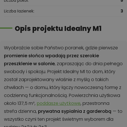
Liczba pokoi
5
Liczba łazienek
3
Opis projektu Idealny M1
Wyobraźcie sobie Państwo poranek, gdzie pierwsze
promienie słońca wpadają przez szerokie
przeszklenie w salonie
, zapraszając do dnia pełnego
swobody i spokoju. Projekt Idealny M1 to dom, który
został zaprojektowany właśnie z myślą o takich
chwilach — o domu, który łączy nowoczesną formę z
codzienną funkcjonalnością. Powierzchnia użytkowa
około 137,5 m²,
poddasze użytkowe
, przestronna
strefa dzienna,
prywatna sypialnia z garderobą
— to
wszystko czyni ten projekt świetnym wyborem dla