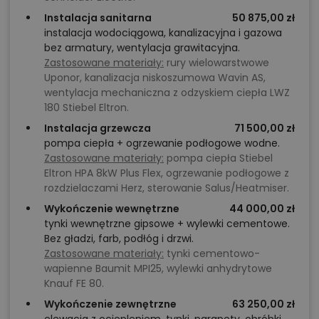
Instalacja sanitarna
50 875,00 zł
instalacja wodociągowa, kanalizacyjna i gazowa
bez armatury, wentylacja grawitacyjna.
Zastosowane materiały:
rury wielowarstwowe
Uponor, kanalizacja niskoszumowa Wavin AS,
wentylacja mechaniczna z odzyskiem ciepła LWZ
180 Stiebel Eltron.
Instalacja grzewcza
71 500,00 zł
pompa ciepła + ogrzewanie podłogowe wodne.
Zastosowane materiały:
pompa ciepła Stiebel
Eltron HPA 8kW Plus Flex, ogrzewanie podłogowe z
rozdzielaczami Herz, sterowanie Salus/Heatmiser.
Wykończenie wewnętrzne
44 000,00 zł
tynki wewnętrzne gipsowe + wylewki cementowe.
Bez gładzi, farb, podłóg i drzwi.
Zastosowane materiały:
tynki cementowo-
wapienne Baumit MPI25, wylewki anhydrytowe
Knauf FE 80.
Wykończenie zewnętrzne
63 250,00 zł
elewacja z ociepleniem, tynki, parapety, obróbki