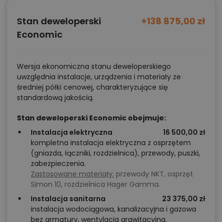
przyjemnością będziecie Państwo wracać
codziennie. Zapraszamy do konsultacji z naszymi
Stan deweloperski
+138 875,00 zł
Doradcami Projektowymi.
Economic
Chcesz uzyskać więcej informacji o tym
Wersja ekonomiczna stanu deweloperskiego
projekcie, na przykład:
uwzględnia instalacje, urządzenia i materiały ze
średniej półki cenowej, charakteryzujące się
polecane przez architekta zmiany,
standardową jakością.
możliwości wprowadzania modyfikacji,
Stan deweloperski Economic obejmuje:
projekty podobne - o zbliżonym układzie lub
Instalacja elektryczna
16 500,00 zł
parametrach,
kompletna instalacja elektryczna z osprzętem
optymalizacja kosztów budowy domu według
(gniazda, łączniki, rozdzielnica), przewody, puszki,
tego projektu,
zabezpieczenia.
Zastosowane materiały:
przewody NKT, osprzęt
informacje szczegółowe - np. wymiary
Simon 10, rozdzielnica Hager Gamma.
pomieszczeń, instalacje, materiały?
Instalacja sanitarna
23 375,00 zł
instalacja wodociągowa, kanalizacyjna i gazowa
bez armatury, wentylacja grawitacyjna.