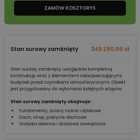
ZAMÓW KOSZTORYS
Projekt Idealny M1 wykonano w
technologii murowanej
zgodnej z nowoczesnymi normami
. Dach
dwuspadowy i kompaktowa bryła zapewniają dobre
parametry termiczne,
łatwość adaptacji
oraz niższe
koszty. Elewacja może być utrzymana w tonacji jasnej
Stan surowy zamknięty
349 250,00 zł
(biały krem) z akcentami w postaci drewnianych
lameli lub antracytowej stolarki — to zestawienie daje
Stan surowy zamknięty uwzględnia kompletną
nowoczesny, ale przyjazny wygląd budynku.
konstrukcję wraz z elementami zabezpieczającymi
Idealny M1 to dom, który
przyciąga formą, ale
budynek przed czynnikami atmosferycznymi. Obiekt
przekonuje funkcją
. Jeżeli chcą Państwo domu, który
jest przygotowany do wykonania kolejnych etapów.
będzie gotowy na obecne potrzeby, a jednocześnie
Stan surowy zamknięty obejmuje:
elastyczny w przyszłości — projekt ten może być
Fundamenty, ściany nośne i działowe
najlepszym wyborem. Jesteśmy gotowi, by wspólnie z
Dach, strop, pokrycie dachowe
Państwem dostosować jego wnętrze, materiały i
Stolarka okienna i drzwiowa zewnętrzna
instalacje — tak by stał się miejscem, w którym z