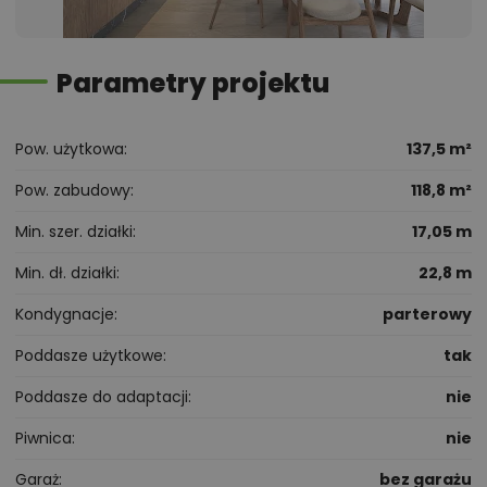
Parametry projektu
Pow. użytkowa
137,5 m²
Pow. zabudowy
118,8 m²
Min. szer. działki
17,05 m
Min. dł. działki
22,8 m
Kondygnacje
parterowy
Poddasze użytkowe
tak
Poddasze do adaptacji
nie
Piwnica
nie
Garaż
bez garażu