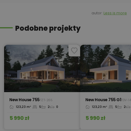
590,00 zł
Kosztorys inwestorski
autor:
Less is more
Podobne projekty
Kredyt hipoteczny z operatem za
800,00 zł
0 zł
450,00 zł
Okna, żaluzje, rolety
450,00 zł
Pakiet umów i wniosków
New House 755
New House 755 G1
TZT-265
TDV-1
123,23 m²
5
2
0
123,23 m²
5
2
450,00 zł
Pompa ciepła
5 990 zł
5 990 zł