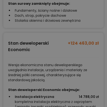
Stan surowy zamknięty obejmuje:
żelbetowy strop, który zapewnia stabilność i komfort
Fundamenty, ściany nośne i działowe
cieplny. Takie rozwiązania pozwalają obniżyć koszty
Dach, strop, pokrycie dachowe
eksploatacji, przy jednoczesnym zachowaniu
Stolarka okienna i drzwiowa zewnętrzna
wysokiego komfortu użytkowania.
Elastyczność projektu i możliwości
Stan deweloperski
+124 463,00 zł
adaptacji
Economic
Projekt daje szerokie możliwości modyfikacji.
Możemy
zmienić źródło ogrzewania na pompę ciepła
Wersja ekonomiczna stanu deweloperskiego
lub uzupełnić instalację o panele fotowoltaiczne.
uwzględnia instalacje, urządzenia i materiały ze
średniej półki cenowej, charakteryzujące się
Istnieje również możliwość rezygnacji z części ścian
standardową jakością.
działowych, aby uzyskać jeszcze bardziej otwartą
przestrzeń dzienną, albo przekształcenia gabinetu w
Stan deweloperski Economic obejmuje:
pokój dla seniora. Taras można zabudować szkłem,
Instalacja elektryczna
14 788,00 zł
kompletna instalacja elektryczna z osprzętem
tworząc oranżerię, która posłuży przez cały rok.
(gniazda, łączniki, rozdzielnica), przewody, puszki,