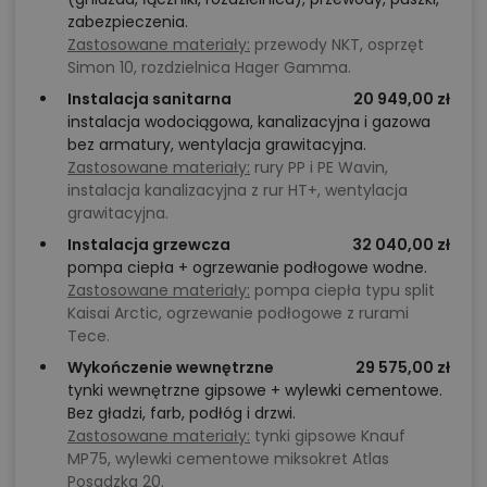
Dzięki prostemu układowi konstrukcyjnemu zmiany są
zabezpieczenia.
łatwe do wprowadzenia i nie zwiększają znacząco
Zastosowane materiały:
przewody NKT, osprzęt
Simon 10, rozdzielnica Hager Gamma.
kosztów realizacji.
Instalacja sanitarna
20 949,00 zł
instalacja wodociągowa, kanalizacyjna i gazowa
Dom, który zapewnia równowagę
bez armatury, wentylacja grawitacyjna.
między estetyką a funkcjonalnością
Zastosowane materiały:
rury PP i PE Wavin,
instalacja kanalizacyjna z rur HT+, wentylacja
New House 755 G2 to projekt, który pozwala nam
grawitacyjna.
mieszkać nowocześnie, ale z poszanowaniem
Instalacja grzewcza
32 040,00 zł
pompa ciepła + ogrzewanie podłogowe wodne.
tradycji dobrego planowania. Jest
wygodny,
Zastosowane materiały:
pompa ciepła typu split
ekonomiczny i harmonijny
– taki, w którym po prostu
Kaisai Arctic, ogrzewanie podłogowe z rurami
dobrze się żyje. To dom, który z biegiem lat
Tece.
dostosowuje się do rytmu naszej rodziny, nie tracąc
Wykończenie wewnętrzne
29 575,00 zł
nic ze swojego stylu.
tynki wewnętrzne gipsowe + wylewki cementowe.
Bez gładzi, farb, podłóg i drzwi.
Kupując projekt w naszym serwisie, mogą Państwo
Zastosowane materiały:
tynki gipsowe Knauf
skorzystać z
bezpłatnej zgody na zmiany oraz
MP75, wylewki cementowe miksokret Atlas
pakietu gratisów
Posadzka 20.
– od dziennika budowy po rabaty w