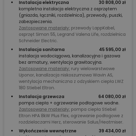
Instalacja elektryczna
30 808,00 zł
kompletna instalacja elektryczna z osprzętem
(gniazda, łączniki, rozdzielnica), przewody, puszki,
Zadzwoń
52 384 49 90
lub
NAPISZ
zabezpieczenia.
Zastosowane materiały:
przewody LappKabel,
osprzęt Simon 55, Legrand Valena Life, rozdzielnica
Schneider Electric.
Instalacja sanitarna
45 595,00 zł
instalacja wodociągowa, kanalizacyjna i gazowa
bez armatury, wentylacja grawitacyjna.
Zastosowane materiały:
rury wielowarstwowe
Uponor, kanalizacja niskoszumowa Wavin AS,
wentylacja mechaniczna z odzyskiem ciepła LWZ
180 Stiebel Eltron.
Instalacja grzewcza
64 080,00 zł
pompa ciepła + ogrzewanie podłogowe wodne.
Zastosowane materiały:
pompa ciepła Stiebel
Eltron HPA 8kW Plus Flex, ogrzewanie podłogowe z
rozdzielaczami Herz, sterowanie Salus/Heatmiser.
Wykończenie wewnętrzne
39 434,00 zł