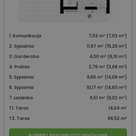
1. Komunikacja
7,03 m² (7,03 m²)
2. Sypialnia
11,97 m² (15,29 m²)
3. Garderoba
4,00 m² (6,16 m²)
4. Pralnia
2,76 m² (3,88 m²)
5. Sypialnia
9,66 m² (14,09 m²)
6. Sypialnia
10,17 m² (14,60 m²)
7. Łazienka
6,51 m² (9,02 m²)
T1. Taras
14,04 m²
T2. Taras
66,52 m²
POBIERZ RYSUNKI SZCZEGÓŁOWE