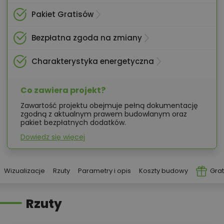
Pakiet Gratisów
Bezpłatna zgoda na zmiany
Charakterystyka energetyczna
Co zawiera projekt?
Zawartość projektu obejmuje pełną dokumentację
zgodną z aktualnym prawem budowlanym oraz
pakiet bezpłatnych dodatków.
Dowiedz się więcej
Wizualizacje
Rzuty
Parametry i opis
Koszty budowy
Grat
Rzuty