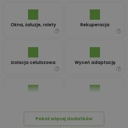
Okna, żaluzje, rolety
Rekuperacja
Izolacja celulozowa
Wyceń adaptację
Pakiet umów i
Dziennik Budowy
wniosków
Pokaż więcej dodatków