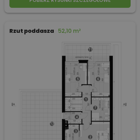
POBIERZ RYSUNKI SZCZEGÓŁOWE
Rzut poddasza
52,10 m²