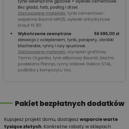
tynki wewnętrzne gipsowe + wylewki cementowe.
Bez gładzi, farb, podłóg i drzwi.
Zastosowane materiały:
tynki cementowo-
wapienne Baumit MPI25, wylewki anhydrytowe
Knauf FE 80.
Wykończenie zewnętrzne
56 686,00 zł
elewacja z ociepleniem, tynki, parapety, obróbki
blacharskie, rynny i rury spustowe.
Zastosowane materiały:
styropian grafitowy
Termo Organika, tynk silikonowy Baumit, blacha
powlekana Plannja, rynny stalowe Galeco STAL,
podbitka z kompozytu Vox.
Pakiet bezpłatnych dodatków
Kupujesz projekt domu, dostajesz
wsparcie warte
tysiące złotych
. Konkretne rabaty w sklepach