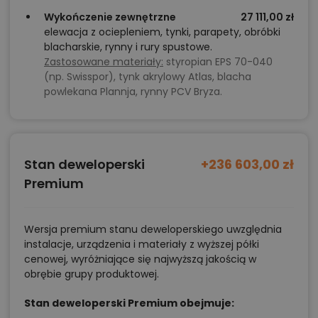
sklepach budowlanych. Nasz zespół architektów
Wykończenie zewnętrzne
27 111,00 zł
elewacja z ociepleniem, tynki, parapety, obróbki
doradzi, jak najlepiej dopasować układ, materiały i
blacharskie, rynny i rury spustowe.
technologie, by dom spełniał wszystkie oczekiwania –
Zastosowane materiały:
styropian EPS 70-040
zarówno dziś, jak i w przyszłości.
(np. Swisspor), tynk akrylowy Atlas, blacha
powlekana Plannja, rynny PCV Bryza.
Chcesz uzyskać więcej informacji o tym
projekcie, na przykład:
Stan deweloperski
+236 603,00 zł
polecane przez architekta zmiany,
Premium
możliwości wprowadzania modyfikacji,
projekty podobne - o zbliżonym układzie lub
parametrach,
Wersja premium stanu deweloperskiego uwzględnia
instalacje, urządzenia i materiały z wyższej półki
optymalizacja kosztów budowy domu według
cenowej, wyróżniające się najwyższą jakością w
tego projektu,
obrębie grupy produktowej.
informacje szczegółowe - np. wymiary
Stan deweloperski Premium obejmuje:
pomieszczeń, instalacje, materiały?