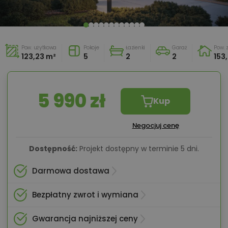
Pow. użytkowa
Pokoje
Łazienki
Garaż
Pow.
123,23 m²
5
2
2
153
5 990 zł
Kup
Negocjuj cenę
Dostępność:
Projekt dostępny w terminie 5 dni.
Darmowa dostawa
Bezpłatny zwrot i wymiana
Gwarancja najniższej ceny