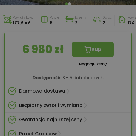
Pow. użytkowa
Pokoje
Łazienki
Garaż
Pow.
177,6 m²
5
2
2
174
6 980 zł
Kup
Negocjuj cenę
Dostępność:
3 - 5 dni roboczych
Darmowa dostawa
Bezpłatny zwrot i wymiana
Gwarancja najniższej ceny
Pakiet Gratisów