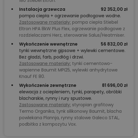
180 Stiebel Eltron.
Instalacja grzewcza
92 352,00 zł
pompa ciepła + ogrzewanie podłogowe wodne.
Zastosowane materiały:
pompa ciepła Stiebel
Eltron HPA 8kW Plus Flex, ogrzewanie podłogowe z
rozdzielaczami Herz, sterowanie Salus/Heatmiser.
Wykończenie wewnętrzne
56 832,00 zł
tynki wewnętrzne gipsowe + wylewki cementowe.
Bez gładzi, farb, podłóg i drzwi.
Zastosowane materiały:
tynki cementowo-
wapienne Baumit MPI25, wylewki anhydrytowe
Knauf FE 80.
Wykończenie zewnętrzne
81 696,00 zł
elewacja z ociepleniem, tynki, parapety, obróbki
blacharskie, rynny i rury spustowe.
Zastosowane materiały:
styropian grafitowy
Termo Organika, tynk silikonowy Baumit, blacha
powlekana Plannja, rynny stalowe Galeco STAL,
podbitka z kompozytu Vox.