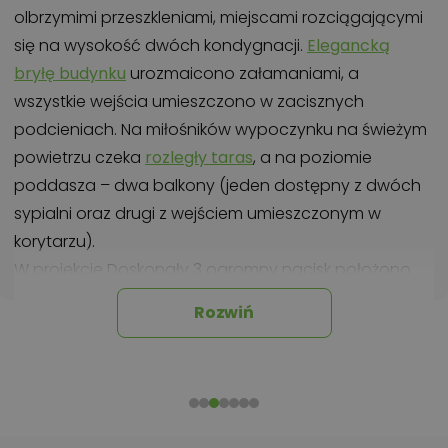
olbrzymimi przeszkleniami, miejscami rozciągającymi
się na wysokość dwóch kondygnacji.
Elegancką
bryłę budynku
urozmaicono załamaniami, a
wszystkie wejścia umieszczono w zacisznych
podcieniach. Na miłośników wypoczynku na świeżym
powietrzu czeka
rozległy taras
, a na poziomie
poddasza – dwa balkony (jeden dostępny z dwóch
sypialni oraz drugi z wejściem umieszczonym w
korytarzu).
W projekcie Doskonały 3 ogromny nacisk położono
na zapewnienie optymalnej funkcjonalności wnętrz.
Rozwiń
Wiatrołap jest niewielkim pomieszczeniem, które
zapewnia ochronę przed chłodem oraz wilgocią.
Znajdujący się tuż obok
dwustanowiskowy garaż
nie
został skomunikowany z sienią, ale zapewniono mu
połączenie z częścią mieszkalną. Z garażu można