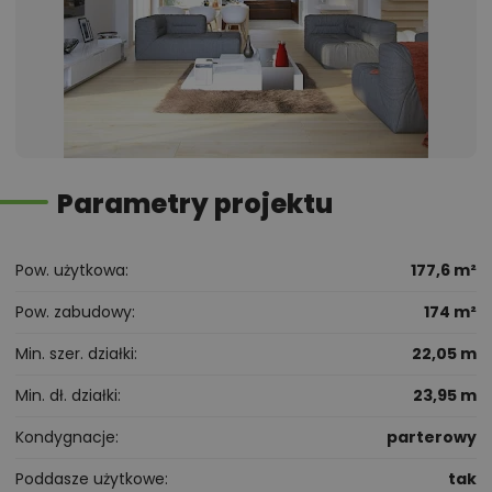
Parametry projektu
Pow. użytkowa
177,6 m²
Pow. zabudowy
174 m²
Min. szer. działki
22,05 m
Min. dł. działki
23,95 m
Kondygnacje
parterowy
Poddasze użytkowe
tak