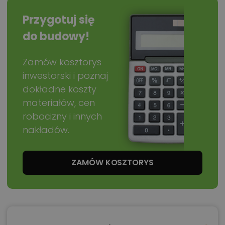
Przygotuj się
do budowy!
Zamów kosztorys
inwestorski i poznaj
dokładne koszty
materiałów, cen
robocizny i innych
nakładów.
ZAMÓW KOSZTORYS