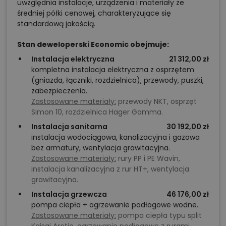
uwzględnia instalacje, urządzenia i materiały ze
średniej półki cenowej, charakteryzujące się
standardową jakością.
Stan deweloperski Economic obejmuje:
Instalacja elektryczna
21 312,00 zł
kompletna instalacja elektryczna z osprzętem
(gniazda, łączniki, rozdzielnica), przewody, puszki,
zabezpieczenia.
Zastosowane materiały:
przewody NKT, osprzęt
Simon 10, rozdzielnica Hager Gamma.
Instalacja sanitarna
30 192,00 zł
instalacja wodociągowa, kanalizacyjna i gazowa
bez armatury, wentylacja grawitacyjna.
Zastosowane materiały:
rury PP i PE Wavin,
instalacja kanalizacyjna z rur HT+, wentylacja
grawitacyjna.
Instalacja grzewcza
46 176,00 zł
pompa ciepła + ogrzewanie podłogowe wodne.
Zastosowane materiały:
pompa ciepła typu split
Kaisai Arctic, ogrzewanie podłogowe z rurami