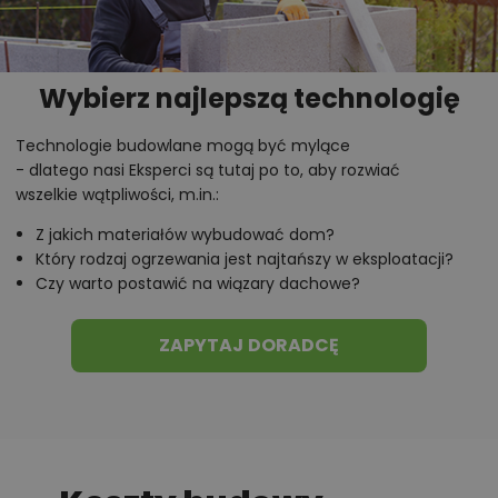
domu Doskonały 3. Wydzielono tutaj trzy ustawne
sypialnie; dwie z nich zostały połączone wspólnym
balkonem, a jedna posiada wyodrębnioną
Wybierz najlepszą technologię
garderobę. Poza tym na tej samej kondygnacji
zaplanowano rodzinną łazienkę oraz pomieszczenie,
Technologie budowlane mogą być mylące
- dlatego nasi Eksperci są tutaj po to, aby rozwiać
które można przeznaczyć na drugą łazienkę, pralnię
wszelkie wątpliwości, m.in.:
bądź garderobę. Atrakcyjnym miejscem jest również
Z jakich materiałów wybudować dom?
antresola z widokiem na salon
, gdzie można
Który rodzaj ogrzewania jest najtańszy w eksploatacji?
zaaranżować miejsce do pracy lub kącik
Czy warto postawić na wiązary dachowe?
wypoczynkowy.
ZAPYTAJ DORADCĘ
Chcesz uzyskać więcej informacji o tym
projekcie, na przykład:
polecane przez architekta zmiany,
możliwości wprowadzania modyfikacji,