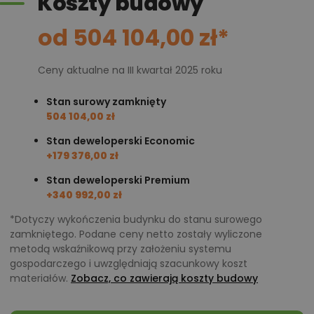
Koszty budowy
projekty podobne - o zbliżonym układzie lub
parametrach,
od 504 104,00 zł*
optymalizacja kosztów budowy domu według
tego projektu,
Ceny aktualne na III kwartał 2025 roku
informacje szczegółowe - np. wymiary
pomieszczeń, instalacje, materiały?
Stan surowy zamknięty
504 104,00 zł
Stan deweloperski Economic
Zadzwoń
52 384 49 90
lub
NAPISZ
+179 376,00 zł
Stan deweloperski Premium
+340 992,00 zł
*Dotyczy wykończenia budynku do stanu surowego
zamkniętego. Podane ceny netto zostały wyliczone
metodą wskaźnikową przy założeniu systemu
gospodarczego i uwzględniają szacunkowy koszt
materiałów.
Zobacz, co zawierają koszty budowy