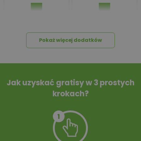
Pakiet umów i
Dziennik Budowy
wniosków
Pokaż więcej dodatków
Tablica informacyjna
Przydomowa
oczyszczalnia
ścieków
Jak uzyskać gratisy w 3 prostych
krokach?
Szambo
10 projektów małej
architektury
ogrodowej