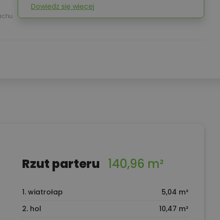
Dowiedz się więcej
achu
Rzut parteru
140,96 m²
1. wiatrołap
5,04 m²
2. hol
10,47 m²