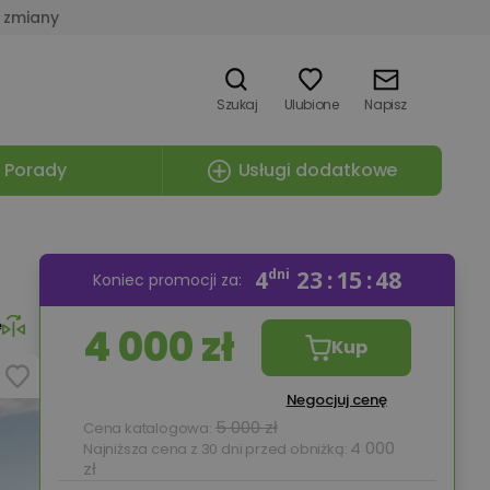
 zmiany
Szukaj
Ulubione
Napisz
Porady
Usługi dodatkowe
4
dni
23
15
47
Koniec promocji za:
e
4 000 zł
Kup
Negocjuj cenę
5 000 zł
Cena katalogowa:
4 000
Najniższa cena z 30 dni przed obniżką:
zł