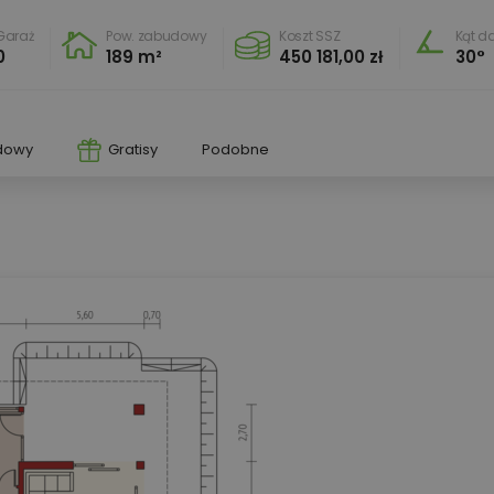
Garaż
Pow. zabudowy
Koszt SSZ
Kąt d
0
189 m²
450 181,00 zł
30°
dowy
Gratisy
Podobne