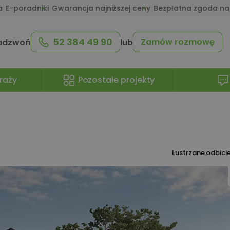
a
E-poradniki
Gwarancja najniższej ceny
Bezpłatna zgoda na
52 384 49 90
Zamów rozmowę
adzwoń
lub
raży
Pozostałe projekty
Lustrzane odbici