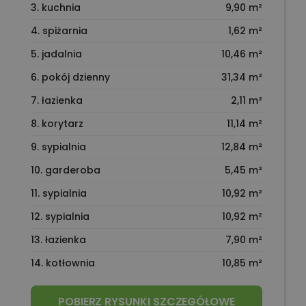
3. kuchnia
9,90 m²
4. spiżarnia
1,62 m²
5. jadalnia
10,46 m²
6. pokój dzienny
31,34 m²
7. łazienka
2,11 m²
8. korytarz
11,14 m²
9. sypialnia
12,84 m²
10. garderoba
5,45 m²
11. sypialnia
10,92 m²
12. sypialnia
10,92 m²
13. łazienka
7,90 m²
14. kotłownia
10,85 m²
POBIERZ RYSUNKI SZCZEGÓŁOWE