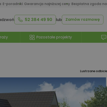
a
E-poradniki
Gwarancja najniższej ceny
Bezpłatna zgoda na
52 384 49 90
Zamów rozmowę
adzwoń
lub
raży
Pozostałe projekty
Lustrzane odbici