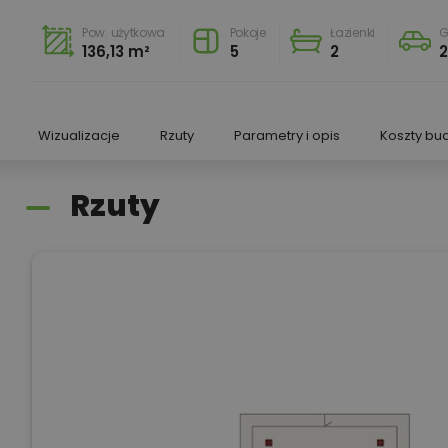
Pow. użytkowa
Pokoje
Łazienki
G
136,13 m²
5
2
Wizualizacje
Rzuty
Parametry i opis
Koszty bu
Rzuty