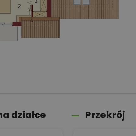
a działce
Przekrój