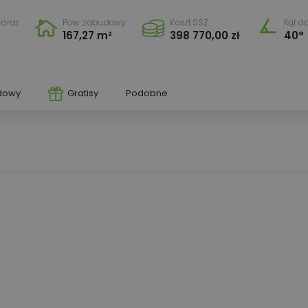
araż
Pow. zabudowy
Koszt SSZ
Kąt d
2
167,27 m²
398 770,00 zł
40°
dowy
Gratisy
Podobne