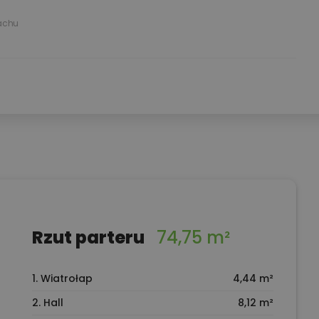
achu
Rzut parteru
74,75 m²
1. Wiatrołap
4,44 m²
2. Hall
8,12 m²