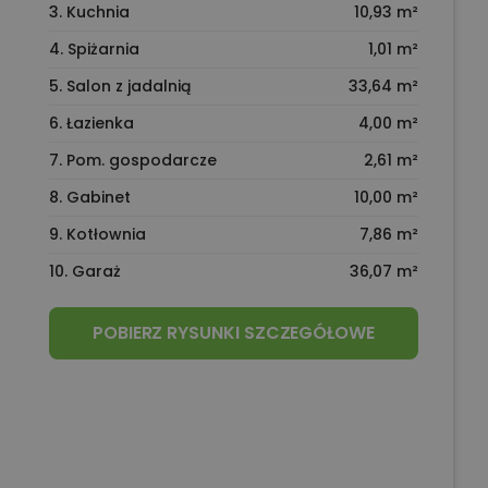
3. Kuchnia
10,93 m²
4. Spiżarnia
1,01 m²
5. Salon z jadalnią
33,64 m²
6. Łazienka
4,00 m²
7. Pom. gospodarcze
2,61 m²
8. Gabinet
10,00 m²
9. Kotłownia
7,86 m²
10. Garaż
36,07 m²
POBIERZ RYSUNKI SZCZEGÓŁOWE