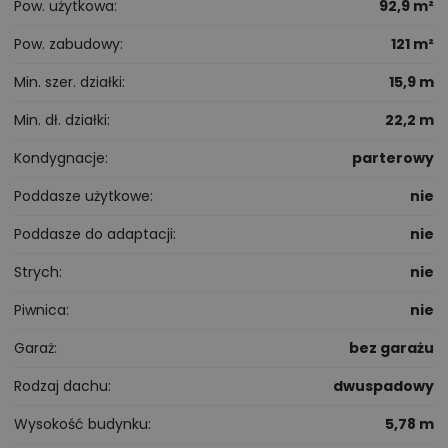
Pow. użytkowa
92,9 m²
Pow. zabudowy
121 m²
Min. szer. działki
15,9 m
Min. dł. działki
22,2 m
Kondygnacje
parterowy
Poddasze użytkowe
nie
Poddasze do adaptacji
nie
Strych
nie
Piwnica
nie
Garaż
bez garażu
Rodzaj dachu
dwuspadowy
Wysokość budynku
5,78 m