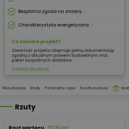
Bezpłatna zgoda na zmiany
Charakterystyka energetyczna
Co zawiera projekt?
Zawartość projektu obejmuje pełną dokumentację
zgodną z aktualnym prawem budowlanym oraz
pakiet bezpłatnych dodatków.
Dowiedz się więcej
Wizualizacje
Rzuty
Parametry i opis
Koszty budowy
Grat
Rzuty
Rzut parteru
97,10 m²