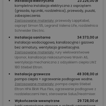
Instalacja elektryczna
23 225,00 zł
kompletna instalacja elektryczna z osprzętem
(gniazda, łączniki, rozdzielnica), przewody, puszki,
zabezpieczenia.
Zastosowane materiały:
przewody LappKabel,
osprzęt Simon 55, Legrand Valena Life, rozdzielnica
Schneider Electric.
Instalacja sanitarna
34 373,00 zł
instalacja wodociągowa, kanalizacyjna i gazowa
bez armatury, wentylacja grawitacyjna.
Zastosowane materiały:
rury wielowarstwowe
Uponor, kanalizacja niskoszumowa Wavin AS,
wentylacja mechaniczna z odzyskiem ciepła LWZ
180 Stiebel Eltron.
Instalacja grzewcza
48 308,00 zł
pompa ciepła + ogrzewanie podłogowe wodne.
Zastosowane materiały:
pompa ciepła Stiebel
Eltron HPA 8kW Plus Flex, ogrzewanie podłogowe z
rozdzielaczami Herz, sterowanie Salus/Heatmiser.
Wykończenie wewnętrzne
29 728,00 zł
tynki wewnętrzne gipsowe + wylewki cementowe.