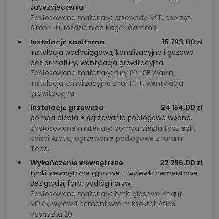
pomagają przeanalizować projekt pod kątem
zabezpieczenia.
indywidualnych potrzeb: sprawdzimy dopasowanie
Zastosowane materiały:
przewody NKT, osprzęt
Simon 10, rozdzielnica Hager Gamma.
do działki, doradzimy w kwestii możliwych zmian i
Instalacja sanitarna
15 793,00 zł
podpowiemy, jak zoptymalizować układ wnętrz.
instalacja wodociągowa, kanalizacyjna i gazowa
Takie podejście pozwala uniknąć kosztownych
bez armatury, wentylacja grawitacyjna.
błędów już na starcie inwestycji. Wspólnie możemy
Zastosowane materiały:
rury PP i PE Wavin,
instalacja kanalizacyjna z rur HT+, wentylacja
omówić m.in. czy warto powiększyć strefę dzienną, jak
grawitacyjna.
najlepiej rozwiązać komunikację w części nocnej albo
Instalacja grzewcza
24 154,00 zł
gdzie zaplanować dodatkowe okno tarasowe. Dzięki
pompa ciepła + ogrzewanie podłogowe wodne.
temu zakup projektu staje się przemyślaną decyzją, a
Zastosowane materiały:
pompa ciepła typu split
Kaisai Arctic, ogrzewanie podłogowe z rurami
nie ryzykiem.
Tece.
Wykończenie wewnętrzne
22 296,00 zł
Chcesz uzyskać więcej informacji o tym
tynki wewnętrzne gipsowe + wylewki cementowe.
projekcie, na przykład:
Bez gładzi, farb, podłóg i drzwi.
Zastosowane materiały:
tynki gipsowe Knauf
polecane przez architekta zmiany,
MP75, wylewki cementowe miksokret Atlas
możliwości wprowadzania modyfikacji,
Posadzka 20.