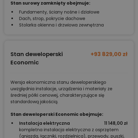
Stan surowy zamknięty obejmuje:
W każdym wariancie warto wykorzystać potencjał
Fundamenty, ściany nośne i działowe
przestrzeni: długą ścianę salonu przeznaczyć na
Dach, strop, pokrycie dachowe
zabudowę z miejscem na książki i sprzęt RTV, a w
Stolarka okienna i drzwiowa zewnętrzna
sypialni zaprojektować garderobę w formie
otwartych modułów z systemem drzwi przesuwnych
– dzięki temu wnętrze zyska lekkość i funkcjonalność.
Stan deweloperski
+93 829,00 zł
Economic
Gwarancja ceny i doradztwo – nasza
przewaga, Państwa komfort
Wersja ekonomiczna stanu deweloperskiego
Wybierając projekt domu na Tooba.pl
, zyskują
uwzględnia instalacje, urządzenia i materiały ze
średniej półki cenowej, charakteryzujące się
Państwo nie tylko starannie dopracowaną
standardową jakością.
dokumentację, ale również gwarancję najniższej ceny
na rynku – jeśli znajdą Państwo ten sam projekt taniej
Stan deweloperski Economic obejmuje:
u konkurencji, obniżymy cenę. Dodatkowo nasi
Instalacja elektryczna
11 148,00 zł
kompletna instalacja elektryczna z osprzętem
doradcy techniczni już na etapie przed zakupem
(gniazda, łączniki, rozdzielnica), przewody, puszki,