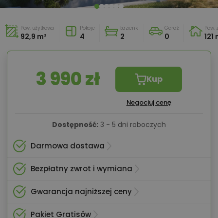
Pow. użytkowa
Pokoje
Łazienki
Garaż
Pow.
92,9 m²
4
2
0
121
3 990 zł
Kup
Negocjuj cenę
Dostępność:
3 - 5 dni roboczych
Darmowa dostawa
Bezpłatny zwrot i wymiana
Gwarancja najniższej ceny
Pakiet Gratisów