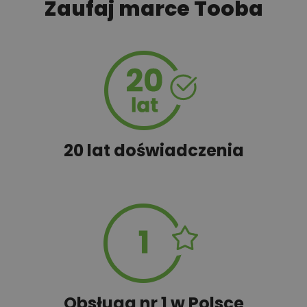
Zaufaj marce Tooba
450,00 zł
Rekuperacja
450,00 zł
Szambo
20 lat doświadczenia
50,00 zł
Tablica informacyjna
100,00 zł
Wyceń adaptację
Obsługa nr 1 w Polsce