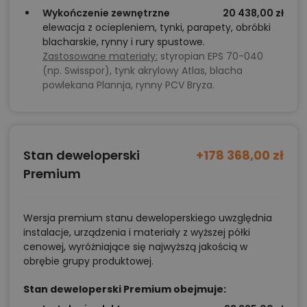
projekty podobne - o zbliżonym układzie lub
Wykończenie zewnętrzne
20 438,00 zł
elewacja z ociepleniem, tynki, parapety, obróbki
parametrach,
blacharskie, rynny i rury spustowe.
optymalizacja kosztów budowy domu według
Zastosowane materiały:
styropian EPS 70-040
tego projektu,
(np. Swisspor), tynk akrylowy Atlas, blacha
powlekana Plannja, rynny PCV Bryza.
informacje szczegółowe - np. wymiary
pomieszczeń, instalacje, materiały?
Stan deweloperski
+178 368,00 zł
Zadzwoń
52 384 49 90
lub
NAPISZ
Premium
Wersja premium stanu deweloperskiego uwzględnia
instalacje, urządzenia i materiały z wyższej półki
cenowej, wyróżniające się najwyższą jakością w
obrębie grupy produktowej.
Stan deweloperski Premium obejmuje: