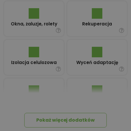
Okna, żaluzje, rolety
Rekuperacja
Izolacja celulozowa
Wyceń adaptację
Pakiet umów i
Dziennik Budowy
wniosków
Pokaż więcej dodatków