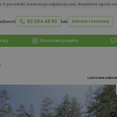
a
E-poradniki
Gwarancja najniższej ceny
Bezpłatna zgoda na
52 384 49 90
Zamów rozmowę
adzwoń
lub
raży
Pozostałe projekty
9
Lustrzane odbici