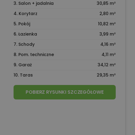
3. Salon + jadalnia
30,85 m²
4. Korytarz
2,80 m²
5. Pokój
10,82 m²
6. Łazienka
3,99 m²
7. Schody
4,16 m²
8. Pom. techniczne
4,11 m²
9. Garaż
34,12 m²
10. Taras
29,35 m²
POBIERZ RYSUNKI SZCZEGÓŁOWE