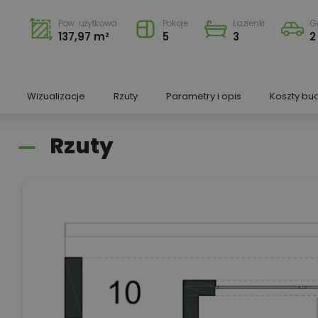
Pow. użytkowa
Pokoje
Łazienki
G
137,97 m²
5
3
2
Wizualizacje
Rzuty
Parametry i opis
Koszty bu
Rzuty