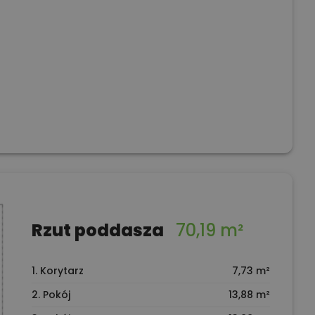
Rzut poddasza
70,19 m²
1. Korytarz
7,73 m²
2. Pokój
13,88 m²