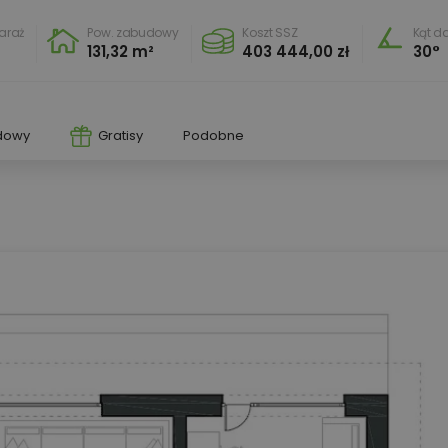
araż
Pow. zabudowy
Koszt SSZ
Kąt d
131,32 m²
403 444,00 zł
30°
dowy
Gratisy
Podobne