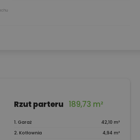
achu
Rzut parteru
189,73 m²
1. Garaż
42,10 m²
2. Kotłownia
4,94 m²