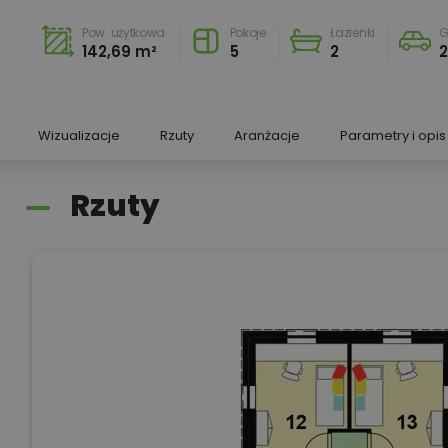
Pow. użytkowa
Pokoje
Łazienki
G
142,69 m²
5
2
Wizualizacje
Rzuty
Aranżacje
Parametry i opis
Rzuty