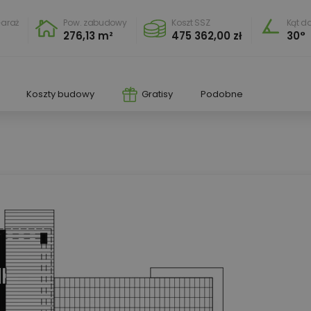
araż
Pow. zabudowy
Koszt SSZ
Kąt d
2
276,13 m²
475 362,00 zł
30°
Koszty budowy
Gratisy
Podobne