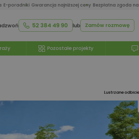
a
E-poradniki
Gwarancja najniższej ceny
Bezpłatna zgoda na
52 384 49 90
Zamów rozmowę
adzwoń
lub
raży
Pozostałe projekty
Lustrzane odbici