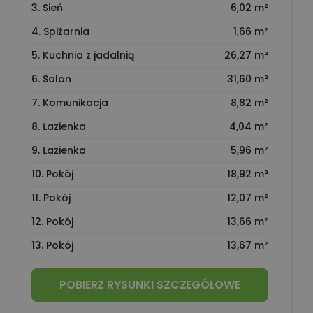
3. Sień
6,02 m²
4. Spiżarnia
1,66 m²
5. Kuchnia z jadalnią
26,27 m²
6. Salon
31,60 m²
7. Komunikacja
8,82 m²
8. Łazienka
4,04 m²
9. Łazienka
5,96 m²
10. Pokój
18,92 m²
11. Pokój
12,07 m²
12. Pokój
13,66 m²
13. Pokój
13,67 m²
POBIERZ RYSUNKI SZCZEGÓŁOWE