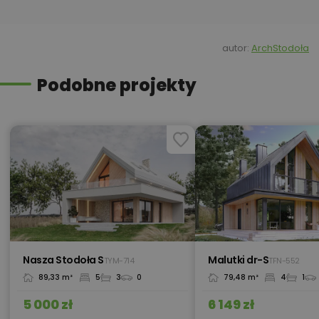
450,00 zł
Okna, żaluzje, rolety
autor:
ArchStodoła
Podobne projekty
450,00 zł
Pakiet umów i wniosków
450,00 zł
Pompa ciepła
Przydomowa oczyszczalnia
450,00 zł
ścieków
Nasza Stodoła S
Malutki dr-S
TYM-714
TFN-552
89,33 m²
5
3
0
79,48 m²
4
1
450,00 zł
Płyta styropianowa na wymiar
5 000 zł
6 149 zł