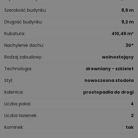
Szerokość budynku
8,5 m
Długość budynku
9,2 m
Kubatura
410,45 m³
Nachylenie dachu
30°
Rodzaj zabudowy
wolnostojący
Technologia
drewniany - szkielet
Styl
nowoczesna stodoła
Kalenica
prostopadła do drogi
Liczba pokoi
4
Liczba łazienek
2
Kominek
tak