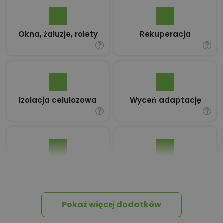
Okna, żaluzje, rolety
Rekuperacja
Izolacja celulozowa
Wyceń adaptację
Pakiet umów i
Dziennik Budowy
wniosków
Pokaż więcej dodatków