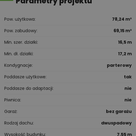
Parametry projektu
Pow. użytkowa
78,24 m²
Pow. zabudowy
69,15 m²
Min. szer. działki
16,5 m
Min. dł. działki
17,2 m
Kondygnacje
parterowy
Poddasze użytkowe
tak
Poddasze do adaptacji
nie
Piwnica
nie
Garaż
bez garażu
Rodzaj dachu
dwuspadowy
Wysokość budynku
7,55 m