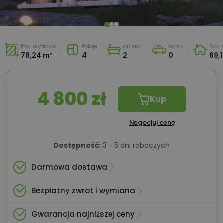
Pow. użytkowa
Pokoje
Łazienki
Garaż
Pow.
78,24 m²
4
2
0
69,
4 800 zł
Kup
Negocjuj cenę
Dostępność:
3 - 5 dni roboczych
Darmowa dostawa
Bezpłatny zwrot i wymiana
Gwarancja najniższej ceny