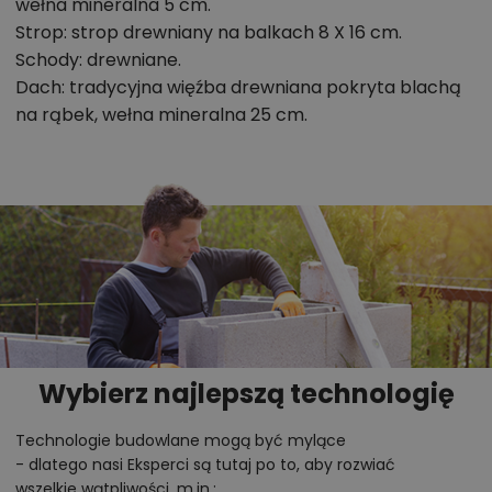
wełna mineralna 5 cm.
Lekka konstrukcja drewniana
– szybka budowa,
Strop: strop drewniany na balkach 8 X 16 cm.
dobra izolacyjność i łatwość wprowadzania
Schody: drewniane.
Dach: tradycyjna więźba drewniana pokryta blachą
zmian.
na rąbek, wełna mineralna 25 cm.
Ekonomiczna realizacja
– prosta bryła i niewielki
metraż pozwalają
zbudować dom w rozsądnym
budżecie
.
Przestrzeń zaplanowana z myślą o
codziennym komforcie
Jako architekci wiemy, jak ważne jest, aby mały dom
był maksymalnie funkcjonalny. Dlatego na parterze
zaplanowano otwartą strefę dzienną – salon (21,5
Wybierz najlepszą technologię
m²) z szerokim wyjściem na taras i kuchnię z jadalnią
Technologie budowlane mogą być mylące
(13,6 m²). Tu życie rodzinne toczy się naturalnie:
- dlatego nasi Eksperci są tutaj po to, aby rozwiać
gotowanie, wspólne posiłki, odpoczynek przy kominku
wszelkie wątpliwości, m.in.: