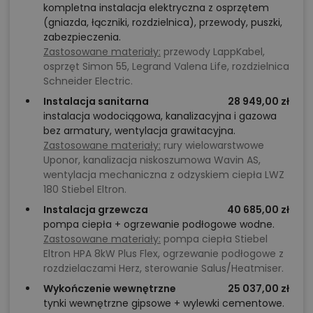
kompletna instalacja elektryczna z osprzętem
(gniazda, łączniki, rozdzielnica), przewody, puszki,
zabezpieczenia.
Zastosowane materiały:
przewody LappKabel,
osprzęt Simon 55, Legrand Valena Life, rozdzielnica
Schneider Electric.
Instalacja sanitarna
28 949,00 zł
instalacja wodociągowa, kanalizacyjna i gazowa
bez armatury, wentylacja grawitacyjna.
Zastosowane materiały:
rury wielowarstwowe
Uponor, kanalizacja niskoszumowa Wavin AS,
wentylacja mechaniczna z odzyskiem ciepła LWZ
180 Stiebel Eltron.
Instalacja grzewcza
40 685,00 zł
pompa ciepła + ogrzewanie podłogowe wodne.
Zastosowane materiały:
pompa ciepła Stiebel
Eltron HPA 8kW Plus Flex, ogrzewanie podłogowe z
rozdzielaczami Herz, sterowanie Salus/Heatmiser.
Wykończenie wewnętrzne
25 037,00 zł
tynki wewnętrzne gipsowe + wylewki cementowe.