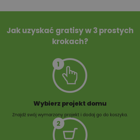
Tablica informacyjna
Przydomowa
oczyszczalnia
ścieków
Jak uzyskać gratisy w 3 prostych
krokach?
Szambo
10 projektów małej
architektury
ogrodowej
Wybierz projekt domu
Znajdź swój wymarzony projekt i dodaj go do koszyka.
10 projektów rabat
ogrodowych