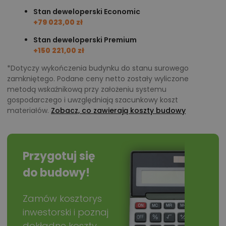
(4,7 m²) pozwala na wygodny prysznic typu walk-in
Stan deweloperski Economic
lub kompaktową wannę.
+79 023,00 zł
Stan deweloperski Premium
Inspiracje aranżacyjne
+150 221,00 zł
*Dotyczy wykończenia budynku do stanu surowego
W salonie doskonale sprawdzi się narożna sofa o
zamkniętego. Podane ceny netto zostały wyliczone
długości około 260 centymetrów ustawiona przy
metodą wskaźnikową przy założeniu systemu
schodach – takie rozwiązanie pozostawia otwarty
gospodarczego i uwzględniają szacunkowy koszt
materiałów.
Zobacz, co zawierają koszty budowy
widok na taras i ogród, a jednocześnie wyznacza
strefę wypoczynkową. Po przeciwnej stronie warto
zaplanować zabudowę RTV z miejscem na sprzęt
Przygotuj się
audio-wideo oraz półkami na książki, dzięki czemu
przestrzeń zyska przytulny, rodzinny charakter.
do budowy!
Kuchnia z jadalnią najlepiej prezentuje się w układzie
w kształcie litery L, który pozwala wygodnie gotować i
Zamów kosztorys
inwestorski i poznaj
oddziela część roboczą od stołu jadalnianego.
dokładne koszty