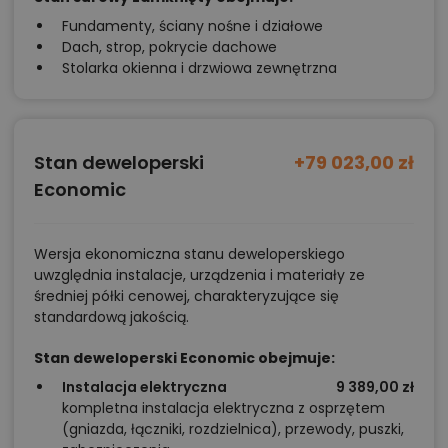
można zaprojektować niskie szafy lub komody, a w
Fundamenty, ściany nośne i działowe
pobliżu okna ustawić toaletkę albo biurko. Dzięki temu
Dach, strop, pokrycie dachowe
pomieszczenie zyska charakter prywatnej, a
Stolarka okienna i drzwiowa zewnętrzna
jednocześnie funkcjonalnej strefy.
Dla kogo powstał projekt domu Stodoła
Stan deweloperski
+79 023,00 zł
Chalet?
Economic
Ten dom to propozycja dla osób, które chcą
mieszkać funkcjonalnie, ale nie potrzebują dużej
Wersja ekonomiczna stanu deweloperskiego
rezydencji. Sprawdzi się szczególnie w przypadku par,
uwzględnia instalacje, urządzenia i materiały ze
rodzin z jednym lub dwójką dzieci, a także
średniej półki cenowej, charakteryzujące się
standardową jakością.
jako całoroczny budynek rekreacyjny. Dzięki
dodatkowej sypialni na parterze będzie wygodny
Stan deweloperski Economic obejmuje:
również dla seniorów lub osób pracujących zdalnie.
Instalacja elektryczna
9 389,00 zł
Jeżeli szukają Państwo projektu niewielkiego,
kompletna instalacja elektryczna z osprzętem
(gniazda, łączniki, rozdzielnica), przewody, puszki,
ekonomicznego w budowie, a jednocześnie