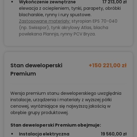
Wykończenie zewnętrzne
17 213,00 zł
Zadzwoń
52 384 49 90
lub
NAPISZ
elewacja z ociepleniem, tynki, parapety, obróbki
blacharskie, rynny i rury spustowe.
Zastosowane materiały:
styropian EPS 70-040
(np. Swisspor), tynk akrylowy Atlas, blacha
powlekana Plannja, rynny PCV Bryza.
Stan deweloperski
+150 221,00 zł
Premium
Wersja premium stanu deweloperskiego uwzględnia
instalacje, urządzenia i materiały z wyższej półki
cenowej, wyróżniające się najwyższą jakością w
obrębie grupy produktowej.
Stan deweloperski Premium obejmuje:
Instalacja elektryczna
19 560,00 zł