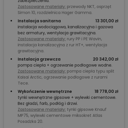
zabezpieczenia.
nowoczesnego i przyjaznego do aranżacji – Stodoła
Zastosowane materiały:
przewody NKT, osprzęt
Chalet w
technologii szkieletowej
z pewnością spełni
Simon 10, rozdzielnica Hager Gamma.
te oczekiwania.
Instalacja sanitarna
13 301,00 zł
instalacja wodociągowa, kanalizacyjna i gazowa
bez armatury, wentylacja grawitacyjna.
Chcesz uzyskać więcej informacji o tym
Zastosowane materiały:
rury PP i PE Wavin,
projekcie, na przykład:
instalacja kanalizacyjna z rur HT+, wentylacja
grawitacyjna.
polecane przez architekta zmiany,
Instalacja grzewcza
20 342,00 zł
możliwości wprowadzania modyfikacji,
pompa ciepła + ogrzewanie podłogowe wodne.
Zastosowane materiały:
pompa ciepła typu split
projekty podobne - o zbliżonym układzie lub
Kaisai Arctic, ogrzewanie podłogowe z rurami
parametrach,
Tece.
optymalizacja kosztów budowy domu według
Wykończenie wewnętrzne
18 778,00 zł
tego projektu,
tynki wewnętrzne gipsowe + wylewki cementowe.
Bez gładzi, farb, podłóg i drzwi.
informacje szczegółowe - np. wymiary
Zastosowane materiały:
tynki gipsowe Knauf
pomieszczeń, instalacje, materiały?
MP75, wylewki cementowe miksokret Atlas
Posadzka 20.