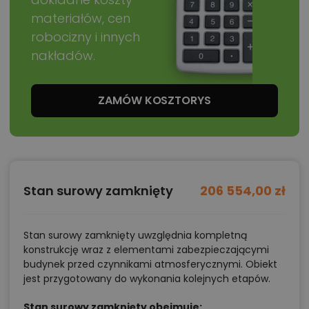
Warto pomyśleć o wyspie lub półwyspie, które będą
materiałów, cen
naturalnym miejscem spotkań domowników, a przy
robocizny i innych
dużym oknie umieścić zlew – codzienne obowiązki
nakładów.
stają się przyjemniejsze, gdy można spoglądać na
ogród.
Pokój na parterze daje ogromne możliwości. Jeśli
ZAMÓW KOSZTORYS
potrzebują Państwo miejsca do pracy, warto ustawić
przy oknie biurko, a na jednej ze ścian wkomponować
szafę o szerokości około 180 centymetrów. Ta sama
przestrzeń równie dobrze sprawdzi się jako wygodna
Stan surowy zamknięty
206 554,00 zł
sypialnia dla gości czy seniorów – blisko wejścia i bez
konieczności korzystania ze schodów.
W głównej sypialni na poddaszu naturalnym punktem
Stan surowy zamknięty uwzględnia kompletną
konstrukcję wraz z elementami zabezpieczającymi
centralnym jest okno w ścianie szczytowej –
budynek przed czynnikami atmosferycznymi. Obiekt
ustawienie łóżka właśnie tam sprawi, że wnętrze
jest przygotowany do wykonania kolejnych etapów.
będzie harmonijne i dobrze doświetlone. Pod skosami
Stan surowy zamknięty obejmuje: