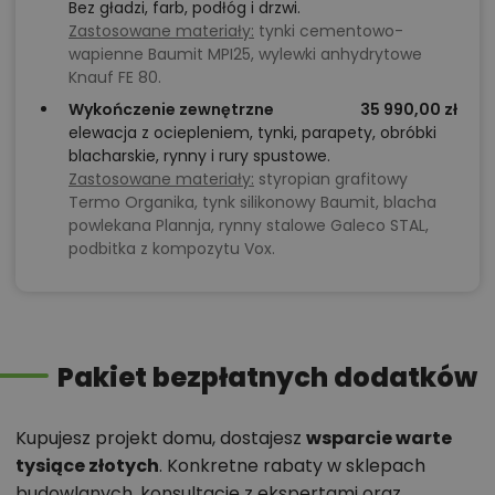
Bez gładzi, farb, podłóg i drzwi.
Zastosowane materiały:
tynki cementowo-
wapienne Baumit MPI25, wylewki anhydrytowe
Knauf FE 80.
Wykończenie zewnętrzne
35 990,00 zł
elewacja z ociepleniem, tynki, parapety, obróbki
blacharskie, rynny i rury spustowe.
Zastosowane materiały:
styropian grafitowy
Termo Organika, tynk silikonowy Baumit, blacha
powlekana Plannja, rynny stalowe Galeco STAL,
podbitka z kompozytu Vox.
Pakiet bezpłatnych dodatków
Kupujesz projekt domu, dostajesz
wsparcie warte
tysiące złotych
. Konkretne rabaty w sklepach
budowlanych, konsultacje z ekspertami oraz