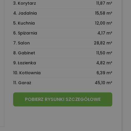
3. Korytarz
11,87 m²
4. Jadalnia
15,58 m²
5. Kuchnia
12,00 m²
6. Spiżarnia
4,17 m²
7. Salon
28,82 m²
8. Gabinet
11,50 m²
9. Łazienka
4,82 m²
10. Kotłownia
6,39 m²
11. Garaż
45,10 m²
POBIERZ RYSUNKI SZCZEGÓŁOWE