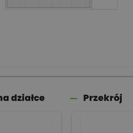
a działce
Przekrój