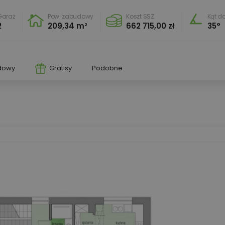
Garaż
Pow. zabudowy
Koszt SSZ
Kąt d
2
209,34 m²
662 715,00 zł
35°
dowy
Gratisy
Podobne