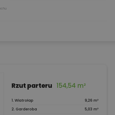
achu
Rzut parteru
154,54 m²
1. Wiatrołap
9,26 m²
2. Garderoba
5,03 m²