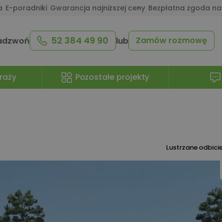
a
E-poradniki
Gwarancja najniższej ceny
Bezpłatna zgoda na
52 384 49 90
Zamów rozmowę
adzwoń
lub
raży
Pozostałe projekty
Lustrzane odbici