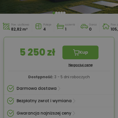
Pow. użytkowa
Pokoje
Łazienki
Garaż
Pow.
82,82 m²
4
1
0
105
5 250 zł
Kup
Negocjuj cenę
Dostępność:
3 - 5 dni roboczych
Darmowa dostawa
Bezpłatny zwrot i wymiana
Gwarancja najniższej ceny