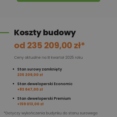
ekonomicznego w eksploatacji. Projekt kierujemy do
osób, które chcą samodzielnie wybudować swój
przyszły dom, według tego projektu, w tradycyjnej
technologii murowanej.
Koszty budowy
Chcesz uzyskać więcej informacji o tym
od 235 209,00 zł*
projekcie, na przykład:
polecane przez architekta zmiany,
Ceny aktualne na III kwartał 2025 roku
możliwości wprowadzania modyfikacji,
projekty podobne - o zbliżonym układzie lub
Stan surowy zamknięty
235 209,00 zł
parametrach,
optymalizacja kosztów budowy domu według
Stan deweloperski Economic
+83 647,00 zł
tego projektu,
informacje szczegółowe - np. wymiary
Stan deweloperski Premium
+159 013,00 zł
pomieszczeń, instalacje, materiały?
*Dotyczy wykończenia budynku do stanu surowego