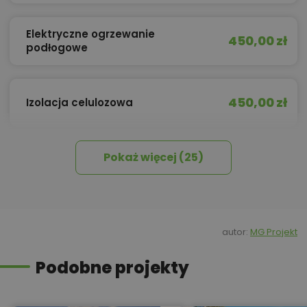
Elektryczne ogrzewanie
450,00 zł
podłogowe
450,00 zł
Izolacja celulozowa
Pokaż więcej (25)
500,00 zł
Kominek z DGP
Kredyt hipoteczny z operatem za
800,00 zł
0 zł
autor:
MG Projekt
Podobne projekty
450,00 zł
Okna, żaluzje, rolety