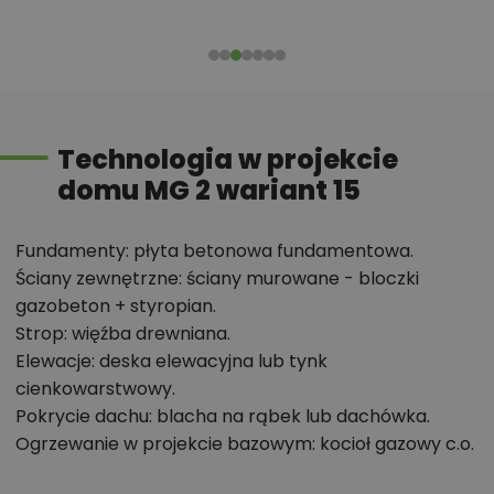
przestrzeń.
Główną atrakcją wnętrza domu jest oczywiście
przeszklona ściana szczytowa, łącząca salon z
tarasem i otaczającym ogrodem. Dzięki tak
ukształtowanemu wnętrzu ten nieduży 80-metrowy
Technologia w projekcie
dom sprawia wrażenie znacznie większego. Poza
domu MG 2 wariant 15
częścią dzienną, pozostałe pomieszczenia we
wnętrzu to: trzy wygodne sypialnie, łazienka,
oddzielna toaleta i przedsionek z szafami. Instalacje
Fundamenty: płyta betonowa fundamentowa.
grzewcze w budynku przewidziano zasilane kotłem
Ściany zewnętrzne: ściany murowane - bloczki
gazobeton + styropian.
gazowym dwufunkcyjnym, umieszczonym w
Strop: więźba drewniana.
pomieszczeniu łazienki, lub zamiennie niedużą pompę
Elewacje: deska elewacyjna lub tynk
ciepła powietrze-woda, również umieszczoną w
cienkowarstwowy.
łazience. Posiadamy też wariant ogrzewania
Pokrycie dachu: blacha na rąbek lub dachówka.
elektrycznego, z grzejnikami elektrycznymi i
Ogrzewanie w projekcie bazowym: kocioł gazowy c.o.
klimatyzatorami z funkcją grzania. Dodatkowe źródło