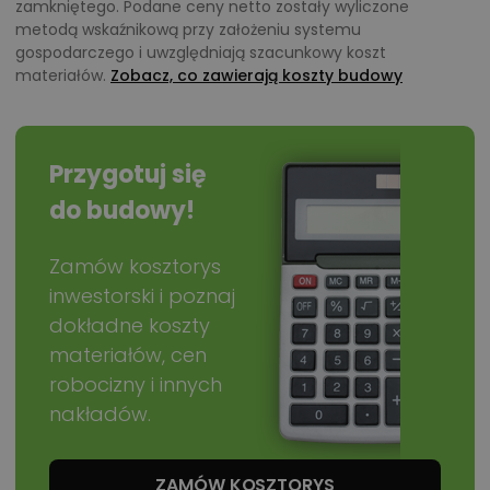
zamkniętego. Podane ceny netto zostały wyliczone
Zadzwoń
metodą wskaźnikową przy założeniu systemu
52 384 49 90
lub
NAPISZ
gospodarczego i uwzględniają szacunkowy koszt
materiałów.
Zobacz, co zawierają koszty budowy
Przygotuj się
do budowy!
Zamów kosztorys
inwestorski i poznaj
dokładne koszty
materiałów, cen
robocizny i innych
nakładów.
ZAMÓW KOSZTORYS