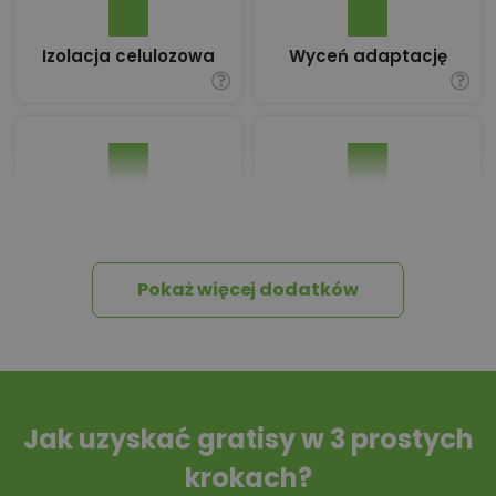
Izolacja celulozowa
Wyceń adaptację
Pakiet umów i
Dziennik Budowy
wniosków
Pokaż więcej dodatków
Tablica informacyjna
Przydomowa
oczyszczalnia
ścieków
Jak uzyskać gratisy w 3 prostych
krokach?