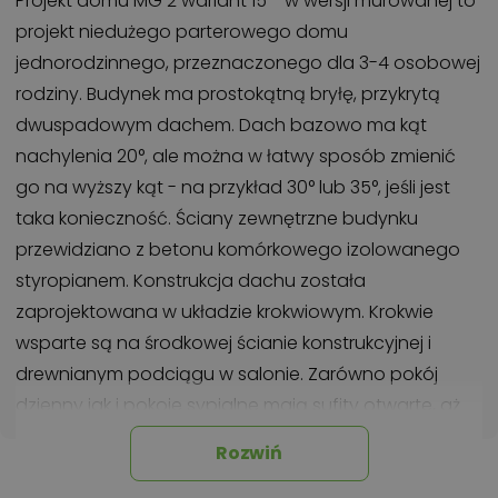
Projekt domu MG 2 wariant 15 - w wersji murowanej to
projekt niedużego parterowego domu
jednorodzinnego, przeznaczonego dla 3-4 osobowej
rodziny. Budynek ma prostokątną bryłę, przykrytą
dwuspadowym dachem. Dach bazowo ma kąt
nachylenia 20°, ale można w łatwy sposób zmienić
go na wyższy kąt - na przykład 30° lub 35°, jeśli jest
taka konieczność. Ściany zewnętrzne budynku
przewidziano z betonu komórkowego izolowanego
styropianem. Konstrukcja dachu została
zaprojektowana w układzie krokwiowym. Krokwie
wsparte są na środkowej ścianie konstrukcyjnej i
drewnianym podciągu w salonie. Zarówno pokój
dzienny jak i pokoje sypialne mają sufity otwarte, aż
do wysokości kalenicy, dzięki czemu zyskujemy we
Rozwiń
wnętrzu większą wysokość pomieszczeń i większą