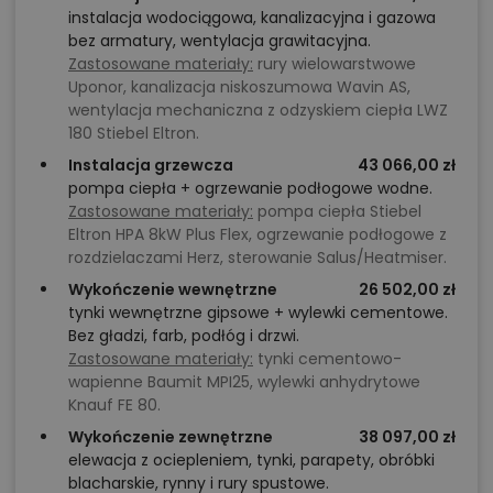
instalacja wodociągowa, kanalizacyjna i gazowa
bez armatury, wentylacja grawitacyjna.
Zastosowane materiały:
rury wielowarstwowe
Uponor, kanalizacja niskoszumowa Wavin AS,
wentylacja mechaniczna z odzyskiem ciepła LWZ
180 Stiebel Eltron.
Instalacja grzewcza
43 066,00 zł
pompa ciepła + ogrzewanie podłogowe wodne.
Zastosowane materiały:
pompa ciepła Stiebel
Eltron HPA 8kW Plus Flex, ogrzewanie podłogowe z
rozdzielaczami Herz, sterowanie Salus/Heatmiser.
Wykończenie wewnętrzne
26 502,00 zł
tynki wewnętrzne gipsowe + wylewki cementowe.
Bez gładzi, farb, podłóg i drzwi.
Zastosowane materiały:
tynki cementowo-
wapienne Baumit MPI25, wylewki anhydrytowe
Knauf FE 80.
Wykończenie zewnętrzne
38 097,00 zł
elewacja z ociepleniem, tynki, parapety, obróbki
blacharskie, rynny i rury spustowe.