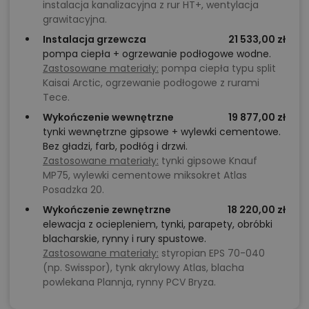
instalacja kanalizacyjna z rur HT+, wentylacja
grawitacyjna.
Instalacja grzewcza
21 533,00 zł
pompa ciepła + ogrzewanie podłogowe wodne.
Zastosowane materiały:
pompa ciepła typu split
Kaisai Arctic, ogrzewanie podłogowe z rurami
Tece.
Wykończenie wewnętrzne
19 877,00 zł
tynki wewnętrzne gipsowe + wylewki cementowe.
Bez gładzi, farb, podłóg i drzwi.
Zastosowane materiały:
tynki gipsowe Knauf
MP75, wylewki cementowe miksokret Atlas
Posadzka 20.
Wykończenie zewnętrzne
18 220,00 zł
elewacja z ociepleniem, tynki, parapety, obróbki
blacharskie, rynny i rury spustowe.
Zastosowane materiały:
styropian EPS 70-040
(np. Swisspor), tynk akrylowy Atlas, blacha
powlekana Plannja, rynny PCV Bryza.