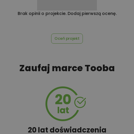
Brak opinii o projekcie. Dodaj pierwszą ocenę.
550,00 zł
Pakiet odkurzacz centralny
Oceń projekt
550,00 zł
Pakiet ogrzewanie podłogowe
Zaufaj marce Tooba
550,00 zł
Pakiet płaszcz wodny
450,00 zł
Pakiet umów i wniosków
Pakiet wersja elektroniczna
600,00 zł
20 lat doświadczenia
projektu DWG