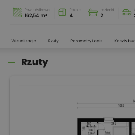
Pow. użytkowa
Pokoje
Łazienki
162,54 m²
4
2
Wizualizacje
Rzuty
Parametry i opis
Koszty bu
Rzuty