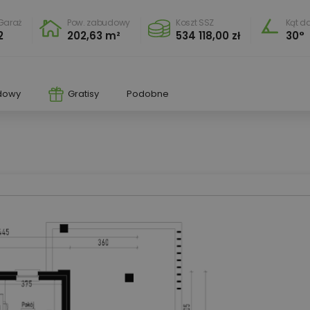
Garaż
Pow. zabudowy
Koszt SSZ
Kąt d
2
202,63 m²
534 118,00 zł
30°
dowy
Gratisy
Podobne