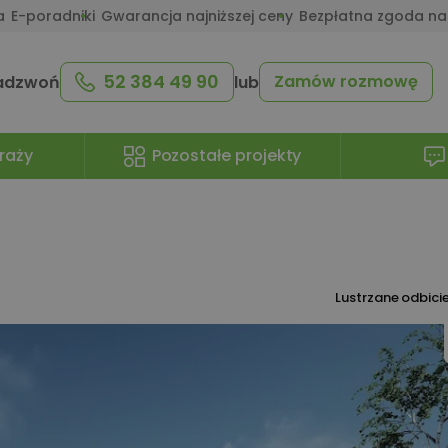
a
E-poradniki
Gwarancja najniższej ceny
Bezpłatna zgoda na
52 384 49 90
Zamów rozmowę
adzwoń
lub
raży
Pozostałe projekty
Lustrzane odbici