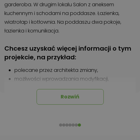
garderoba. W drugim lokalu Salon z aneksem
kuchennym i schodami na poddasze. Łazienka,
wiatrołap i kotłownia. Na poddaszu dwa pokoje,
łazienka i komunikacja.
Chcesz uzyskać więcej informacji o tym
projekcie, na przykład:
polecane przez architekta zmiany,
możliwości wprowadzania modyfikacji,
projekty podobne - o zbliżonym układzie lub
parametrach,
Rozwiń
optymalizacja kosztów budowy domu według
tego projektu,
informacje szczegółowe - np. wymiary
pomieszczeń, instalacje, materiały?