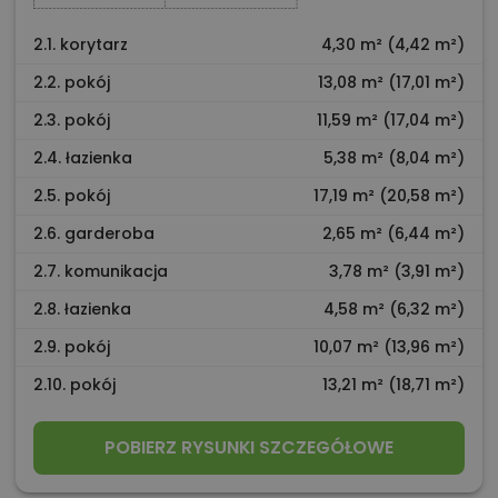
2.1. korytarz
4,30 m² (4,42 m²)
2.2. pokój
13,08 m² (17,01 m²)
2.3. pokój
11,59 m² (17,04 m²)
2.4. łazienka
5,38 m² (8,04 m²)
2.5. pokój
17,19 m² (20,58 m²)
2.6. garderoba
2,65 m² (6,44 m²)
2.7. komunikacja
3,78 m² (3,91 m²)
2.8. łazienka
4,58 m² (6,32 m²)
2.9. pokój
10,07 m² (13,96 m²)
2.10. pokój
13,21 m² (18,71 m²)
POBIERZ RYSUNKI SZCZEGÓŁOWE