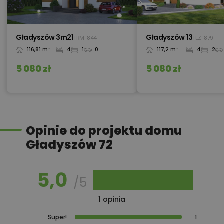
450,00 zł
Pakiet umów i wniosków
Gładyszów 3m21
Gładyszów 13
TRM-844
TEZ-879
116,81 m²
4
1
0
117,2 m²
4
2
450,00 zł
Pompa ciepła
5 080 zł
5 080 zł
Przydomowa oczyszczalnia
450,00 zł
ścieków
Opinie do projektu domu
Gładyszów 72
450,00 zł
Płyta styropianowa na wymiar
5,0
/5
Rabat 10% na zakupy w
100,00 zł
1 opinia
Castorama
Super!
1