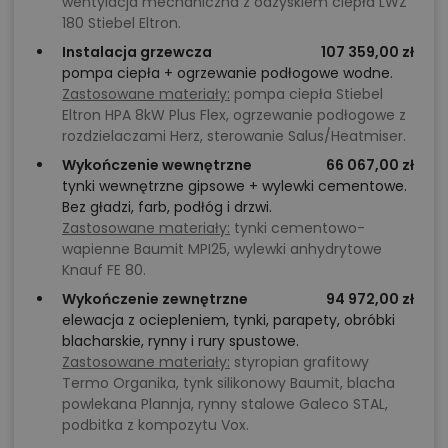
wentylacja mechaniczna z odzyskiem ciepła LWZ
180 Stiebel Eltron.
Instalacja grzewcza
107 359,00 zł
pompa ciepła + ogrzewanie podłogowe wodne.
Zastosowane materiały:
pompa ciepła Stiebel
Eltron HPA 8kW Plus Flex, ogrzewanie podłogowe z
rozdzielaczami Herz, sterowanie Salus/Heatmiser.
Wykończenie wewnętrzne
66 067,00 zł
tynki wewnętrzne gipsowe + wylewki cementowe.
Bez gładzi, farb, podłóg i drzwi.
Zastosowane materiały:
tynki cementowo-
wapienne Baumit MPI25, wylewki anhydrytowe
Knauf FE 80.
Wykończenie zewnętrzne
94 972,00 zł
elewacja z ociepleniem, tynki, parapety, obróbki
blacharskie, rynny i rury spustowe.
Zastosowane materiały:
styropian grafitowy
Termo Organika, tynk silikonowy Baumit, blacha
powlekana Plannja, rynny stalowe Galeco STAL,
podbitka z kompozytu Vox.