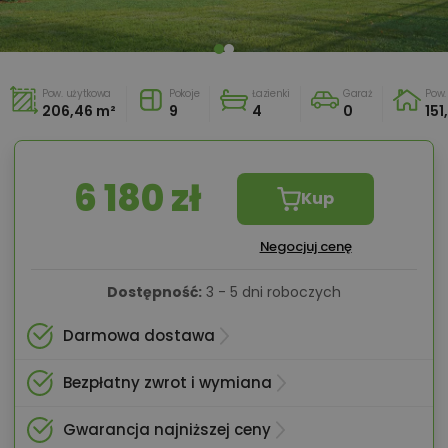
Pow. użytkowa
Pokoje
Łazienki
Garaż
Pow
206,46 m²
9
4
0
151
6 180 zł
Kup
Negocjuj cenę
Dostępność:
3 - 5 dni roboczych
Darmowa dostawa
Bezpłatny zwrot i wymiana
Gwarancja najniższej ceny