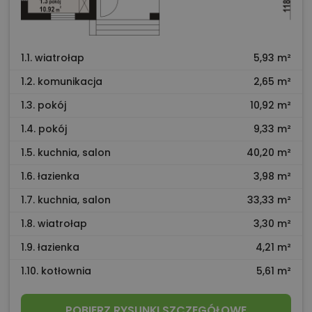
1.1. wiatrołap
5,93 m²
1.2. komunikacja
2,65 m²
1.3. pokój
10,92 m²
1.4. pokój
9,33 m²
1.5. kuchnia, salon
40,20 m²
1.6. łazienka
3,98 m²
1.7. kuchnia, salon
33,33 m²
1.8. wiatrołap
3,30 m²
1.9. łazienka
4,21 m²
1.10. kotłownia
5,61 m²
POBIERZ RYSUNKI SZCZEGÓŁOWE