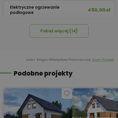
Elektryczne ogrzewanie
450,00 zł
podłogowe
Pokaż więcej (14)
450,00 zł
Izolacja celulozowa
360,00 zł
Kosztorys inwestorski
autor: Kinga i Władysław Piwowarczyk,
Dom-Projekt
Podobne projekty
Kredyt hipoteczny z operatem za
800,00 zł
0 zł
450,00 zł
Okna, żaluzje, rolety