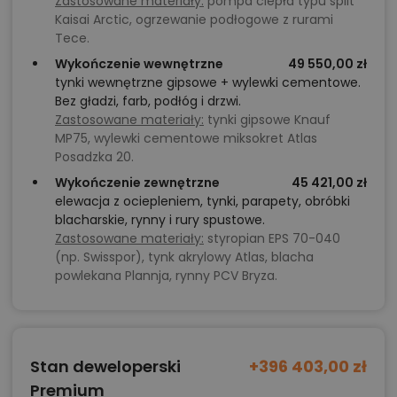
Zastosowane materiały:
pompa ciepła typu split
Kaisai Arctic, ogrzewanie podłogowe z rurami
Tece.
Wykończenie wewnętrzne
49 550,00 zł
tynki wewnętrzne gipsowe + wylewki cementowe.
Bez gładzi, farb, podłóg i drzwi.
Zastosowane materiały:
tynki gipsowe Knauf
MP75, wylewki cementowe miksokret Atlas
Posadzka 20.
Wykończenie zewnętrzne
45 421,00 zł
elewacja z ociepleniem, tynki, parapety, obróbki
blacharskie, rynny i rury spustowe.
Zastosowane materiały:
styropian EPS 70-040
(np. Swisspor), tynk akrylowy Atlas, blacha
powlekana Plannja, rynny PCV Bryza.
Stan deweloperski
+396 403,00 zł
Premium