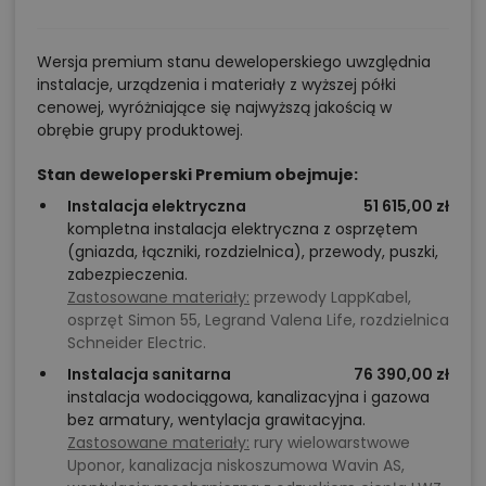
Wersja premium stanu deweloperskiego uwzględnia
instalacje, urządzenia i materiały z wyższej półki
cenowej, wyróżniające się najwyższą jakością w
obrębie grupy produktowej.
Stan deweloperski Premium obejmuje:
Instalacja elektryczna
51 615,00 zł
kompletna instalacja elektryczna z osprzętem
(gniazda, łączniki, rozdzielnica), przewody, puszki,
zabezpieczenia.
Zastosowane materiały:
przewody LappKabel,
osprzęt Simon 55, Legrand Valena Life, rozdzielnica
Schneider Electric.
Instalacja sanitarna
76 390,00 zł
instalacja wodociągowa, kanalizacyjna i gazowa
bez armatury, wentylacja grawitacyjna.
Zastosowane materiały:
rury wielowarstwowe
Uponor, kanalizacja niskoszumowa Wavin AS,