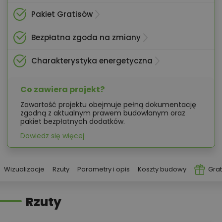
Pakiet Gratisów
Bezpłatna zgoda na zmiany
Charakterystyka energetyczna
Co zawiera projekt?
Zawartość projektu obejmuje pełną dokumentację
zgodną z aktualnym prawem budowlanym oraz
pakiet bezpłatnych dodatków.
Dowiedz się więcej
Wizualizacje
Rzuty
Parametry i opis
Koszty budowy
Grat
Rzuty