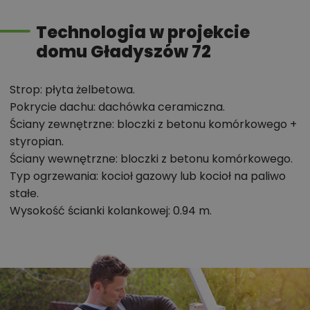
Technologia w projekcie
Zadzwoń
52 384 49 90
lub
NAPISZ
domu Gładyszów 72
Strop: płyta żelbetowa.
Pokrycie dachu: dachówka ceramiczna.
Ściany zewnętrzne: bloczki z betonu komórkowego +
styropian.
Ściany wewnętrzne: bloczki z betonu komórkowego.
Typ ogrzewania: kocioł gazowy lub kocioł na paliwo
stałe.
Wysokość ścianki kolankowej: 0.94 m.