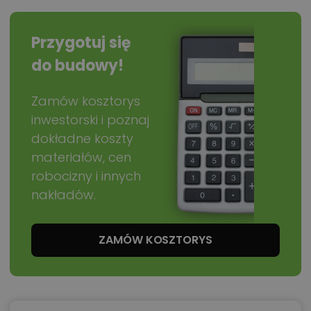
Przygotuj się
do budowy!
Zamów kosztorys
inwestorski i poznaj
dokładne koszty
materiałów, cen
robocizny i innych
nakładów.
ZAMÓW KOSZTORYS