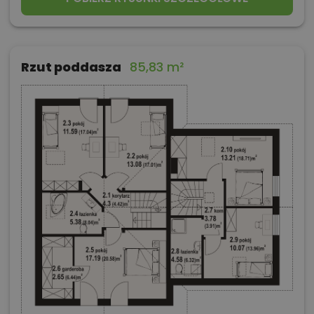
Rzut poddasza
85,83 m²