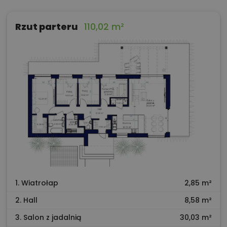
Rzut parteru
110,02 m²
1. Wiatrołap
2,85 m²
2. Hall
8,58 m²
3. Salon z jadalnią
30,03 m²