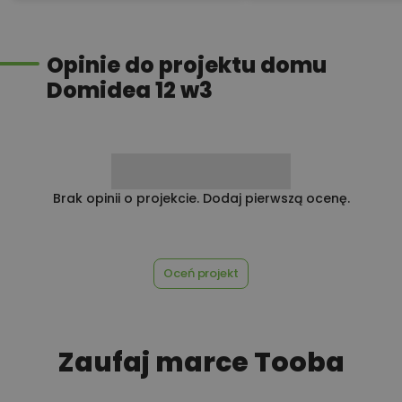
Przydomowa oczyszczalnia
450,00 zł
ścieków
Opinie do projektu domu
Domidea 12 w3
450,00 zł
Płyta styropianowa na wymiar
Rabat 10% na zakupy w
Brak opinii o projekcie. Dodaj pierwszą ocenę.
100,00 zł
Castorama
Oceń projekt
100,00 zł
Rabat 10% na zakupy w OBI
Zaufaj marce Tooba
450,00 zł
Rekuperacja