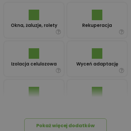
Okna, żaluzje, rolety
Rekuperacja
Izolacja celulozowa
Wyceń adaptację
Pakiet umów i
Dziennik Budowy
wniosków
Pokaż więcej dodatków