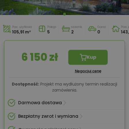
Pow. użytkowa
Pokoje
Łazienki
Garaż
Pow.
105,91 m²
5
2
0
143
6 150 zł
Kup
Negocjuj cenę
Dostępność:
Projekt ma wydłużony termin realizacji
zamówienia.
Darmowa dostawa
Bezpłatny zwrot i wymiana