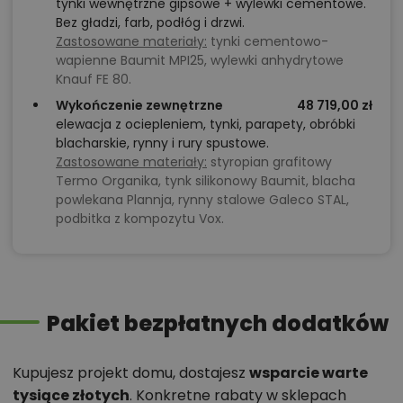
tynki wewnętrzne gipsowe + wylewki cementowe.
Bez gładzi, farb, podłóg i drzwi.
Zastosowane materiały:
tynki cementowo-
wapienne Baumit MPI25, wylewki anhydrytowe
Knauf FE 80.
Wykończenie zewnętrzne
48 719,00 zł
elewacja z ociepleniem, tynki, parapety, obróbki
blacharskie, rynny i rury spustowe.
Zastosowane materiały:
styropian grafitowy
Termo Organika, tynk silikonowy Baumit, blacha
powlekana Plannja, rynny stalowe Galeco STAL,
podbitka z kompozytu Vox.
Pakiet bezpłatnych dodatków
Kupujesz projekt domu, dostajesz
wsparcie warte
tysiące złotych
. Konkretne rabaty w sklepach