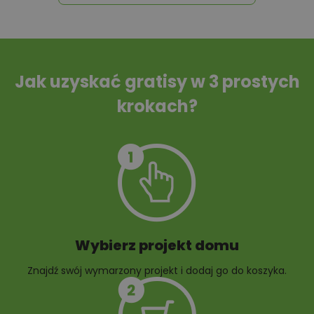
Tablica informacyjna
Przydomowa
oczyszczalnia
ścieków
Jak uzyskać gratisy w 3 prostych
krokach?
Szambo
10 projektów małej
architektury
ogrodowej
Wybierz projekt domu
Znajdź swój wymarzony projekt i dodaj go do koszyka.
10 projektów rabat
ogrodowych