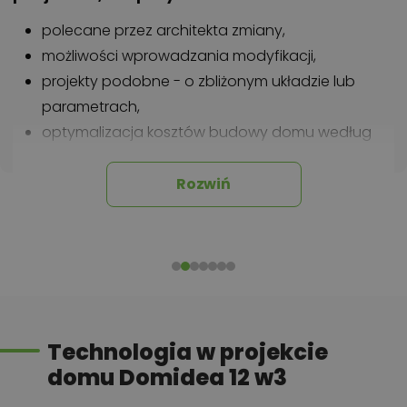
polecane przez architekta zmiany,
możliwości wprowadzania modyfikacji,
projekty podobne - o zbliżonym układzie lub
parametrach,
optymalizacja kosztów budowy domu według
tego projektu,
informacje szczegółowe - np. wymiary
Rozwiń
pomieszczeń, instalacje, materiały?
Zadzwoń
52 384 49 90
lub
NAPISZ
Technologia w projekcie
domu Domidea 12 w3