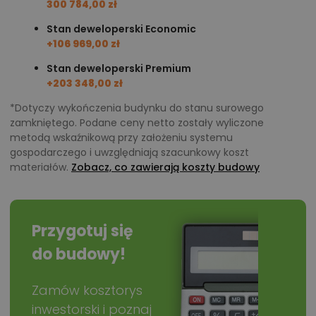
300 784,00 zł
Stan deweloperski Economic
+106 969,00 zł
Stan deweloperski Premium
+203 348,00 zł
*Dotyczy wykończenia budynku do stanu surowego
zamkniętego. Podane ceny netto zostały wyliczone
metodą wskaźnikową przy założeniu systemu
gospodarczego i uwzględniają szacunkowy koszt
materiałów.
Zobacz, co zawierają koszty budowy
Przygotuj się
do budowy!
Zamów kosztorys
inwestorski i poznaj