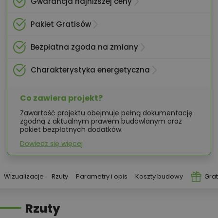
Gwarancja najniższej ceny
Pakiet Gratisów
Bezpłatna zgoda na zmiany
Charakterystyka energetyczna
Co zawiera projekt?
Zawartość projektu obejmuje pełną dokumentację
zgodną z aktualnym prawem budowlanym oraz
pakiet bezpłatnych dodatków.
Dowiedz się więcej
Wizualizacje
Rzuty
Parametry i opis
Koszty budowy
Grat
Rzuty