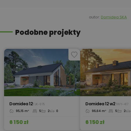
1 230,00 zł
Kosztorys
autor:
Domidea SKA
Podobne projekty
Kredyt hipoteczny z operatem za
800,00 zł
0 zł
450,00 zł
Okna, żaluzje, rolety
450,00 zł
Pakiet umów i wniosków
Domidea 12
Domidea 12 w2
TJK-975
TWY-417
95,15 m²
5
2
0
96,64 m²
5
2
450,00 zł
Pompa ciepła
6 150 zł
6 150 zł