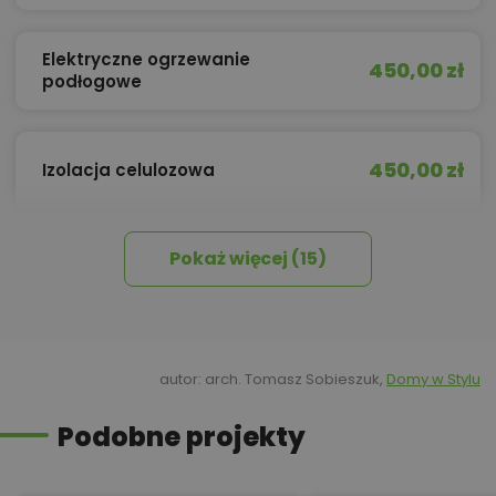
Elektryczne ogrzewanie
450,00 zł
podłogowe
450,00 zł
Izolacja celulozowa
Pokaż więcej (15)
Kredyt hipoteczny z operatem za
800,00 zł
0 zł
450,00 zł
Okna, żaluzje, rolety
autor: arch. Tomasz Sobieszuk,
Domy w Stylu
Podobne projekty
450,00 zł
Pakiet umów i wniosków