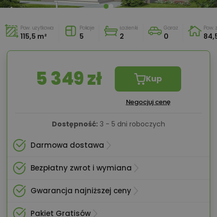
Pow. użytkowa
Pokoje
Łazienki
Garaż
Pow.
115,5 m²
5
2
0
84,
5 349 zł
Kup
Negocjuj cenę
Dostępność:
3 - 5 dni roboczych
Darmowa dostawa
Bezpłatny zwrot i wymiana
Gwarancja najniższej ceny
Pakiet Gratisów