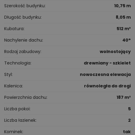
Szerokość budynku
10,75 m
Długość budynku
8,05 m
Kubatura
512 m³
Nachylenie dachu
40°
Rodzaj zabudowy
wolnostojący
Technologia
drewniany - szkielet
Styl
nowoczesna elewacja
Kalenica
równoległa do drogi
Powierzchnia dachu
187 m²
Liczba pokoi
5
Liczba łazienek
2
Kominek
tak