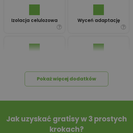
Izolacja celulozowa
Wyceń adaptację
Pakiet umów i
Dziennik Budowy
wniosków
Pokaż więcej dodatków
Tablica informacyjna
Przydomowa
oczyszczalnia
ścieków
Jak uzyskać gratisy w 3 prostych
krokach?