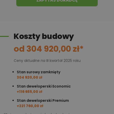
ZAPYTAJ DORADCĘ
optymalizacja kosztów budowy domu według
tego projektu,
informacje szczegółowe - np. wymiary
pomieszczeń, instalacje, materiały?
Koszty budowy
Zadzwoń
52 384 49 90
lub
NAPISZ
od 304 920,00 zł*
Ceny aktualne na III kwartał 2025 roku
Stan surowy zamknięty
304 920,00 zł
Stan deweloperski Economic
+116 655,00 zł
Stan deweloperski Premium
+221 760,00 zł