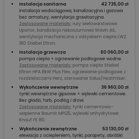
Instalacja sanitarna
42 735,00 zł
instalacja wodociągowa, kanalizacyjna i gazowa
bez armatury, wentylacja grawitacyjna.
Zastosowane materiały:
rury wielowarstwowe
Uponor, kanalizacja niskoszumowa Wavin AS,
wentylacja mechaniczna z odzyskiem ciepła LWZ
180 Stiebel Eltron.
Instalacja grzewcza
60 060,00 zł
pompa ciepła + ogrzewanie podłogowe wodne.
Zastosowane materiały:
pompa ciepła Stiebel
Eltron HPA 8kW Plus Flex, ogrzewanie podłogowe z
rozdzielaczami Herz, sterowanie Salus/Heatmiser.
Wykończenie wewnętrzne
36 960,00 zł
tynki wewnętrzne gipsowe + wylewki cementowe.
Bez gładzi, farb, podłóg i drzwi.
Zastosowane materiały:
tynki cementowo-
wapienne Baumit MPI25, wylewki anhydrytowe
Knauf FE 80.
Wykończenie zewnętrzne
53 130,00 zł
elewacja z ociepleniem, tynki, parapety, obróbki