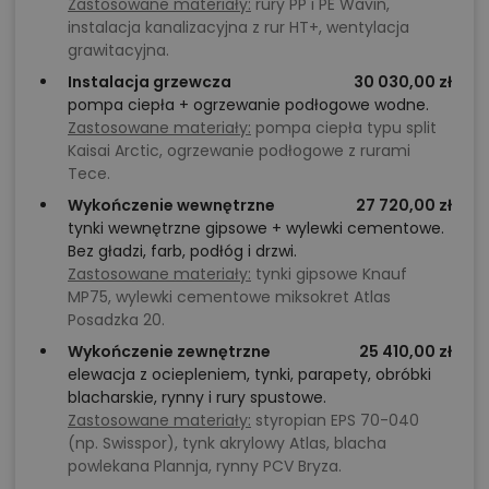
Zastosowane materiały:
rury PP i PE Wavin,
instalacja kanalizacyjna z rur HT+, wentylacja
grawitacyjna.
Instalacja grzewcza
30 030,00 zł
pompa ciepła + ogrzewanie podłogowe wodne.
Zastosowane materiały:
pompa ciepła typu split
Kaisai Arctic, ogrzewanie podłogowe z rurami
Tece.
Wykończenie wewnętrzne
27 720,00 zł
tynki wewnętrzne gipsowe + wylewki cementowe.
Bez gładzi, farb, podłóg i drzwi.
Zastosowane materiały:
tynki gipsowe Knauf
MP75, wylewki cementowe miksokret Atlas
Posadzka 20.
Wykończenie zewnętrzne
25 410,00 zł
elewacja z ociepleniem, tynki, parapety, obróbki
blacharskie, rynny i rury spustowe.
Zastosowane materiały:
styropian EPS 70-040
(np. Swisspor), tynk akrylowy Atlas, blacha
powlekana Plannja, rynny PCV Bryza.