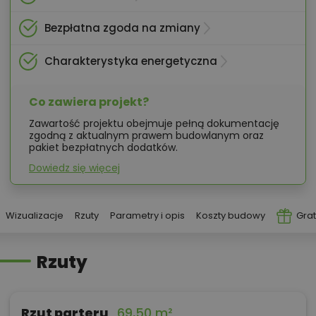
Bezpłatna zgoda na zmiany
Charakterystyka energetyczna
Co zawiera projekt?
Zawartość projektu obejmuje pełną dokumentację
zgodną z aktualnym prawem budowlanym oraz
pakiet bezpłatnych dodatków.
Dowiedz się więcej
Wizualizacje
Rzuty
Parametry i opis
Koszty budowy
Grat
Rzuty
Rzut parteru
69,50 m²