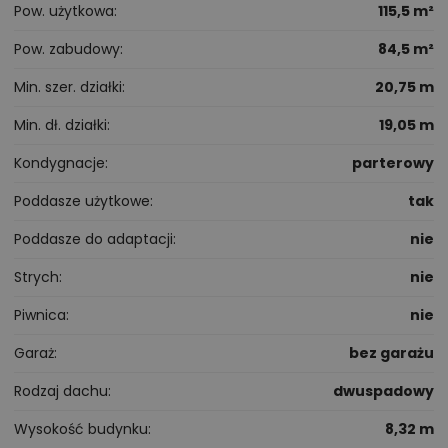
Pow. użytkowa
115,5 m²
Pow. zabudowy
84,5 m²
Min. szer. działki
20,75 m
Min. dł. działki
19,05 m
Kondygnacje
parterowy
Poddasze użytkowe
tak
Poddasze do adaptacji
nie
Strych
nie
Piwnica
nie
Garaż
bez garażu
Rodzaj dachu
dwuspadowy
Wysokość budynku
8,32 m