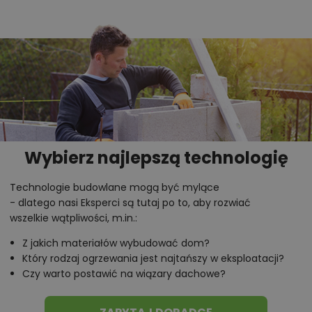
zawierającej stół. Otwarta kuchnia z wygodną
zabudową okaże się funkcjonalna zwłaszcza
podczas przyjęć rodzinnych czy wspólnego
przygotowywania posiłków. Przeszklone przesuwne
drzwi otwierają pokój dzienny na taras, który stanowi
letni salon na świeżym powietrzu. Na poddaszu domu
Anka (DR-ST) rozplanowano trzy obszerne, ustawne
sypialnie oraz łazienkę, w której można stworzyć
Wybierz najlepszą technologię
własne małe spa.
Technologie budowlane mogą być mylące
Chcesz uzyskać więcej informacji o tym
- dlatego nasi Eksperci są tutaj po to, aby rozwiać
projekcie, na przykład:
wszelkie wątpliwości, m.in.:
Z jakich materiałów wybudować dom?
polecane przez architekta zmiany,
Który rodzaj ogrzewania jest najtańszy w eksploatacji?
możliwości wprowadzania modyfikacji,
Czy warto postawić na wiązary dachowe?
projekty podobne - o zbliżonym układzie lub
parametrach,