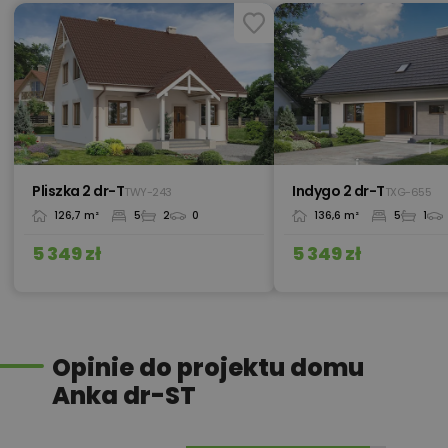
450,00 zł
Pompa ciepła
420,00 zł
Projekt altanki
Pliszka 2 dr-T
Indygo 2 dr-T
TWY-243
TXG-655
126,7 m²
5
2
0
136,6 m²
5
1
840,00 zł
Projekt garażu
5 349 zł
5 349 zł
Przydomowa oczyszczalnia
450,00 zł
ścieków
Opinie do projektu domu
Anka dr-ST
450,00 zł
Płyta styropianowa na wymiar