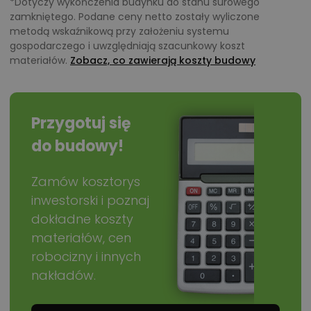
*Dotyczy wykończenia budynku do stanu surowego
zamkniętego. Podane ceny netto zostały wyliczone
metodą wskaźnikową przy założeniu systemu
gospodarczego i uwzględniają szacunkowy koszt
materiałów.
Zobacz, co zawierają koszty budowy
Przygotuj się
do budowy!
Zamów kosztorys
inwestorski i poznaj
dokładne koszty
materiałów, cen
robocizny i innych
nakładów.