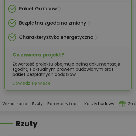
Pakiet Gratisów
Bezpłatna zgoda na zmiany
Charakterystyka energetyczna
Co zawiera projekt?
Zawartość projektu obejmuje pełną dokumentację
zgodną z aktualnym prawem budowlanym oraz
pakiet bezpłatnych dodatków.
Dowiedz się więcej
Wizualizacje
Rzuty
Parametry i opis
Koszty budowy
Grat
Rzuty