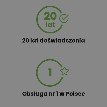
450,00 zł
Szambo
50,00 zł
Tablica informacyjna
20 lat doświadczenia
100,00 zł
Wyceń adaptację
Obsługa nr 1 w Polsce