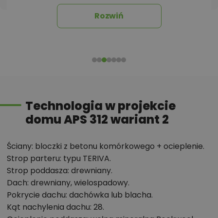
tego projektu,
informacje szczegółowe - np. wymiary
Rozwiń
pomieszczeń, instalacje, materiały?
Zadzwoń
52 384 49 90
lub
NAPISZ
Technologia w projekcie
domu APS 312 wariant 2
Ściany: bloczki z betonu komórkowego + ocieplenie.
Strop parteru: typu TERIVA.
Strop poddasza: drewniany.
Dach: drewniany, wielospadowy.
Pokrycie dachu: dachówka lub blacha.
Kąt nachylenia dachu: 28.