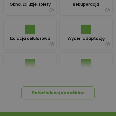
Okna, żaluzje, rolety
Rekuperacja
Izolacja celulozowa
Wyceń adaptację
Pakiet umów i
Dziennik Budowy
wniosków
Pokaż więcej dodatków
Tablica informacyjna
Przydomowa