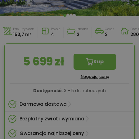
Pow. użytkowa
Pokoje
Łazienki
Garaż
Pow.
153,7 m²
4
2
2
280
5 699 zł
Kup
Negocjuj cenę
Dostępność:
3 - 5 dni roboczych
Darmowa dostawa
Bezpłatny zwrot i wymiana
Gwarancja najniższej ceny