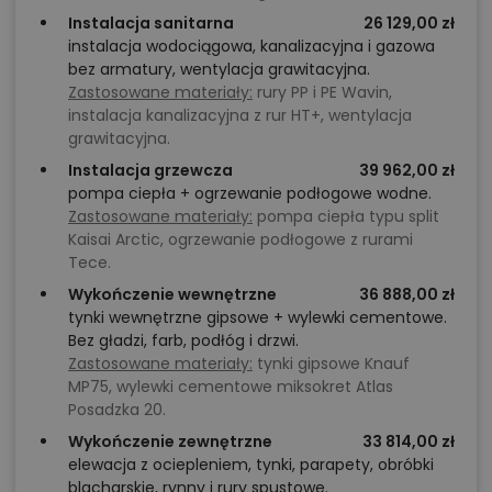
Instalacja sanitarna
26 129,00 zł
instalacja wodociągowa, kanalizacyjna i gazowa
bez armatury, wentylacja grawitacyjna.
Zastosowane materiały:
rury PP i PE Wavin,
instalacja kanalizacyjna z rur HT+, wentylacja
grawitacyjna.
Instalacja grzewcza
39 962,00 zł
pompa ciepła + ogrzewanie podłogowe wodne.
Zastosowane materiały:
pompa ciepła typu split
Kaisai Arctic, ogrzewanie podłogowe z rurami
Tece.
Wykończenie wewnętrzne
36 888,00 zł
tynki wewnętrzne gipsowe + wylewki cementowe.
Bez gładzi, farb, podłóg i drzwi.
Zastosowane materiały:
tynki gipsowe Knauf
MP75, wylewki cementowe miksokret Atlas
Posadzka 20.
Wykończenie zewnętrzne
33 814,00 zł
elewacja z ociepleniem, tynki, parapety, obróbki
blacharskie, rynny i rury spustowe.