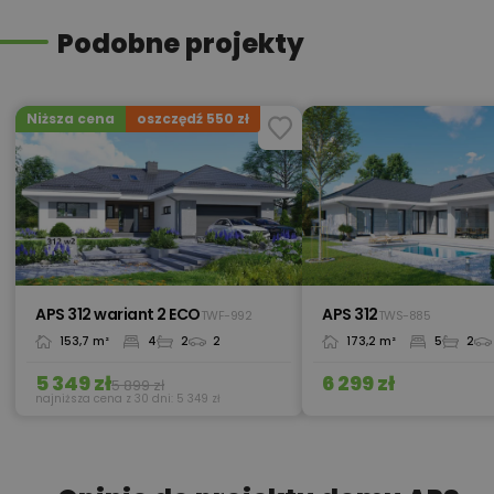
Podobne projekty
Kredyt hipoteczny z operatem za
800,00 zł
0 zł
Niższa cena
oszczędź 550 zł
450,00 zł
Okna, żaluzje, rolety
450,00 zł
Pakiet umów i wniosków
APS 312 wariant 2 ECO
APS 312
TWF-992
TWS-885
153,7 m²
4
2
2
173,2 m²
5
2
450,00 zł
Pompa ciepła
5 349 zł
6 299 zł
5 899 zł
najniższa cena z 30 dni: 5 349 zł
750,00 zł
Przedmiar robót