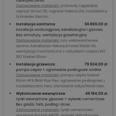
zabezpieczenia.
Zastosowane materiały:
przewody LappKabel,
osprzęt Simon 55, Legrand Valena Life, rozdzielnica
Schneider Electric.
Instalacja sanitarna
56 869,00 zł
instalacja wodociągowa, kanalizacyjna i gazowa
bez armatury, wentylacja grawitacyjna.
Zastosowane materiały:
rury wielowarstwowe
Uponor, kanalizacja niskoszumowa Wavin AS,
wentylacja mechaniczna z odzyskiem ciepła LWZ
180 Stiebel Eltron.
Instalacja grzewcza
79 924,00 zł
pompa ciepła + ogrzewanie podłogowe wodne.
Zastosowane materiały:
pompa ciepła Stiebel
Eltron HPA 8kW Plus Flex, ogrzewanie podłogowe z
rozdzielaczami Herz, sterowanie Salus/Heatmiser.
Wykończenie wewnętrzne
49 184,00 zł
tynki wewnętrzne gipsowe + wylewki cementowe.
Bez gładzi, farb, podłóg i drzwi.
Zastosowane materiały:
tynki cementowo-
wapienne Baumit MPI25, wylewki anhydrytowe