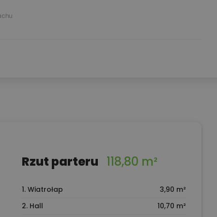
achu
Rzut parteru
118,80 m²
1. Wiatrołap
3,90 m²
2. Hall
10,70 m²