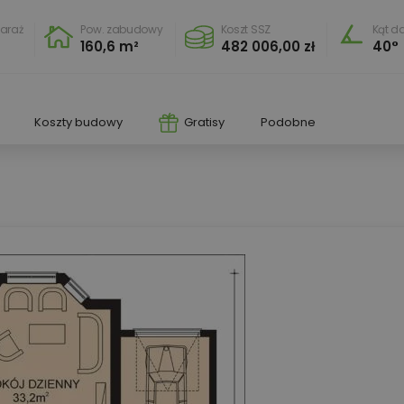
araż
Pow. zabudowy
Koszt SSZ
Kąt d
160,6 m²
482 006,00 zł
40°
Koszty budowy
Gratisy
Podobne