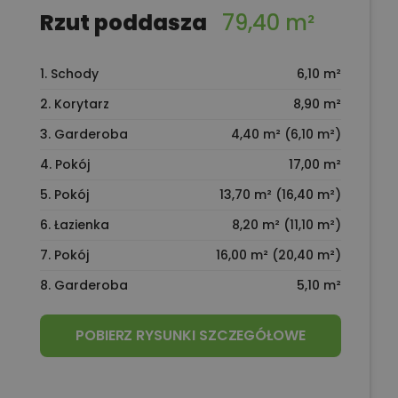
Rzut poddasza
79,40 m²
1. Schody
6,10 m²
2. Korytarz
8,90 m²
3. Garderoba
4,40 m² (6,10 m²)
4. Pokój
17,00 m²
5. Pokój
13,70 m² (16,40 m²)
6. Łazienka
8,20 m² (11,10 m²)
7. Pokój
16,00 m² (20,40 m²)
8. Garderoba
5,10 m²
POBIERZ RYSUNKI SZCZEGÓŁOWE