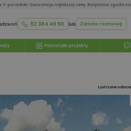
a
E-poradniki
Gwarancja najniższej ceny
Bezpłatna zgoda na
52 384 49 90
Zamów rozmowę
adzwoń
lub
raży
Pozostałe projekty
Lustrzane odbici