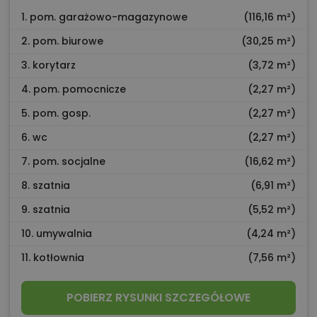
1. pom. garażowo-magazynowe
(116,16 m²)
2. pom. biurowe
(30,25 m²)
3. korytarz
(3,72 m²)
4. pom. pomocnicze
(2,27 m²)
5. pom. gosp.
(2,27 m²)
6. wc
(2,27 m²)
7. pom. socjalne
(16,62 m²)
8. szatnia
(6,91 m²)
9. szatnia
(5,52 m²)
10. umywalnia
(4,24 m²)
11. kotłownia
(7,56 m²)
POBIERZ RYSUNKI SZCZEGÓŁOWE