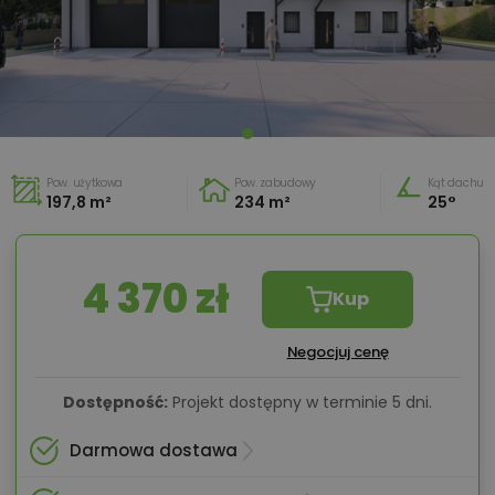
Pow. użytkowa
Pow. zabudowy
Kąt dachu
197,8 m²
234 m²
25°
4 370 zł
Kup
Negocjuj cenę
Dostępność:
Projekt dostępny w terminie 5 dni.
Darmowa dostawa