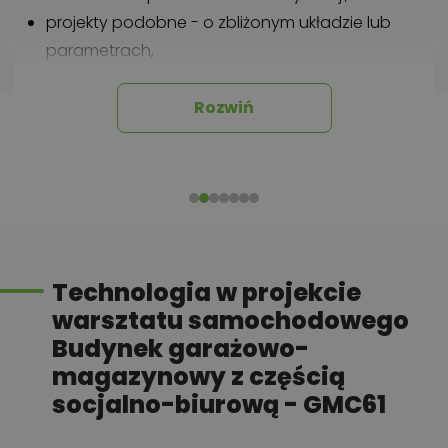
projekty podobne - o zbliżonym układzie lub
parametrach,
optymalizacja kosztów budowy domu według
tego projektu,
Rozwiń
informacje szczegółowe - np. wymiary
pomieszczeń, instalacje, materiały?
Zadzwoń
52 384 49 90
lub
NAPISZ
Technologia w projekcie
warsztatu samochodowego
Budynek garażowo-
magazynowy z częścią
socjalno-biurową - GMC61