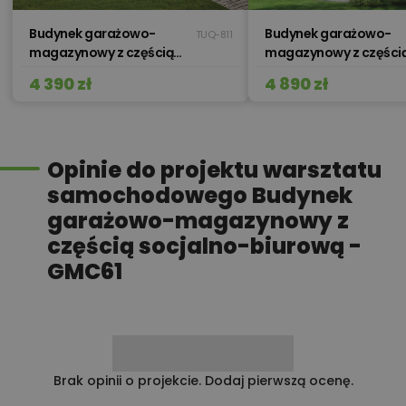
Budynek garażowo-
Budynek garażowo-
TUQ-811
magazynowy z częścią
magazynowy z części
mieszkalną i biurową -
socjalną - GM08
4 390 zł
4 890 zł
GMC57
Opinie do projektu warsztatu
samochodowego Budynek
garażowo-magazynowy z
częścią socjalno-biurową -
GMC61
Brak opinii o projekcie. Dodaj pierwszą ocenę.