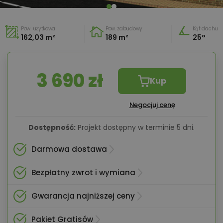
Pow. użytkowa
Pow. zabudowy
Kąt dachu
162,03 m²
189 m²
25°
3 690 zł
Kup
Negocjuj cenę
Dostępność:
Projekt dostępny w terminie 5 dni.
Darmowa dostawa
Bezpłatny zwrot i wymiana
Gwarancja najniższej ceny
Pakiet Gratisów