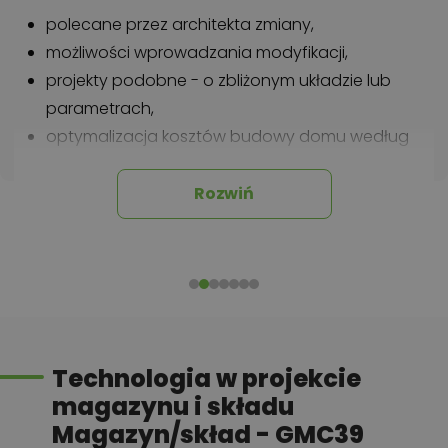
polecane przez architekta zmiany,
możliwości wprowadzania modyfikacji,
projekty podobne - o zbliżonym układzie lub
parametrach,
optymalizacja kosztów budowy domu według
tego projektu,
informacje szczegółowe - np. wymiary
Rozwiń
pomieszczeń, instalacje, materiały?
Zadzwoń
52 384 49 90
lub
NAPISZ
Technologia w projekcie
magazynu i składu
Magazyn/skład - GMC39