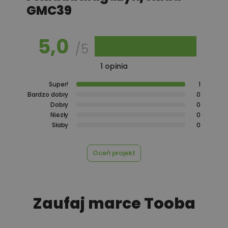
GMC39
5,0
/5
1 opinia
Super!
1
Bardzo dobry
0
Dobry
0
Niezły
0
Słaby
0
Oceń projekt
Zaufaj marce Tooba