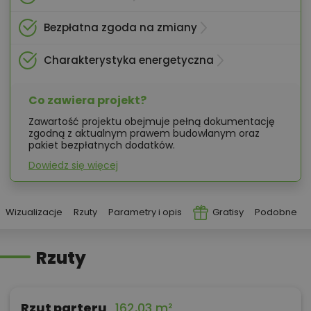
Bezpłatna zgoda na zmiany
Charakterystyka energetyczna
Co zawiera projekt?
Zawartość projektu obejmuje pełną dokumentację
zgodną z aktualnym prawem budowlanym oraz
pakiet bezpłatnych dodatków.
Dowiedz się więcej
Wizualizacje
Rzuty
Parametry i opis
Gratisy
Podobne
Rzuty
Rzut parteru
162,03 m²