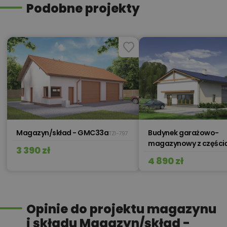
Podobne projekty
Magazyn/skład - GMC33a
Budynek garażowo-
TZI-797
magazynowy z części
3 390 zł
socjalną - GM08
4 890 zł
Opinie do projektu magazynu
i składu Magazyn/skład -