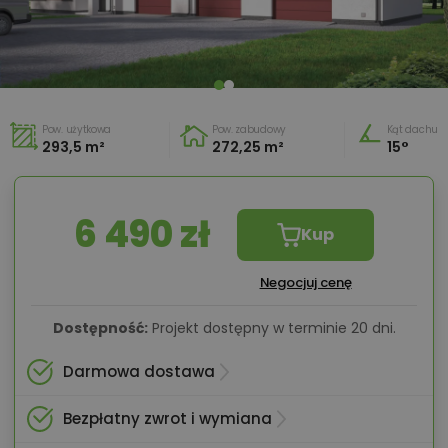
Pow. użytkowa
Pow. zabudowy
Kąt dachu
293,5 m²
272,25 m²
15°
6 490 zł
Kup
Negocjuj cenę
Dostępność:
Projekt dostępny w terminie 20 dni.
Darmowa dostawa
Bezpłatny zwrot i wymiana