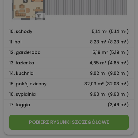
10. schody
5,14 m² (5,14 m²)
11. hol
8,23 m² (8,23 m²)
12. garderoba
5,19 m² (5,19 m²)
13. łazienka
4,65 m² (4,65 m²)
14. kuchnia
9,02 m² (9,02 m²)
15. pokój dzienny
32,03 m² (32,03 m²)
16. sypialnia
9,60 m² (9,60 m²)
17. loggia
(2,46 m²)
POBIERZ RYSUNKI SZCZEGÓŁOWE