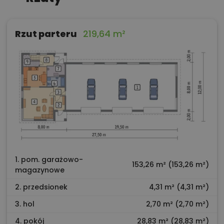
Rzut parteru
219,64 m²
1. pom. garażowo-
153,26 m² (153,26 m²)
magazynowe
2. przedsionek
4,31 m² (4,31 m²)
3. hol
2,70 m² (2,70 m²)
4. pokój
28,83 m² (28,83 m²)