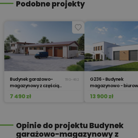
Podobne projekty
Budynek garażowo-
G236 - Budynek
TRG-462
magazynowy z częścią
magazynowo - biurow
mieszkalną - GMC44a
7 490 zł
13 900 zł
Opinie do projektu Budynek
garażowo-magazynowy z