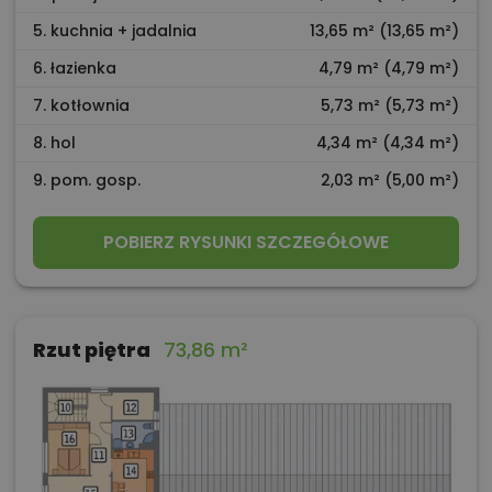
5. kuchnia + jadalnia
13,65 m² (13,65 m²)
6. łazienka
4,79 m² (4,79 m²)
7. kotłownia
5,73 m² (5,73 m²)
8. hol
4,34 m² (4,34 m²)
9. pom. gosp.
2,03 m² (5,00 m²)
POBIERZ RYSUNKI SZCZEGÓŁOWE
Rzut piętra
73,86 m²