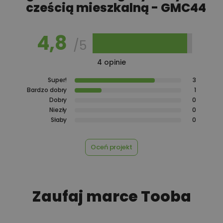
cześcią mieszkalną - GMC44
4,8
/5
4 opinie
Super!
3
Bardzo dobry
1
Dobry
0
Niezły
0
Słaby
0
Oceń projekt
Zaufaj marce Tooba