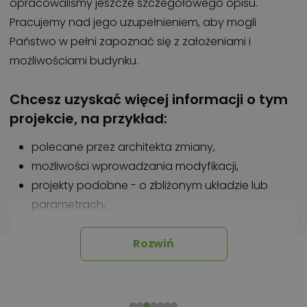
opracowaliśmy jeszcze szczegółowego opisu.
Pracujemy nad jego uzupełnieniem, aby mogli
Państwo w pełni zapoznać się z założeniami i
możliwościami budynku.
Chcesz uzyskać więcej informacji o tym
projekcie, na przykład:
polecane przez architekta zmiany,
możliwości wprowadzania modyfikacji,
projekty podobne - o zbliżonym układzie lub
parametrach,
optymalizacja kosztów budowy domu według
tego projektu,
Rozwiń
informacje szczegółowe - np. wymiary
pomieszczeń, instalacje, materiały?