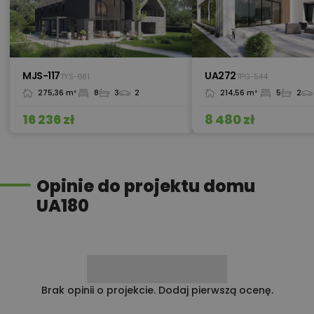
MJS-117
UA272
TYS-681
TPG-544
275,36 m²
8
3
2
214,56 m²
5
2
16 236 zł
8 480 zł
Opinie do projektu domu
UA180
Brak opinii o projekcie. Dodaj pierwszą ocenę.