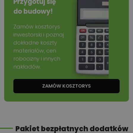
Przygotuj się
do budowy!
Zamów kosztorys
inwestorski i poznaj
dokładne koszty
materiałów, cen
robocizny i innych
nakładów.
ZAMÓW KOSZTORYS
Pakiet bezpłatnych dodatków