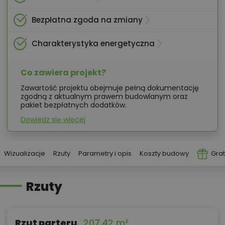
Bezpłatna zgoda na zmiany
Charakterystyka energetyczna
Co zawiera projekt?
Zawartość projektu obejmuje pełną dokumentację
zgodną z aktualnym prawem budowlanym oraz
pakiet bezpłatnych dodatków.
Dowiedz się więcej
Wizualizacje
Rzuty
Parametry i opis
Koszty budowy
Grat
Rzuty
Rzut parteru
207,42 m²