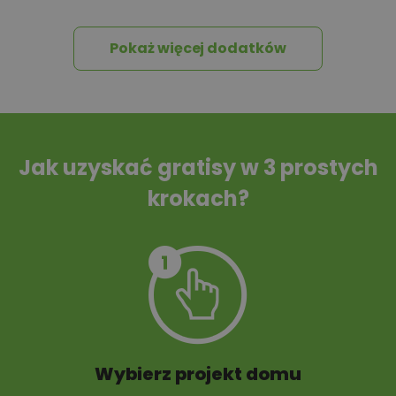
Pokaż więcej dodatków
Tablica informacyjna
Przydomowa
oczyszczalnia
ścieków
Jak uzyskać gratisy w 3 prostych
krokach?
Szambo
10 projektów małej
architektury
ogrodowej
Wybierz projekt domu