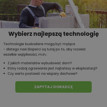
projekty podobne - o zbliżonym układzie lub
parametrach,
optymalizacja kosztów budowy domu według
tego projektu,
informacje szczegółowe - np. wymiary
Wybierz najlepszą technologię
pomieszczeń, instalacje, materiały?
Technologie budowlane mogą być mylące
- dlatego nasi Eksperci są tutaj po to, aby rozwiać
Zadzwoń
52 384 49 90
lub
NAPISZ
wszelkie wątpliwości, m.in.:
Z jakich materiałów wybudować dom?
Który rodzaj ogrzewania jest najtańszy w eksploatacji?
Czy warto postawić na wiązary dachowe?
ZAPYTAJ DORADCĘ