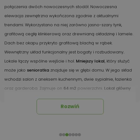
połączenia dwóch nowoczesnych stodół. Nowoczesna
elewacja zewnętrzna wykończona zgodnie z aktualnymi
trendami. Wykorzystano na niej zarówno jasno-szary tynk,
grafitową cegłę klinkierową oraz drewnianą okładzinę i lamele.
Dach bez okapu przykryto grafitową blachą w rąbek.
Wewnętrzny układ funkcjonalny jest bogaty i rozbudowany
.
Lokale łączy wspólne wejście i hol.
Mniejszy lokal
, który służyć
może jako
senioratka
znajduje się w głębi domu. W jego skład
wchodzi salon z aneksem kuchennym, dwie sypialnie, łazienka
oraz garderoba. Zajmuje on
64 m2
powierzchni.
Lokal główny
zajmuje lewą część parteru oraz poddasze. Na parterze
Rozwiń
zaplanowano jasną, przestronną i komfortową strefę dzienną, a
w niej salon w wyjściem na taras oraz jadalnia, która pomieści
nawet bardzo duży stół. Otwarte pomieszczenie kuchni będzie
wygodne w użytkowaniu, dzięki zaplanowaniu wyspy kuchennej