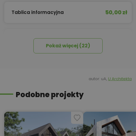
50,00 zł
Tablica informacyjna
100,00 zł
Wyceń adaptację
Pokaż więcej (22)
autor: uA,
U Architekta
Podobne projekty