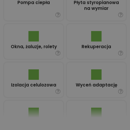
Pompa ciepła
Płyta styropianowa
na wymiar
Okna, żaluzje, rolety
Rekuperacja
Izolacja celulozowa
Wyceń adaptację
Pakiet umów i
Dziennik Budowy
wniosków