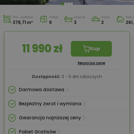
Pow. użytkowa
Pokoje
Łazienki
Garaż
Pow.
378,71 m²
9
3
2
261
11 990 zł
Kup
Negocjuj cenę
Dostępność:
3 - 5 dni roboczych
Darmowa dostawa
Bezpłatny zwrot i wymiana
Gwarancja najniższej ceny
Pakiet Gratisów