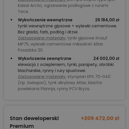
Kaisai Arctic, ogrzewanie podłogowe z rurami
Tece.
Wykończenie wewnętrzne
26 184,00 zł
tynki wewnętrzne gipsowe + wylewki cementowe.
Bez gładzi, farb, podłóg i drzwi.
Zastosowane materiały:
tynki gipsowe Knauf
MP75, wylewki cementowe miksokret Atlas
Posadzka 20.
Wykończenie zewnętrzne
24 002,00 zł
elewacja z ociepleniem, tynki, parapety, obróbki
blacharskie, rynny i rury spustowe.
Zastosowane materiały:
styropian EPS 70-040
(np. Swisspor), tynk akrylowy Atlas, blacha
powlekana Plannja, rynny PCV Bryza.
Stan deweloperski
+209 472,00 zł
Premium