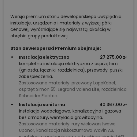
Wersja premium stanu deweloperskiego uwzględnia
instalacje, urządzenia i materiały z wyższej półki
cenowej, wyróżniające się najwyższą jakością w
obrębie grupy produktowej.
Stan deweloperski Premium obejmuje:
Instalacja elektryczna
27 275,00 zł
kompletna instalacja elektryczna z osprzętem
(gniazda, łączniki, rozdzielnica), przewody, puszki,
zabezpieczenia.
Zastosowane materiały:
przewody LappKabel,
osprzęt Simon 55, Legrand Valena Life, rozdzielnica
Schneider Electric.
Instalacja sanitarna
40 367,00 zł
instalacja wodociągowa, kanalizacyjna i gazowa
bez armatury, wentylacja grawitacyjna.
Zastosowane materiały:
rury wielowarstwowe
Uponor, kanalizacja niskoszumowa Wavin AS,
wentylacja mechaniczna z odzyskiem ciepła LWZ