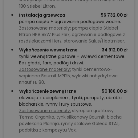
180 Stiebel Eltron.
Instalacja grzewcza
56 732,00 zł
pompa ciepła + ogrzewanie podłogowe wodne.
Zastosowane materiały:
pompa ciepła Stiebel
Eltron HPA 8kW Plus Flex, ogrzewanie podłogowe z
rozdzielaczami Herz, sterowanie Salus/Heatmiser.
Wykończenie wewnętrzne
34 912,00 zł
tynki wewnętrzne gipsowe + wylewki cementowe.
Bez gładzi, farb, podłóg i drzwi.
Zastosowane materiały:
tynki cementowo-
wapienne Baumit MPI25, wylewki anhydrytowe
Knauf FE 80.
Wykończenie zewnętrzne
50 186,00 zł
elewacja z ociepleniem, tynki, parapety, obróbki
blacharskie, rynny i rury spustowe.
Zastosowane materiały:
styropian grafitowy
Termo Organika, tynk silikonowy Baumit, blacha
powlekana Plannja, rynny stalowe Galeco STAL,
podbitka z kompozytu Vox.