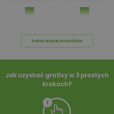
Pakiet umów i
Dziennik Budowy
wniosków
Pokaż więcej dodatków
Tablica informacyjna
Przydomowa
oczyszczalnia
ścieków
Jak uzyskać gratisy w 3 prostych
krokach?
Szambo
10 projektów małej
architektury
ogrodowej