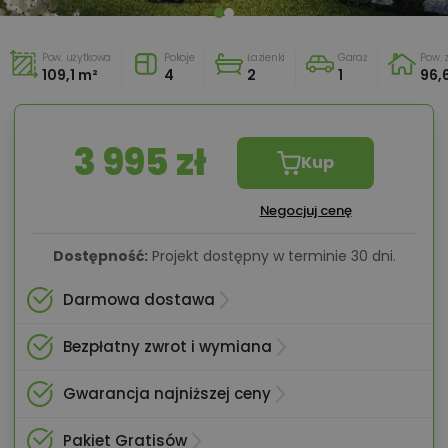
Pow. użytkowa
Pokoje
Łazienki
Garaż
Pow.
109,1 m²
4
2
1
96,
3 995 zł
Kup
Negocjuj cenę
Dostępność:
Projekt dostępny w terminie 30 dni.
Darmowa dostawa
Bezpłatny zwrot i wymiana
Gwarancja najniższej ceny
Pakiet Gratisów