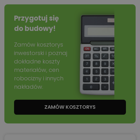
Przygotuj się
do budowy!
Zamów kosztorys
inwestorski i poznaj
dokładne koszty
materiałów, cen
robocizny i innych
nakładów.
ZAMÓW KOSZTORYS