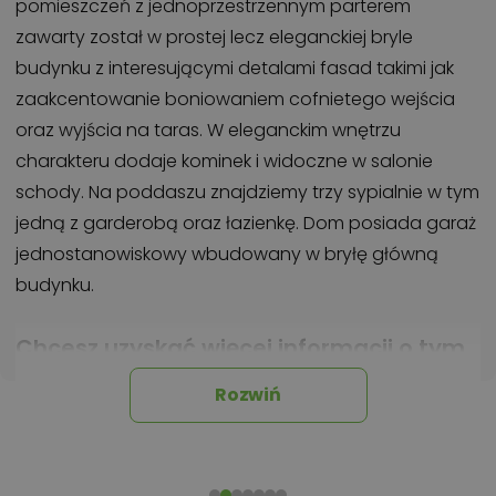
pomieszczeń z jednoprzestrzennym parterem
zawarty został w prostej lecz eleganckiej bryle
budynku z interesującymi detalami fasad takimi jak
zaakcentowanie boniowaniem cofnietego wejścia
oraz wyjścia na taras. W eleganckim wnętrzu
charakteru dodaje kominek i widoczne w salonie
schody. Na poddaszu znajdziemy trzy sypialnie w tym
jedną z garderobą oraz łazienkę. Dom posiada garaż
jednostanowiskowy wbudowany w bryłę główną
budynku.
Chcesz uzyskać więcej informacji o tym
projekcie, na przykład:
Rozwiń
polecane przez architekta zmiany,
możliwości wprowadzania modyfikacji,
projekty podobne - o zbliżonym układzie lub