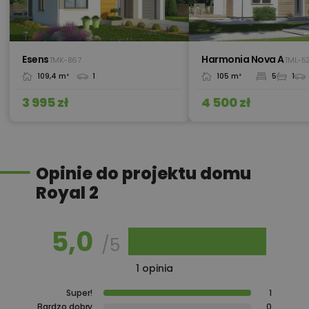
450,00 zł
Pakiet umów i wniosków
Esens
Harmonia Nova A
TMK-867
TML-5
109,4 m²
1
105 m²
5
1
450,00 zł
Pompa ciepła
3 995 zł
4 500 zł
Przydomowa oczyszczalnia
450,00 zł
ścieków
Opinie do projektu domu
Royal 2
450,00 zł
Płyta styropianowa na wymiar
5,0
/5
1 opinia
Rabat 10% na zakupy w
100,00 zł
Castorama
Super!
1
Bardzo dobry
0