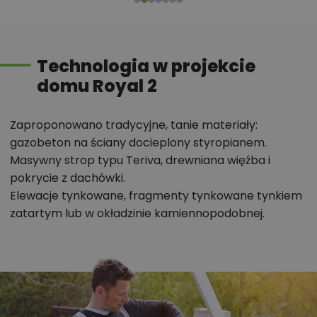
parametrach,
optymalizacja kosztów budowy domu według
tego projektu,
Technologia w projekcie
informacje szczegółowe - np. wymiary
domu Royal 2
pomieszczeń, instalacje, materiały?
Zaproponowano tradycyjne, tanie materiały:
Zadzwoń
gazobeton na ściany docieplony styropianem.
52 384 49 90
lub
NAPISZ
Masywny strop typu Teriva, drewniana więźba i
pokrycie z dachówki.
Elewacje tynkowane, fragmenty tynkowane tynkiem
zatartym lub w okładzinie kamiennopodobnej.