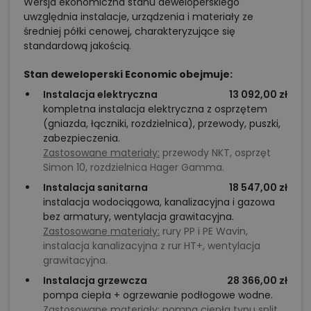
Wersja ekonomiczna stanu deweloperskiego
uwzględnia instalacje, urządzenia i materiały ze
średniej półki cenowej, charakteryzujące się
standardową jakością.
Stan deweloperski Economic obejmuje:
Instalacja elektryczna
13 092,00 zł
kompletna instalacja elektryczna z osprzętem
(gniazda, łączniki, rozdzielnica), przewody, puszki,
zabezpieczenia.
Zastosowane materiały:
przewody NKT, osprzęt
Simon 10, rozdzielnica Hager Gamma.
Instalacja sanitarna
18 547,00 zł
instalacja wodociągowa, kanalizacyjna i gazowa
bez armatury, wentylacja grawitacyjna.
Zastosowane materiały:
rury PP i PE Wavin,
instalacja kanalizacyjna z rur HT+, wentylacja
grawitacyjna.
Instalacja grzewcza
28 366,00 zł
pompa ciepła + ogrzewanie podłogowe wodne.
Zastosowane materiały:
pompa ciepła typu split