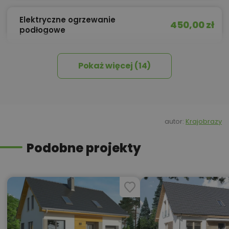
Elektryczne ogrzewanie
450,00 zł
podłogowe
Pokaż więcej (14)
450,00 zł
Izolacja celulozowa
950,00 zł
Kosztorys stanu deweloperskiego
autor:
Krajobrazy
Podobne projekty
Kredyt hipoteczny z operatem za
800,00 zł
0 zł
450,00 zł
Okna, żaluzje, rolety