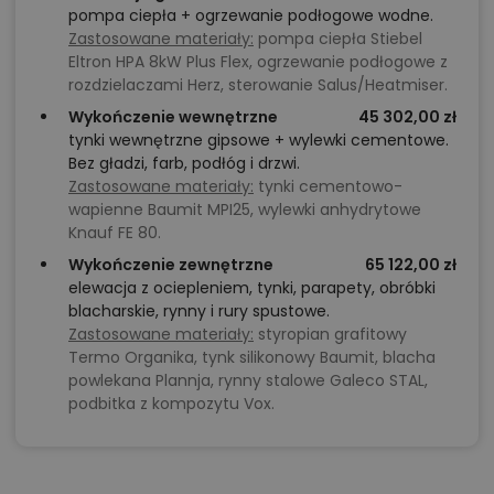
pompa ciepła + ogrzewanie podłogowe wodne.
Zastosowane materiały:
pompa ciepła Stiebel
Eltron HPA 8kW Plus Flex, ogrzewanie podłogowe z
rozdzielaczami Herz, sterowanie Salus/Heatmiser.
Wykończenie wewnętrzne
45 302,00 zł
tynki wewnętrzne gipsowe + wylewki cementowe.
Bez gładzi, farb, podłóg i drzwi.
Zastosowane materiały:
tynki cementowo-
wapienne Baumit MPI25, wylewki anhydrytowe
Knauf FE 80.
Wykończenie zewnętrzne
65 122,00 zł
elewacja z ociepleniem, tynki, parapety, obróbki
blacharskie, rynny i rury spustowe.
Zastosowane materiały:
styropian grafitowy
Termo Organika, tynk silikonowy Baumit, blacha
powlekana Plannja, rynny stalowe Galeco STAL,
podbitka z kompozytu Vox.