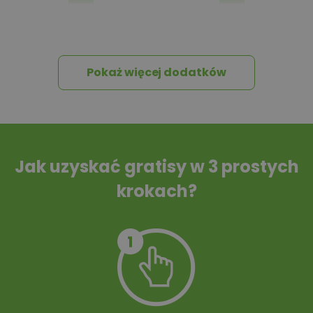
Pakiet umów i
Dziennik Budowy
wniosków
Pokaż więcej dodatków
Tablica informacyjna
Przydomowa
oczyszczalnia
ścieków
Jak uzyskać gratisy w 3 prostych
krokach?
Szambo
10 projektów małej
architektury
ogrodowej