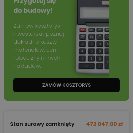
Przygotuj się
do budowy!
Zamów kosztorys
inwestorski i poznaj
dokładne koszty
materiałów, cen
robocizny i innych
nakładów.
ZAMÓW KOSZTORYS
Stan surowy zamknięty
472 047,00 zł