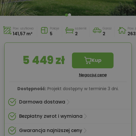
Pow. użytkowa
Pokoje
Łazienki
Garaż
Pow.
141,57 m²
5
2
2
263
5 449 zł
Kup
Negocjuj cenę
Dostępność:
Projekt dostępny w terminie 3 dni.
Darmowa dostawa
Bezpłatny zwrot i wymiana
Gwarancja najniższej ceny