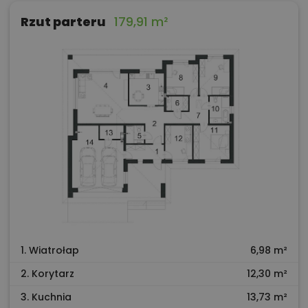
Rzut parteru
179,91 m²
1. Wiatrołap
6,98 m²
2. Korytarz
12,30 m²
3. Kuchnia
13,73 m²