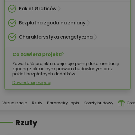
Pakiet Gratisów
Bezpłatna zgoda na zmiany
Charakterystyka energetyczna
Co zawiera projekt?
Zawartość projektu obejmuje pełną dokumentację
zgodną z aktualnym prawem budowlanym oraz
pakiet bezpłatnych dodatków.
Dowiedz się więcej
Wizualizacje
Rzuty
Parametry i opis
Koszty budowy
Grat
Rzuty