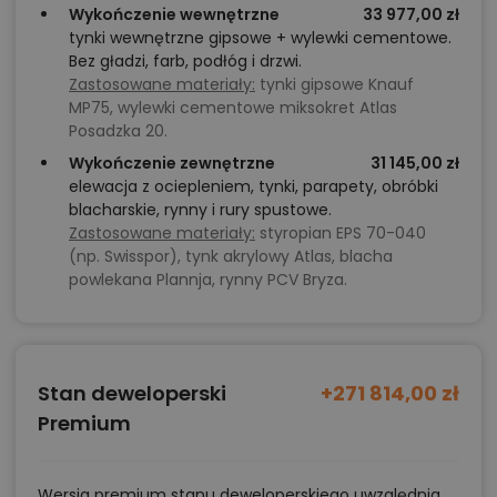
Wykończenie wewnętrzne
33 977,00 zł
tynki wewnętrzne gipsowe + wylewki cementowe.
Bez gładzi, farb, podłóg i drzwi.
Zastosowane materiały:
tynki gipsowe Knauf
MP75, wylewki cementowe miksokret Atlas
Posadzka 20.
Wykończenie zewnętrzne
31 145,00 zł
elewacja z ociepleniem, tynki, parapety, obróbki
blacharskie, rynny i rury spustowe.
Zastosowane materiały:
styropian EPS 70-040
(np. Swisspor), tynk akrylowy Atlas, blacha
powlekana Plannja, rynny PCV Bryza.
Stan deweloperski
+271 814,00 zł
Premium
Wersja premium stanu deweloperskiego uwzględnia