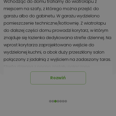
Wchodząc do domu trafiamy do wiatrołapu z
miejscem na szafy, z którego można przejść do
garażu albo do gabinetu. W garażu wydzielono
pomieszczenie techniczne/kotłownię. Z wiatrołapu
do dalszej części domu prowadzi korytarz, w którym
znajduje się łazienka dedykowana strefie dziennej. Na
wprost korytarza zaprojektowano wejście do
wydzielonej kuchni, a obok duży przeszklony salon
połączony z jadalnią z wyjściem na zadaszony taras.
Strefa dzienna z nocną zostały połączone
korytarzem. W strefie nocnej znajdują się trzy pokoje:
Rozwiń
dwa pokoje są rozmieszczone od strony ogrodu, a
od strony frontu domu zlokalizowano sypialnię obok
gabinetu, który może pełnić funkcję pokoju dla gości.
W tej strefie zaprojektowano pomieszczenie
gospodarcze oraz oddzielną wygodna łazienka z