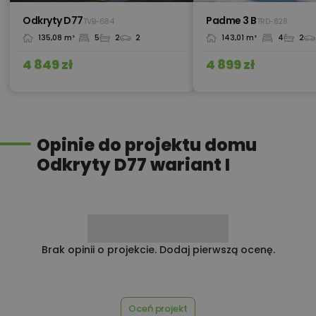
0 zł
Odkryty D77
Padme 3 B
TVB-684
TRD-828
135,08 m²
5
2
2
143,01 m²
4
2
620,00 zł
Ogrzewanie podłogowe
4 849 zł
4 899 zł
450,00 zł
Okna, żaluzje, rolety
Opinie do projektu domu
Odkryty D77 wariant I
450,00 zł
Pakiet umów i wniosków
450,00 zł
Pompa ciepła
Brak opinii o projekcie. Dodaj pierwszą ocenę.
Przydomowa oczyszczalnia
Oceń projekt
450,00 zł