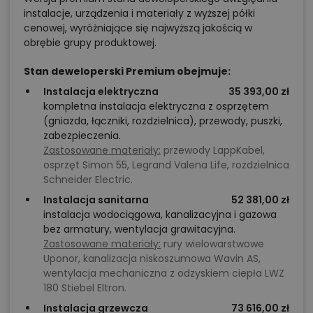
instalacje, urządzenia i materiały z wyższej półki
cenowej, wyróżniające się najwyższą jakością w
obrębie grupy produktowej.
Stan deweloperski Premium obejmuje:
Instalacja elektryczna
35 393,00 zł
kompletna instalacja elektryczna z osprzętem
(gniazda, łączniki, rozdzielnica), przewody, puszki,
zabezpieczenia.
Zastosowane materiały:
przewody LappKabel,
osprzęt Simon 55, Legrand Valena Life, rozdzielnica
Schneider Electric.
Instalacja sanitarna
52 381,00 zł
instalacja wodociągowa, kanalizacyjna i gazowa
bez armatury, wentylacja grawitacyjna.
Zastosowane materiały:
rury wielowarstwowe
Uponor, kanalizacja niskoszumowa Wavin AS,
wentylacja mechaniczna z odzyskiem ciepła LWZ
180 Stiebel Eltron.
Instalacja grzewcza
73 616,00 zł