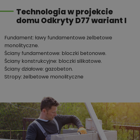
miejscem na prysznic oraz wannę. Dom
Technologia w projekcie
charakteryzuje się zwartą, elegancką bryłą z
domu Odkryty D77 wariant I
umiejętnie połączonymi kolorami elewacji – bielą i
szarościami.
Fundament: ławy fundamentowe żelbetowe
Chcesz uzyskać więcej informacji o tym
monolityczne.
Ściany fundamentowe: bloczki betonowe.
projekcie, na przykład:
Ściany konstrukcyjne: bloczki silikatowe.
polecane przez architekta zmiany,
Ściany działowe: gazobeton.
możliwości wprowadzania modyfikacji,
Stropy: żelbetowe monolityczne
projekty podobne - o zbliżonym układzie lub
parametrach,
optymalizacja kosztów budowy domu według
tego projektu,
informacje szczegółowe - np. wymiary
pomieszczeń, instalacje, materiały?