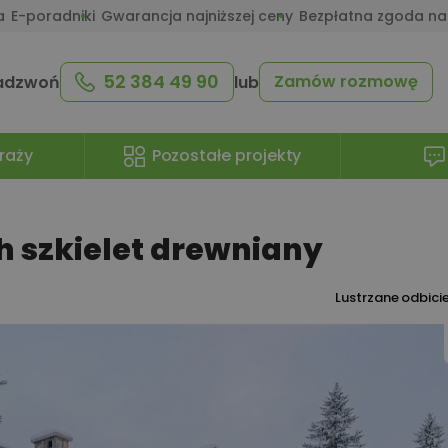
a
E-poradniki
Gwarancja najniższej ceny
Bezpłatna zgoda na
52 384 49 90
Zamów rozmowę
adzwoń
lub
raży
Pozostałe projekty
 szkielet drewniany
Lustrzane odbici