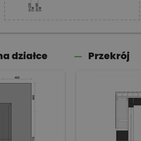
a działce
Przekrój