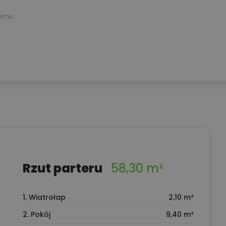
achu
Rzut parteru
58,30 m²
1. Wiatrołap
2,10 m²
2. Pokój
9,40 m²