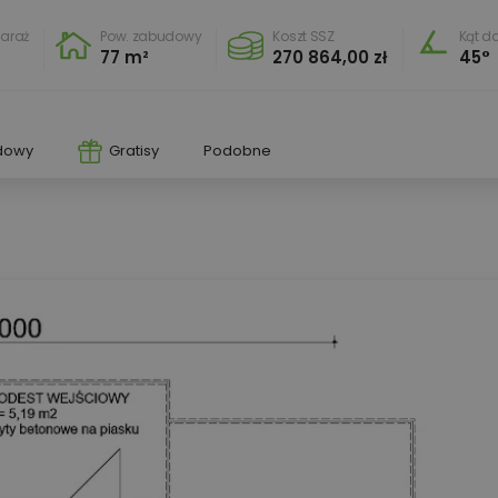
araż
Pow. zabudowy
Koszt SSZ
Kąt d
0
77 m²
270 864,00 zł
45°
dowy
Gratisy
Podobne