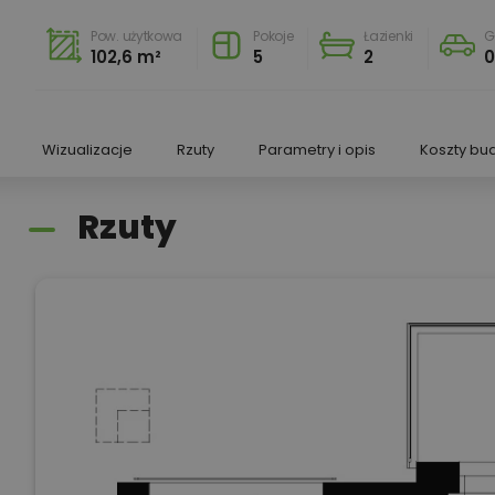
Pow. użytkowa
Pokoje
Łazienki
G
102,6 m²
5
2
0
Wizualizacje
Rzuty
Parametry i opis
Koszty bu
Rzuty