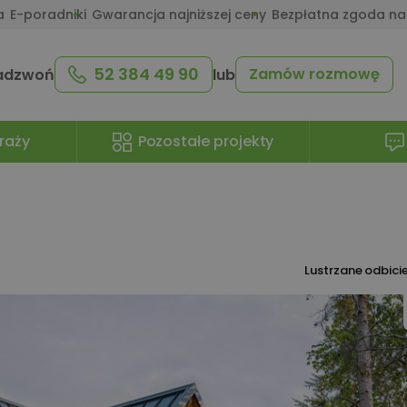
a
E-poradniki
Gwarancja najniższej ceny
Bezpłatna zgoda na
52 384 49 90
Zamów rozmowę
adzwoń
lub
raży
Pozostałe projekty
Lustrzane odbici