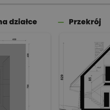
a działce
Przekrój