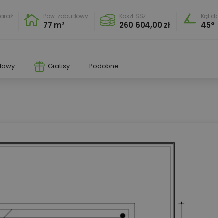
araż
Pow. zabudowy
Koszt SSZ
Kąt d
77 m²
260 604,00 zł
45°
dowy
Gratisy
Podobne