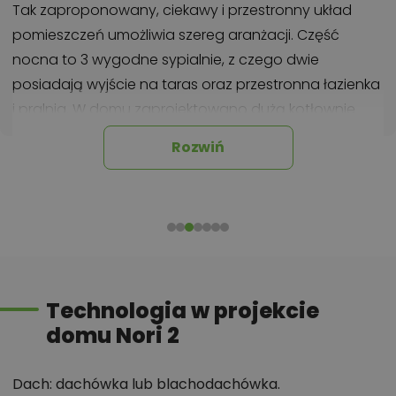
Tak zaproponowany, ciekawy i przestronny układ
pomieszczeń umożliwia szereg aranżacji. Część
nocna to 3 wygodne sypialnie, z czego dwie
posiadają wyjście na taras oraz przestronna łazienka
i pralnia. W domu zaprojektowano dużą kotłownię
dostępną z wiatrołapu, której parametry pozwalają
Rozwiń
na montaż kotła na każdy rodzaj paliwa, w tym na
paliwo stałe oraz dwustanowiskowy garaż. Ten
optymalny i ciekawy program funkcjonalny został
ujęty w prostej bryle, przykrytej dwuspadowym,
bezokapowym dachem. Atutem projektu jest jego
prostota zarówno w układzie pomieszczeń jak i w
Technologia w projekcie
rozwiązaniach elewacji, gdzie elegancki, nowoczesny
domu Nori 2
styl osiągnięto poprzez klasyczne, proste, ale
szlachetne materiały oraz subtelny detal.
Dach: dachówka lub blachodachówka.