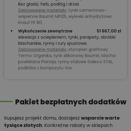
Bez gładzi, farb, podłóg i drzwi.
Zastosowane materiały:
tynki cementowo-
wapienne Baumit MPI25, wylewki anhydrytowe
Knauf FE 80.
Wykończenie zewnętrzne
51 667,00 zł
elewacja z ociepleniem, tynki, parapety, obróbki
blacharskie, rynny i rury spustowe.
Zastosowane materiały:
styropian grafitowy
Termo Organika, tynk silikonowy Baumit, blacha
powlekana Plannja, rynny stalowe Galeco STAL,
podbitka z kompozytu Vox.
Pakiet bezpłatnych dodatków
Kupujesz projekt domu, dostajesz
wsparcie warte
tysiące złotych
. Konkretne rabaty w sklepach