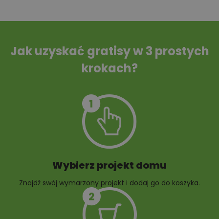
Tablica informacyjna
Przydomowa
oczyszczalnia
ścieków
Jak uzyskać gratisy w 3 prostych
krokach?
Szambo
10 projektów małej
architektury
ogrodowej
Wybierz projekt domu
Znajdź swój wymarzony projekt i dodaj go do koszyka.
10 projektów rabat
ogrodowych