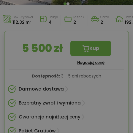
Pow. użytkowa
Pokoje
Łazienki
Garaż
Pow.
112,32 m²
4
2
2
192
5 500 zł
Kup
Negocjuj cenę
Dostępność:
3 - 5 dni roboczych
Darmowa dostawa
Bezpłatny zwrot i wymiana
Gwarancja najniższej ceny
Pakiet Gratisów