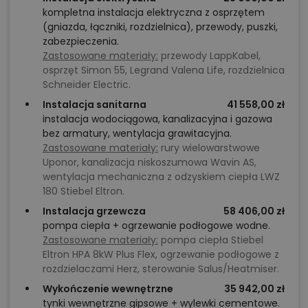
kompletna instalacja elektryczna z osprzętem
(gniazda, łączniki, rozdzielnica), przewody, puszki,
zabezpieczenia.
Zastosowane materiały:
przewody LappKabel,
osprzęt Simon 55, Legrand Valena Life, rozdzielnica
Schneider Electric.
Instalacja sanitarna
41 558,00 zł
instalacja wodociągowa, kanalizacyjna i gazowa
bez armatury, wentylacja grawitacyjna.
Zastosowane materiały:
rury wielowarstwowe
Uponor, kanalizacja niskoszumowa Wavin AS,
wentylacja mechaniczna z odzyskiem ciepła LWZ
180 Stiebel Eltron.
Instalacja grzewcza
58 406,00 zł
pompa ciepła + ogrzewanie podłogowe wodne.
Zastosowane materiały:
pompa ciepła Stiebel
Eltron HPA 8kW Plus Flex, ogrzewanie podłogowe z
rozdzielaczami Herz, sterowanie Salus/Heatmiser.
Wykończenie wewnętrzne
35 942,00 zł
tynki wewnętrzne gipsowe + wylewki cementowe.