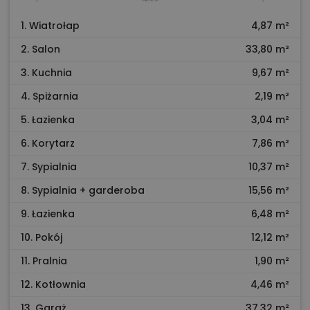
1. Wiatrołap
4,87 m²
2. Salon
33,80 m²
3. Kuchnia
9,67 m²
4. Spiżarnia
2,19 m²
5. Łazienka
3,04 m²
6. Korytarz
7,86 m²
7. Sypialnia
10,37 m²
8. Sypialnia + garderoba
15,56 m²
9. Łazienka
6,48 m²
10. Pokój
12,12 m²
11. Pralnia
1,90 m²
12. Kotłownia
4,46 m²
13. Garaż
37,32 m²