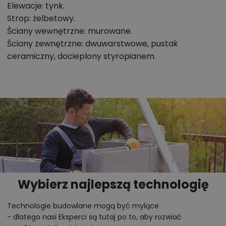
Chcesz uzyskać więcej informacji o tym
Elewacje: tynk.
Strop: żelbetowy.
projekcie, na przykład:
Ściany wewnętrzne: murowane.
polecane przez architekta zmiany,
Ściany zewnętrzne: dwuwarstwowe, pustak
możliwości wprowadzania modyfikacji,
ceramiczny, docieplony styropianem.
projekty podobne - o zbliżonym układzie lub
parametrach,
optymalizacja kosztów budowy domu według
tego projektu,
informacje szczegółowe - np. wymiary
pomieszczeń, instalacje, materiały?
Zadzwoń
52 384 49 90
lub
NAPISZ
Wybierz najlepszą technologię
Technologie budowlane mogą być mylące
- dlatego nasi Eksperci są tutaj po to, aby rozwiać