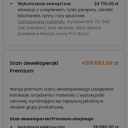
Wykończenie zewnętrzne
24 710,00 zł
elewacja z ociepleniem, tynki, parapety, obróbki
blacharskie, rynny i rury spustowe.
Zastosowane materiały:
styropian EPS 70-040
(np. Swisspor), tynk akrylowy Atlas, blacha
powlekana Plannja, rynny PCV Bryza.
Stan deweloperski
+215 653,00 zł
Premium
Wersja premium stanu deweloperskiego uwzględnia
instalacje, urządzenia i materiały z wyższej półki
cenowej, wyróżniające się najwyższą jakością w
obrębie grupy produktowej.
Stan deweloperski Premium obejmuje:
Instalacja elektryczna
28 080,00 zł