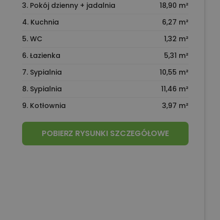
3. Pokój dzienny + jadalnia
18,90 m²
4. Kuchnia
6,27 m²
5. WC
1,32 m²
6. Łazienka
5,31 m²
7. Sypialnia
10,55 m²
8. Sypialnia
11,46 m²
9. Kotłownia
3,97 m²
POBIERZ RYSUNKI SZCZEGÓŁOWE