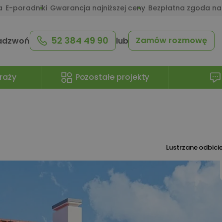
a
E-poradniki
Gwarancja najniższej ceny
Bezpłatna zgoda na
52 384 49 90
Zamów rozmowę
adzwoń
lub
raży
Pozostałe projekty
Lustrzane odbici