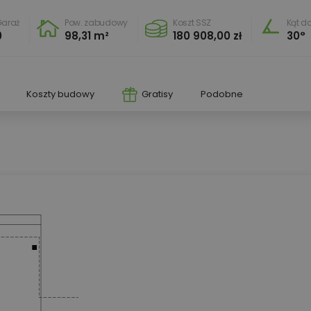
araż
Pow. zabudowy
Koszt SSZ
Kąt d
0
98,31 m²
180 908,00 zł
30°
Koszty budowy
Gratisy
Podobne