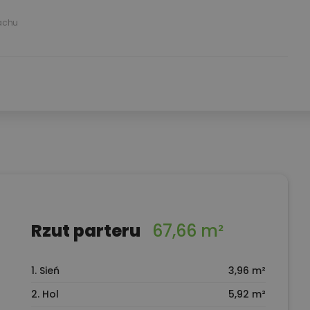
achu
Rzut parteru
67,66 m²
1. Sień
3,96 m²
2. Hol
5,92 m²