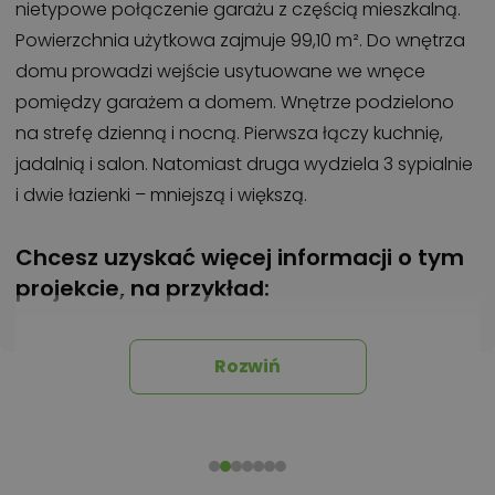
nietypowe połączenie garażu z częścią mieszkalną.
Powierzchnia użytkowa zajmuje 99,10 m². Do wnętrza
domu prowadzi wejście usytuowane we wnęce
pomiędzy garażem a domem. Wnętrze podzielono
na strefę dzienną i nocną. Pierwsza łączy kuchnię,
jadalnią i salon. Natomiast druga wydziela 3 sypialnie
i dwie łazienki – mniejszą i większą.
Chcesz uzyskać więcej informacji o tym
projekcie, na przykład:
polecane przez architekta zmiany,
możliwości wprowadzania modyfikacji,
Rozwiń
projekty podobne - o zbliżonym układzie lub
parametrach,
optymalizacja kosztów budowy domu według
tego projektu,