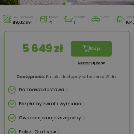
Pow. użytkowa
Pokoje
Łazienki
Garaż
Pow.
99,02 m²
4
1
1
164
5 649 zł
Kup
Negocjuj cenę
Dostępność:
Projekt dostępny w terminie 21 dni.
Darmowa dostawa
Bezpłatny zwrot i wymiana
Gwarancja najniższej ceny
Pakiet Gratisów