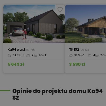
Kredyt hipoteczny z operatem za
800,00 zł
0 zł
450,00 zł
Okna, żaluzje, rolety
Ka94 war.1
TK 102
TRJ-785
TQB-192
94,85 m²
4
1
1
98,9 m²
4
2
300,00 zł
Pakiet szamba szczelnego
5 649 zł
3 590 zł
450,00 zł
Pakiet umów i wniosków
Opinie do projektu domu Ka94
Sz
450,00 zł
Pompa ciepła