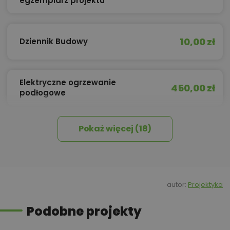
egzemplarz projektu
10,00 zł
Dziennik Budowy
Elektryczne ogrzewanie
450,00 zł
podłogowe
Pokaż więcej (18)
450,00 zł
Izolacja celulozowa
550,00 zł
Kosztorys inwestorski
autor:
Projektyka
Podobne projekty
550,00 zł
Kotłownia na paliwo stałe