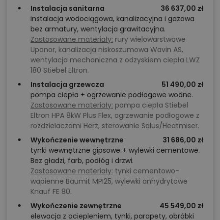
Instalacja sanitarna
36 637,00 zł
instalacja wodociągowa, kanalizacyjna i gazowa
bez armatury, wentylacja grawitacyjna.
Zastosowane materiały:
rury wielowarstwowe
Uponor, kanalizacja niskoszumowa Wavin AS,
wentylacja mechaniczna z odzyskiem ciepła LWZ
180 Stiebel Eltron.
Instalacja grzewcza
51 490,00 zł
pompa ciepła + ogrzewanie podłogowe wodne.
Zastosowane materiały:
pompa ciepła Stiebel
Eltron HPA 8kW Plus Flex, ogrzewanie podłogowe z
rozdzielaczami Herz, sterowanie Salus/Heatmiser.
Wykończenie wewnętrzne
31 686,00 zł
tynki wewnętrzne gipsowe + wylewki cementowe.
Bez gładzi, farb, podłóg i drzwi.
Zastosowane materiały:
tynki cementowo-
wapienne Baumit MPI25, wylewki anhydrytowe
Knauf FE 80.
Wykończenie zewnętrzne
45 549,00 zł
elewacja z ociepleniem, tynki, parapety, obróbki