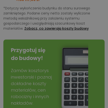
*Dotyczy wykończenia budynku do stanu surowego
zamkniętego. Podane ceny netto zostały wyliczone
metodą wskaźnikową przy założeniu systemu
gospodarczego i uwzględniają szacunkowy koszt
materiałów.
Zobacz, co zawierają koszty budowy
Przygotuj się
do budowy!
Zamów kosztorys
inwestorski i poznaj
dokładne koszty
materiałów, cen
robocizny i innych
nakładów.