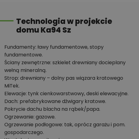
informacje szczegółowe - np. wymiary
pomieszczeń, instalacje, materiały?
Technologia w projekcie
domu Ka94 Sz
Zadzwoń
52 384 49 90
lub
NAPISZ
Fundamenty: ławy fundamentowe, stopy
fundamentowe.
Ściany zewnętrzne: szkielet drewniany docieplany
wełną mineralną.
Strop: drewniany – dolny pas wiązara kratowego
MiTek.
Elewacje: tynk cienkowarstwowy, deski elewacyjne.
Dach: prefabrykowane dźwigary kratowe.
Pokrycie dachu blacha na rąbek/papa.
Ogrzewanie: gazowe.
Ogrzewanie podłogowe: tak, oprócz garażu i pom.
gospodarczego.