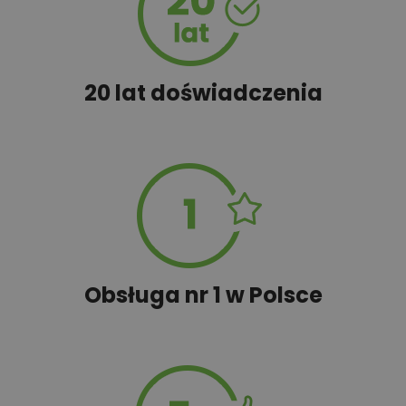
Rabat 10% na zakupy w
100,00 zł
20 lat doświadczenia
Castorama
100,00 zł
Rabat 10% na zakupy w OBI
450,00 zł
Rekuperacja
Obsługa nr 1 w Polsce
1,00 zł
Tablica budowy
100,00 zł
Wyceń adaptację