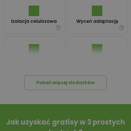
Izolacja celulozowa
Wyceń adaptację
Pakiet umów i
Dziennik Budowy
wniosków
Pokaż więcej dodatków
Tablica informacyjna
Przydomowa
oczyszczalnia
ścieków
Jak uzyskać gratisy w 3 prostych