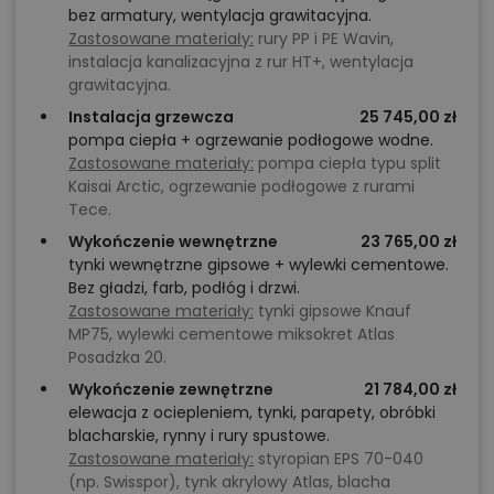
bez armatury, wentylacja grawitacyjna.
Zastosowane materiały:
rury PP i PE Wavin,
instalacja kanalizacyjna z rur HT+, wentylacja
grawitacyjna.
Instalacja grzewcza
25 745,00 zł
pompa ciepła + ogrzewanie podłogowe wodne.
Zastosowane materiały:
pompa ciepła typu split
Kaisai Arctic, ogrzewanie podłogowe z rurami
Tece.
Wykończenie wewnętrzne
23 765,00 zł
tynki wewnętrzne gipsowe + wylewki cementowe.
Bez gładzi, farb, podłóg i drzwi.
Zastosowane materiały:
tynki gipsowe Knauf
MP75, wylewki cementowe miksokret Atlas
Posadzka 20.
Wykończenie zewnętrzne
21 784,00 zł
elewacja z ociepleniem, tynki, parapety, obróbki
blacharskie, rynny i rury spustowe.
Zastosowane materiały:
styropian EPS 70-040
(np. Swisspor), tynk akrylowy Atlas, blacha