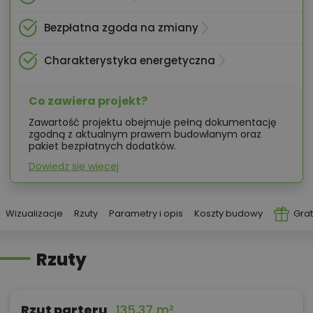
Bezpłatna zgoda na zmiany
Charakterystyka energetyczna
Co zawiera projekt?
Zawartość projektu obejmuje pełną dokumentację
zgodną z aktualnym prawem budowlanym oraz
pakiet bezpłatnych dodatków.
Dowiedz się więcej
Wizualizacje
Rzuty
Parametry i opis
Koszty budowy
Grat
Rzuty
Rzut parteru
135,37 m²