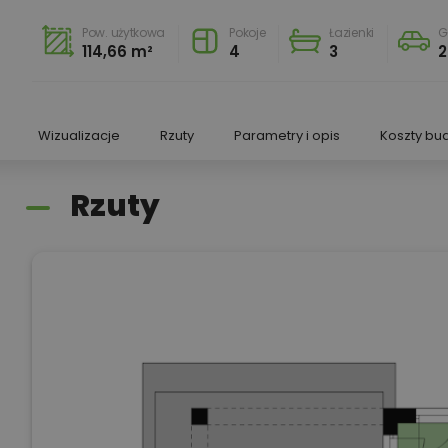
Pow. użytkowa
Pokoje
Łazienki
G
114,66 m²
4
3
2
Wizualizacje
Rzuty
Parametry i opis
Koszty bu
Rzuty