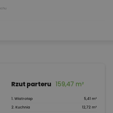
achu
Rzut parteru
159,47 m²
1. Wiatrołap
5,41 m²
2. Kuchnia
12,72 m²