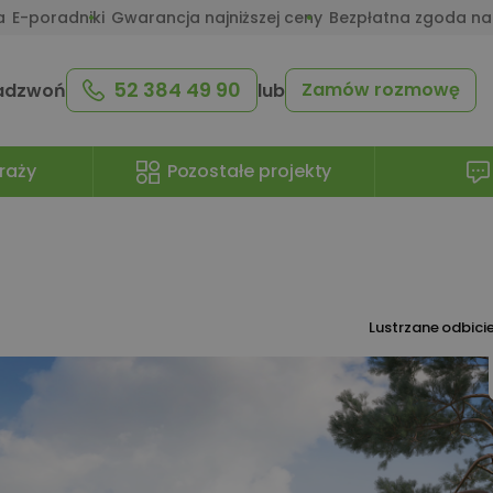
a
E-poradniki
Gwarancja najniższej ceny
Bezpłatna zgoda na
52 384 49 90
Zamów rozmowę
adzwoń
lub
raży
Pozostałe projekty
Lustrzane odbici