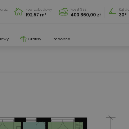
araż
Pow. zabudowy
Koszt SSZ
Kąt d
192,57 m²
403 860,00 zł
30°
dowy
Gratisy
Podobne