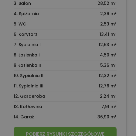
3. Salon
28,52 m²
4. Spiżarnia
2,36 m²
5. WC
2,53 m²
6. Korytarz
13,41 m²
7. Sypialnia I
12,53 m²
8. Łazienka I
4,50 m²
9. Łazienka II
5,36 m²
10. Sypialnia II
12,32 m²
11. Sypialnia III
12,76 m²
12. Garderoba
2,24 m²
13. Kotłownia
7,91 m²
14. Garaż
36,90 m²
POBIERZ RYSUNKI SZCZEGÓŁOWE