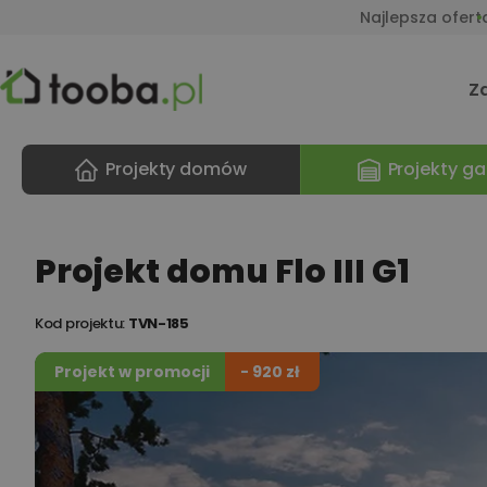
Najlepsza ofert
Z
Projekty domów
Projekty ga
Projekt domu Flo III G1
Kod projektu:
TVN-185
Projekt w promocji
- 920 zł