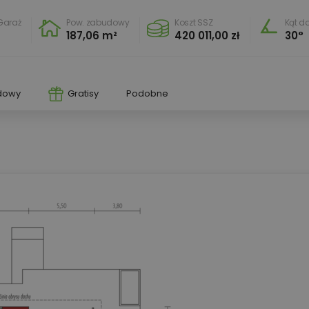
Garaż
Pow. zabudowy
Koszt SSZ
Kąt d
187,06 m²
420 011,00 zł
30°
dowy
Gratisy
Podobne