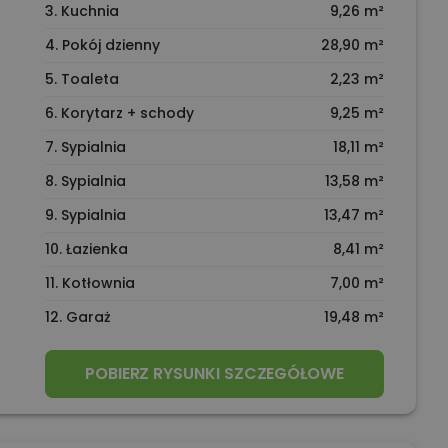
3. Kuchnia
9,26 m²
4. Pokój dzienny
28,90 m²
5. Toaleta
2,23 m²
6. Korytarz + schody
9,25 m²
7. Sypialnia
18,11 m²
8. Sypialnia
13,58 m²
9. Sypialnia
13,47 m²
10. Łazienka
8,41 m²
11. Kotłownia
7,00 m²
12. Garaż
19,48 m²
POBIERZ RYSUNKI SZCZEGÓŁOWE