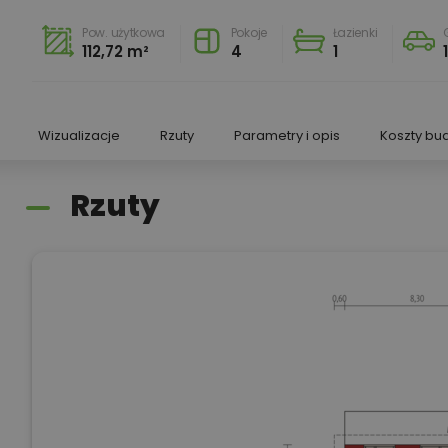
Pow. użytkowa
Pokoje
Łazienki
112,72 m²
4
1
1
Wizualizacje
Rzuty
Parametry i opis
Koszty bu
Rzuty