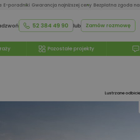
a
E-poradniki
Gwarancja najniższej ceny
Bezpłatna zgoda na
52 384 49 90
Zamów rozmowę
adzwoń
lub
raży
Pozostałe projekty
Lustrzane odbici