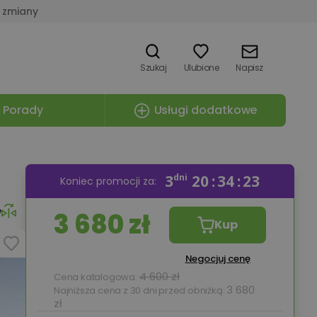
 zmiany
Szukaj
Ulubione
Napisz
Porady
Usługi dodatkowe
3
dni
20
34
22
Koniec promocji za:
e
3 680 zł
Kup
Negocjuj cenę
4 600 zł
Cena katalogowa:
3 680
Najniższa cena z 30 dni przed obniżką:
zł