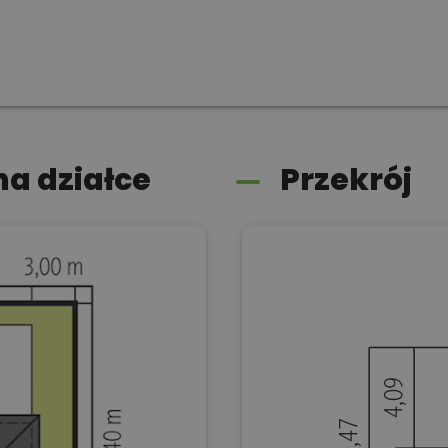
a działce
Przekrój