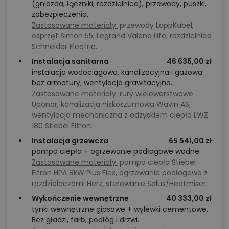
(gniazda, łączniki, rozdzielnica), przewody, puszki,
zabezpieczenia.
Zastosowane materiały:
przewody LappKabel,
osprzęt Simon 55, Legrand Valena Life, rozdzielnica
Schneider Electric.
Instalacja sanitarna
46 635,00 zł
instalacja wodociągowa, kanalizacyjna i gazowa
bez armatury, wentylacja grawitacyjna.
Zastosowane materiały:
rury wielowarstwowe
Uponor, kanalizacja niskoszumowa Wavin AS,
wentylacja mechaniczna z odzyskiem ciepła LWZ
180 Stiebel Eltron.
Instalacja grzewcza
65 541,00 zł
pompa ciepła + ogrzewanie podłogowe wodne.
Zastosowane materiały:
pompa ciepła Stiebel
Eltron HPA 8kW Plus Flex, ogrzewanie podłogowe z
rozdzielaczami Herz, sterowanie Salus/Heatmiser.
Wykończenie wewnętrzne
40 333,00 zł
tynki wewnętrzne gipsowe + wylewki cementowe.
Bez gładzi, farb, podłóg i drzwi.