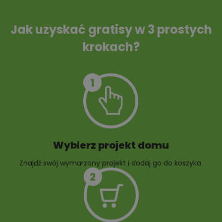
Tablica informacyjna
Przydomowa
oczyszczalnia
ścieków
Jak uzyskać gratisy w 3 prostych
krokach?
Szambo
10 projektów małej
architektury
ogrodowej
Wybierz projekt domu
Znajdź swój wymarzony projekt i dodaj go do koszyka.
10 projektów rabat
ogrodowych