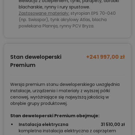
elewacja z ociepleniem, tynki, parapety, obróbki
blacharskie, rynny i rury spustowe.
Zastosowane materiały:
styropian EPS 70-040
(np. Swisspor), tynk akrylowy Atlas, blacha
powlekana Plannja, rynny PCV Bryza.
Stan deweloperski
+241 997,00 zł
Premium
Wersja premium stanu deweloperskiego uwzględnia
instalacje, urządzenia i materiały z wyższej półki
cenowej, wyróżniające się najwyższą jakością w
obrębie grupy produktowej.
Stan deweloperski Premium obejmuje:
Instalacja elektryczna
31 510,00 zł
kompletna instalacja elektryczna z osprzętem