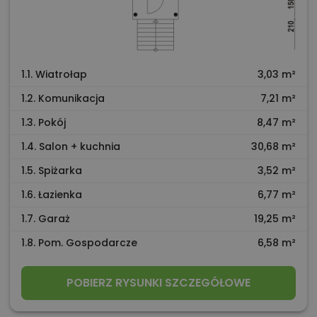
1.1. Wiatrołap
3,03 m²
1.2. Komunikacja
7,21 m²
1.3. Pokój
8,47 m²
1.4. Salon + kuchnia
30,68 m²
1.5. Spiżarka
3,52 m²
1.6. Łazienka
6,77 m²
1.7. Garaż
19,25 m²
1.8. Pom. Gospodarcze
6,58 m²
POBIERZ RYSUNKI SZCZEGÓŁOWE