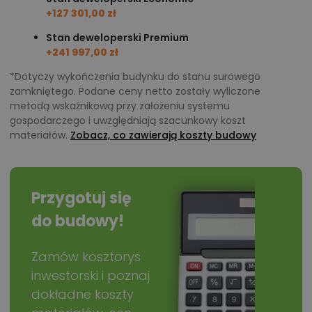
+127 301,00 zł
Stan deweloperski Premium
+241 997,00 zł
*Dotyczy wykończenia budynku do stanu surowego
zamkniętego. Podane ceny netto zostały wyliczone
metodą wskaźnikową przy założeniu systemu
gospodarczego i uwzględniają szacunkowy koszt
materiałów.
Zobacz, co zawierają koszty budowy
Przygotuj się
do budowy!
Zamów kosztorys
inwestorski i poznaj
dokładne koszty