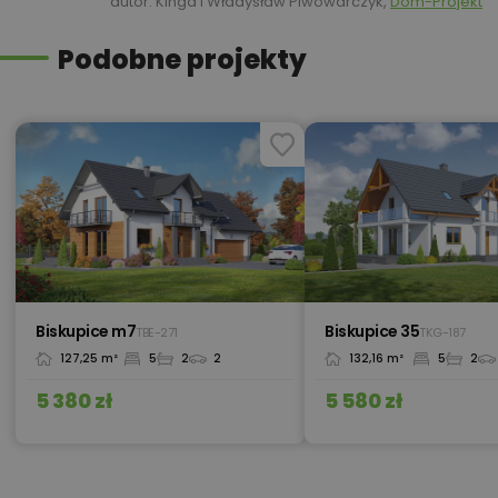
autor: Kinga i Władysław Piwowarczyk,
Dom-Projekt
Podobne projekty
Kredyt hipoteczny z operatem za
800,00 zł
0 zł
450,00 zł
Okna, żaluzje, rolety
450,00 zł
Pakiet umów i wniosków
Biskupice m7
Biskupice 35
TBE-271
TKG-187
127,25 m²
5
2
2
132,16 m²
5
2
450,00 zł
Pompa ciepła
5 380 zł
5 580 zł
Przydomowa oczyszczalnia
450,00 zł