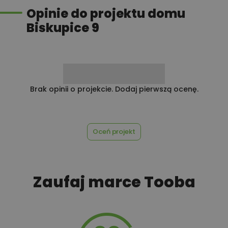
ścieków
Opinie do projektu domu
Biskupice 9
450,00 zł
Płyta styropianowa na wymiar
Rabat 10% na zakupy w
100,00 zł
Brak opinii o projekcie. Dodaj pierwszą ocenę.
Castorama
Oceń projekt
100,00 zł
Rabat 10% na zakupy w OBI
Zaufaj marce Tooba
450,00 zł
Rekuperacja
450,00 zł
Szambo