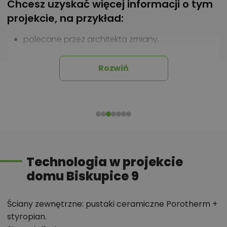
Chcesz uzyskać więcej informacji o tym
projekcie, na przykład:
polecane przez architekta zmiany,
możliwości wprowadzania modyfikacji,
projekty podobne - o zbliżonym układzie lub
Rozwiń
parametrach,
optymalizacja kosztów budowy domu według
tego projektu,
informacje szczegółowe - np. wymiary
pomieszczeń, instalacje, materiały?
Technologia w projekcie
domu Biskupice 9
Zadzwoń
52 384 49 90
lub
NAPISZ
Ściany zewnętrzne: pustaki ceramiczne Porotherm +
styropian.