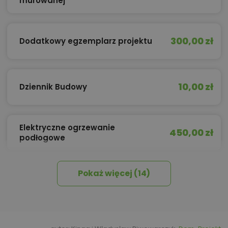
murowanej
300,00 zł
Dodatkowy egzemplarz projektu
10,00 zł
Dziennik Budowy
Elektryczne ogrzewanie
450,00 zł
podłogowe
Pokaż więcej (14)
450,00 zł
Izolacja celulozowa
360,00 zł
Kosztorys inwestorski