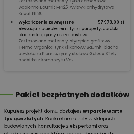
Zastosowane materiały:
tynki cementowo-
wapienne Baumit MPI25, wylewki anhydrytowe
Knauf FE 80.
Wykończenie zewnętrzne
57 978,00 zł
elewacja z ociepleniem, tynki, parapety, obróbki
blacharskie, rynny i rury spustowe.
Zastosowane materiały:
styropian grafitowy
Termo Organika, tynk silikonowy Baumit, blacha
powlekana Plannja, rynny stalowe Galeco STAL,
podbitka z kompozytu Vox.
Pakiet bezpłatnych dodatków
Kupujesz projekt domu, dostajesz
wsparcie warte
tysiące złotych
. Konkretne rabaty w sklepach
budowlanych, konsultacje z ekspertami oraz
atrakcyjne wyceny, które realnie obniżą koszty