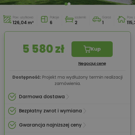
Pow. użytkowa
Pokoje
Łazienki
Garaż
Pow.
126,04 m²
6
2
1
115
5 580 zł
Kup
Negocjuj cenę
Dostępność:
Projekt ma wydłużony termin realizacji
zamówienia.
Darmowa dostawa
Bezpłatny zwrot i wymiana
Gwarancja najniższej ceny