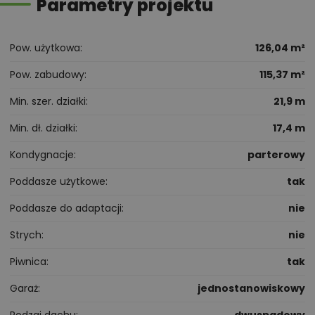
Parametry projektu
Pow. użytkowa
126,04 m²
Pow. zabudowy
115,37 m²
Min. szer. działki
21,9 m
Min. dł. działki
17,4 m
Kondygnacje
parterowy
Poddasze użytkowe
tak
Poddasze do adaptacji
nie
Strych
nie
Piwnica
tak
Garaż
jednostanowiskowy
Rodzaj dachu
dwuspadowy