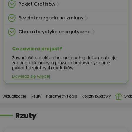
Pakiet Gratisów
Bezpłatna zgoda na zmiany
Charakterystyka energetyczna
Co zawiera projekt?
Zawartość projektu obejmuje pełną dokumentację
zgodną z aktualnym prawem budowlanym oraz
pakiet bezpłatnych dodatków.
Dowiedz się więcej
Wizualizacje
Rzuty
Parametry i opis
Koszty budowy
Grat
Rzuty