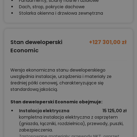
Fundamenty, ściany nośne i działowe
Dach, strop, pokrycie dachowe
Stolarka okienna i drzwiowa zewnętrzna
Stan deweloperski
+127 301,00 zł
Economic
Wersja ekonomiczna stanu deweloperskiego
uwzględnia instalacje, urządzenia i materiały ze
średniej półki cenowej, charakteryzujące się
standardową jakością.
Stan deweloperski Economic obejmuje:
Instalacja elektryczna
15 125,00 zł
kompletna instalacja elektryczna z osprzętem
(gniazda, łączniki, rozdzielnica), przewody, puszki,
zabezpieczenia.
Zastosowane materiały:
przewody NKT, osprzęt