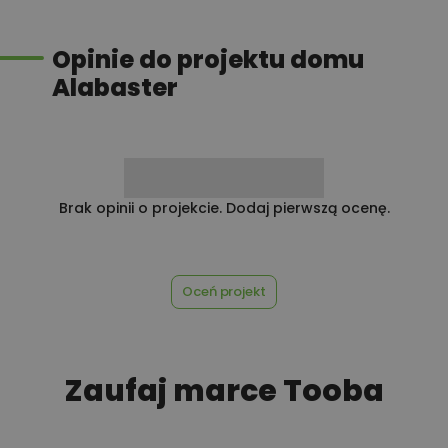
Rabat 10% na zakupy w
100,00 zł
Castorama
Opinie do projektu domu
Alabaster
100,00 zł
Rabat 10% na zakupy w OBI
450,00 zł
Rekuperacja
Brak opinii o projekcie. Dodaj pierwszą ocenę.
Oceń projekt
450,00 zł
Szambo
Zaufaj marce Tooba
50,00 zł
Tablica informacyjna