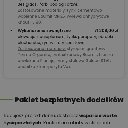
Bez gładzi, farb, podłóg i drzwi.
Zastosowane materiały:
tynki cementowo-
wapienne Baumit MPI25, wylewki anhydrytowe
Knauf FE 80.
Wykończenie zewnętrzne
71 208,00 zł
elewacja z ociepleniem, tynki, parapety, obróbki
blacharskie, rynny i rury spustowe.
Zastosowane materiały:
styropian grafitowy
Termo Organika, tynk silikonowy Baumit, blacha
powlekana Plannja, rynny stalowe Galeco STAL,
podbitka z kompozytu Vox.
Pakiet bezpłatnych dodatków
Kupujesz projekt domu, dostajesz
wsparcie warte
tysiące złotych
. Konkretne rabaty w sklepach