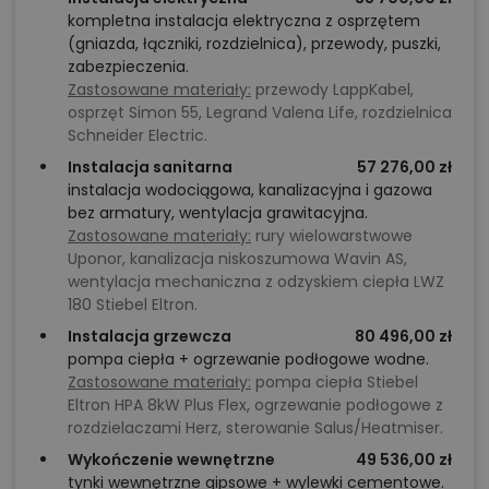
kompletna instalacja elektryczna z osprzętem
(gniazda, łączniki, rozdzielnica), przewody, puszki,
zabezpieczenia.
Zastosowane materiały:
przewody LappKabel,
osprzęt Simon 55, Legrand Valena Life, rozdzielnica
Schneider Electric.
Instalacja sanitarna
57 276,00 zł
instalacja wodociągowa, kanalizacyjna i gazowa
bez armatury, wentylacja grawitacyjna.
Zastosowane materiały:
rury wielowarstwowe
Uponor, kanalizacja niskoszumowa Wavin AS,
wentylacja mechaniczna z odzyskiem ciepła LWZ
180 Stiebel Eltron.
Instalacja grzewcza
80 496,00 zł
pompa ciepła + ogrzewanie podłogowe wodne.
Zastosowane materiały:
pompa ciepła Stiebel
Eltron HPA 8kW Plus Flex, ogrzewanie podłogowe z
rozdzielaczami Herz, sterowanie Salus/Heatmiser.
Wykończenie wewnętrzne
49 536,00 zł
tynki wewnętrzne gipsowe + wylewki cementowe.