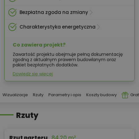
Bezpłatna zgoda na zmiany
Charakterystyka energetyczna
Co zawiera projekt?
Zawartość projektu obejmuje pełną dokumentację
zgodną z aktualnym prawem budowlanym oraz
pakiet bezpłatnych dodatków.
Dowiedz się więcej
Wizualizacje
Rzuty
Parametry i opis
Koszty budowy
Grat
Rzuty
Rzut parteru
84,20 m²