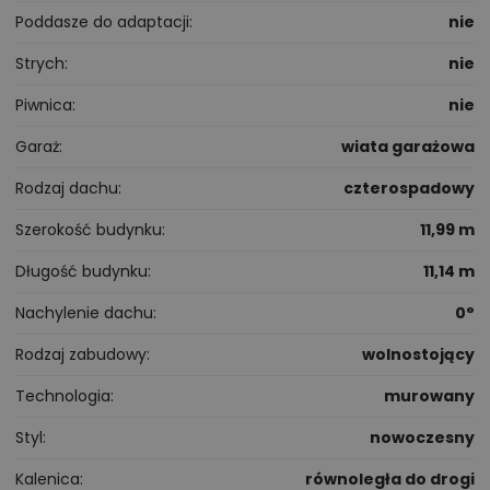
Poddasze do adaptacji
nie
Strych
nie
Piwnica
nie
Garaż
wiata garażowa
Rodzaj dachu
czterospadowy
Szerokość budynku
11,99 m
Długość budynku
11,14 m
Nachylenie dachu
0°
Rodzaj zabudowy
wolnostojący
Technologia
murowany
Styl
nowoczesny
Kalenica
równoległa do drogi