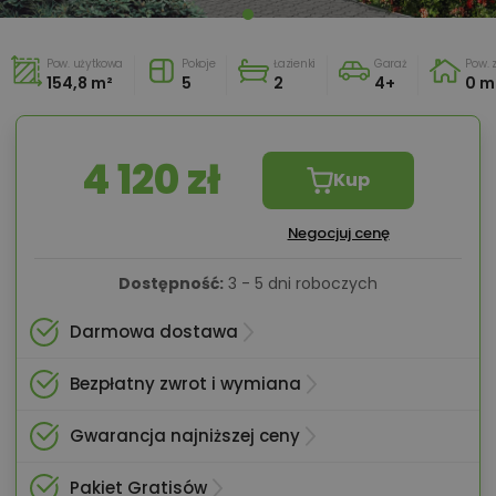
Pow. użytkowa
Pokoje
Łazienki
Garaż
Pow.
154,8 m²
5
2
4+
0 m
4 120 zł
Kup
Negocjuj cenę
Dostępność:
3 - 5 dni roboczych
Darmowa dostawa
Bezpłatny zwrot i wymiana
Gwarancja najniższej ceny
Pakiet Gratisów