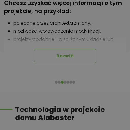
Chcesz uzyskać więcej informacji o tym
projekcie, na przykład:
polecane przez architekta zmiany,
możliwości wprowadzania modyfikacji,
projekty podobne - o zbliżonym układzie lub
parametrach,
optymalizacja kosztów budowy domu według
Rozwiń
tego projektu,
informacje szczegółowe - np. wymiary
pomieszczeń, instalacje, materiały?
Zadzwoń
52 384 49 90
lub
NAPISZ
Technologia w projekcie
domu Alabaster