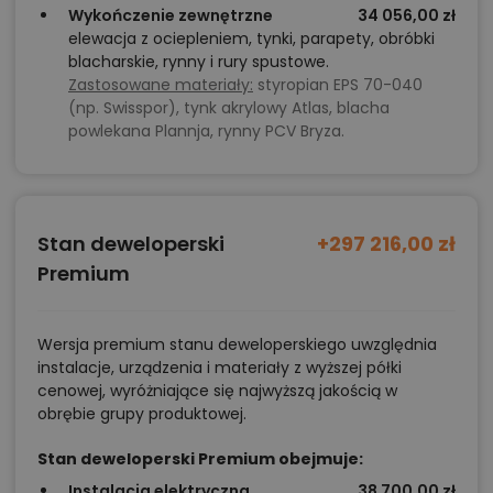
Wykończenie zewnętrzne
34 056,00 zł
elewacja z ociepleniem, tynki, parapety, obróbki
blacharskie, rynny i rury spustowe.
Zastosowane materiały:
styropian EPS 70-040
(np. Swisspor), tynk akrylowy Atlas, blacha
powlekana Plannja, rynny PCV Bryza.
Stan deweloperski
+297 216,00 zł
Premium
Wersja premium stanu deweloperskiego uwzględnia
instalacje, urządzenia i materiały z wyższej półki
cenowej, wyróżniające się najwyższą jakością w
obrębie grupy produktowej.
Stan deweloperski Premium obejmuje:
Instalacja elektryczna
38 700,00 zł