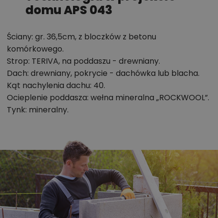
parametrach,
domu APS 043
optymalizacja kosztów budowy domu według
tego projektu,
Ściany: gr. 36,5cm, z bloczków z betonu
informacje szczegółowe - np. wymiary
komórkowego.
pomieszczeń, instalacje, materiały?
Strop: TERIVA, na poddaszu - drewniany.
Dach: drewniany, pokrycie - dachówka lub blacha.
Kąt nachylenia dachu: 40.
Zadzwoń
52 384 49 90
lub
NAPISZ
Ocieplenie poddasza: wełna mineralna „ROCKWOOL”.
Tynk: mineralny.