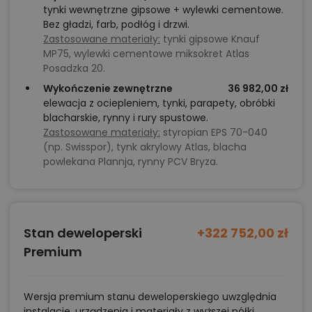
tynki wewnętrzne gipsowe + wylewki cementowe.
Bez gładzi, farb, podłóg i drzwi.
Zastosowane materiały:
tynki gipsowe Knauf
MP75, wylewki cementowe miksokret Atlas
Posadzka 20.
Wykończenie zewnętrzne
36 982,00 zł
elewacja z ociepleniem, tynki, parapety, obróbki
blacharskie, rynny i rury spustowe.
Zastosowane materiały:
styropian EPS 70-040
(np. Swisspor), tynk akrylowy Atlas, blacha
powlekana Plannja, rynny PCV Bryza.
Stan deweloperski
+322 752,00 zł
Premium
Wersja premium stanu deweloperskiego uwzględnia
instalacje, urządzenia i materiały z wyższej półki