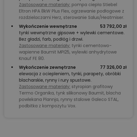
Zastosowane materiały:
pompa ciepła Stiebel
Eltron HPA 8kW Plus Flex, ogrzewanie podłogowe z
rozdzielaczami Herz, sterowanie Salus/Heatmiser.
Wykończenie wewnętrzne
53 792,00 zł
tynki wewnętrzne gipsowe + wylewki cementowe.
Bez gładzi, farb, podłóg i drzwi.
Zastosowane materiały:
tynki cementowo-
wapienne Baumit MPI25, wylewki anhydrytowe
Knauf FE 80.
Wykończenie zewnętrzne
77 326,00 zł
elewacja z ociepleniem, tynki, parapety, obróbki
blacharskie, rynny i rury spustowe.
Zastosowane materiały:
styropian grafitowy
Termo Organika, tynk silikonowy Baumit, blacha
powlekana Plannja, rynny stalowe Galeco STAL,
podbitka z kompozytu Vox.