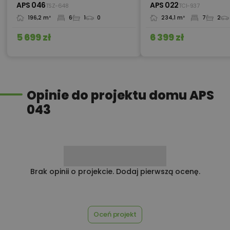
APS 046
APS 022
TSZ-648
TCI-937
196,2 m²
6
1
0
234,1 m²
7
2
450,00 zł
Pompa ciepła
5 699 zł
6 399 zł
750,00 zł
Przedmiar robót
Opinie do projektu domu APS
043
Przydomowa oczyszczalnia
450,00 zł
ścieków
450,00 zł
Płyta styropianowa na wymiar
Brak opinii o projekcie. Dodaj pierwszą ocenę.
Rabat 10% na zakupy w
Oceń projekt
100,00 zł
Castorama