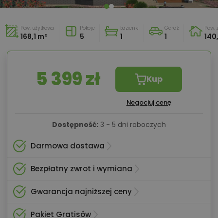
Pow. użytkowa
Pokoje
Łazienki
Garaż
Pow.
168,1 m²
5
1
1
140
5 399 zł
Kup
Negocjuj cenę
Dostępność:
3 - 5 dni roboczych
Darmowa dostawa
Bezpłatny zwrot i wymiana
Gwarancja najniższej ceny
Pakiet Gratisów