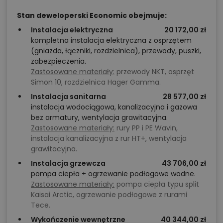
Stan deweloperski Economic obejmuje:
Instalacja elektryczna
20 172,00 zł
kompletna instalacja elektryczna z osprzętem
(gniazda, łączniki, rozdzielnica), przewody, puszki,
zabezpieczenia.
Zastosowane materiały:
przewody NKT, osprzęt
Simon 10, rozdzielnica Hager Gamma.
Instalacja sanitarna
28 577,00 zł
instalacja wodociągowa, kanalizacyjna i gazowa
bez armatury, wentylacja grawitacyjna.
Zastosowane materiały:
rury PP i PE Wavin,
instalacja kanalizacyjna z rur HT+, wentylacja
grawitacyjna.
Instalacja grzewcza
43 706,00 zł
pompa ciepła + ogrzewanie podłogowe wodne.
Zastosowane materiały:
pompa ciepła typu split
Kaisai Arctic, ogrzewanie podłogowe z rurami
Tece.
Wykończenie wewnętrzne
40 344,00 zł