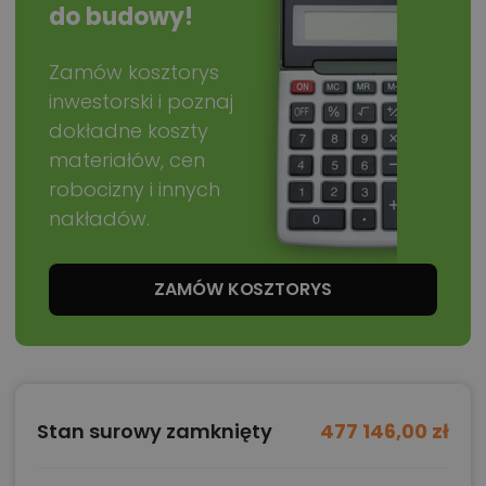
do budowy!
Zamów kosztorys
inwestorski i poznaj
dokładne koszty
materiałów, cen
robocizny i innych
nakładów.
ZAMÓW KOSZTORYS
Stan surowy zamknięty
477 146,00 zł