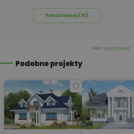
Pokaż więcej (15)
450,00 zł
Izolacja celulozowa
1 500,00 zł
Kosztorys inwestorski
autor:
Archi-Projekt
Podobne projekty
Kredyt hipoteczny z operatem za
800,00 zł
0 zł
450,00 zł
Okna, żaluzje, rolety
450,00 zł
Pakiet umów i wniosków