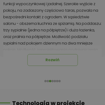
funkcji wypoczynkowej i jadalnej. Szerokie wyjście z
pokoju, na zadaszony częściowo taras, pozwala na
bezpośredni kontakt z ogrodem. W sąsiedztwie
salonu - obszerna kuchnia ze spiżarnią. Na poddaszu:
trzy sypialnie (jedna na półpiętrze) i duża łazienka,
oraz pralnia na półpiętrze. Możliwość podziału
sypialni nad pokojem dziennym na dwa mniejsze
pokoje. Możliwość zaprojektowania podpiwniczenia
lub adaptacji na zabudowę bliźniaczą.
Rozwiń
Chcesz uzyskać więcej informacji o tym
projekcie, na przykład:
polecane przez architekta zmiany,
możliwości wprowadzania modyfikacji,
projekty podobne - o zbliżonym układzie lub
Technologia w projekcie