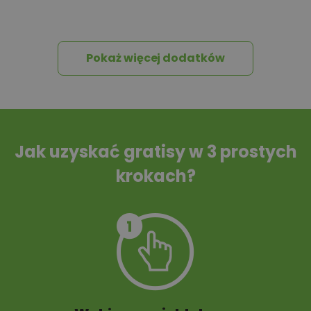
Pakiet umów i
Dziennik Budowy
wniosków
Pokaż więcej dodatków
Tablica informacyjna
Przydomowa
oczyszczalnia
ścieków
Jak uzyskać gratisy w 3 prostych
krokach?
Szambo
10 projektów małej
architektury
ogrodowej