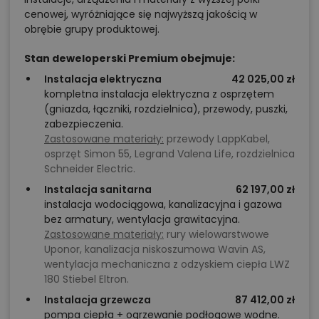
cenowej, wyróżniające się najwyższą jakością w
obrębie grupy produktowej.
Stan deweloperski Premium obejmuje:
Instalacja elektryczna
42 025,00 zł
kompletna instalacja elektryczna z osprzętem
(gniazda, łączniki, rozdzielnica), przewody, puszki,
zabezpieczenia.
Zastosowane materiały:
przewody LappKabel,
osprzęt Simon 55, Legrand Valena Life, rozdzielnica
Schneider Electric.
Instalacja sanitarna
62 197,00 zł
instalacja wodociągowa, kanalizacyjna i gazowa
bez armatury, wentylacja grawitacyjna.
Zastosowane materiały:
rury wielowarstwowe
Uponor, kanalizacja niskoszumowa Wavin AS,
wentylacja mechaniczna z odzyskiem ciepła LWZ
180 Stiebel Eltron.
Instalacja grzewcza
87 412,00 zł
pompa ciepła + ogrzewanie podłogowe wodne.