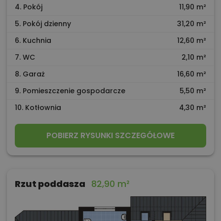
4. Pokój
11,90 m²
5. Pokój dzienny
31,20 m²
6. Kuchnia
12,60 m²
7. WC
2,10 m²
8. Garaż
16,60 m²
9. Pomieszczenie gospodarcze
5,50 m²
10. Kotłownia
4,30 m²
POBIERZ RYSUNKI SZCZEGÓŁOWE
Rzut poddasza
82,90 m²