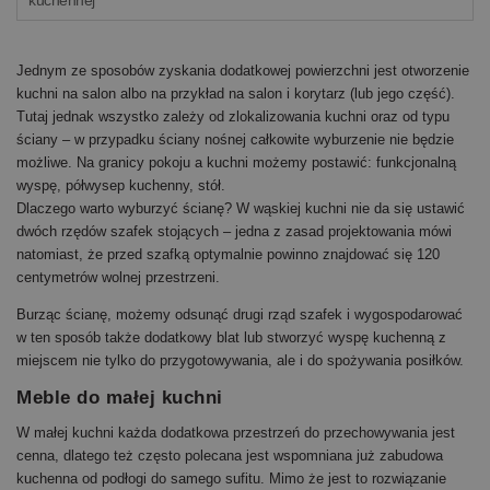
kuchennej
Jednym ze sposobów zyskania dodatkowej powierzchni jest otworzenie
kuchni na salon albo na przykład na salon i korytarz (lub jego część).
Tutaj jednak wszystko zależy od zlokalizowania kuchni oraz od typu
ściany – w przypadku ściany nośnej całkowite wyburzenie nie będzie
możliwe. Na granicy pokoju a kuchni możemy postawić: funkcjonalną
wyspę, półwysep kuchenny, stół.
Dlaczego warto wyburzyć ścianę? W wąskiej kuchni nie da się ustawić
dwóch rzędów szafek stojących – jedna z zasad projektowania mówi
natomiast, że przed szafką optymalnie powinno znajdować się 120
centymetrów wolnej przestrzeni.
Burząc ścianę, możemy odsunąć drugi rząd szafek i wygospodarować
w ten sposób także dodatkowy blat lub stworzyć wyspę kuchenną z
miejscem nie tylko do przygotowywania, ale i do spożywania posiłków.
Meble do małej kuchni
W małej kuchni każda dodatkowa przestrzeń do przechowywania jest
cenna, dlatego też często polecana jest wspomniana już zabudowa
kuchenna od podłogi do samego sufitu. Mimo że jest to rozwiązanie