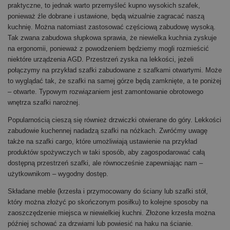
praktyczne, to jednak warto przemyśleć kupno wysokich szafek,
ponieważ źle dobrane i ustawione, będą wizualnie zagracać naszą
kuchnię. Można natomiast zastosować częściową zabudowę wysoką.
Tak zwana zabudowa słupkowa sprawia, że niewielka kuchnia zyskuje
na ergonomii, ponieważ z powodzeniem będziemy mogli rozmieścić
niektóre urządzenia AGD. Przestrzeń zyska na lekkości, jeżeli
połączymy na przykład szafki zabudowane z szafkami otwartymi. Może
to wyglądać tak, że szafki na samej górze będą zamknięte, a te poniżej
– otwarte. Typowym rozwiązaniem jest zamontowanie obrotowego
wnętrza szafki narożnej.
Popularnością cieszą się również drzwiczki otwierane do góry. Lekkości
zabudowie kuchennej nadadzą szafki na nóżkach. Zwróćmy uwagę
także na szafki cargo, które umożliwiają ustawienie na przykład
produktów spożywczych w taki sposób, aby zagospodarować całą
dostępną przestrzeń szafki, ale równocześnie zapewniając nam –
użytkownikom – wygodny dostęp.
Składane meble (krzesła i przymocowany do ściany lub szafki stół,
który można złożyć po skończonym posiłku) to kolejne sposoby na
zaoszczędzenie miejsca w niewielkiej kuchni. Złożone krzesła można
później schować za drzwiami lub powiesić na haku na ścianie.