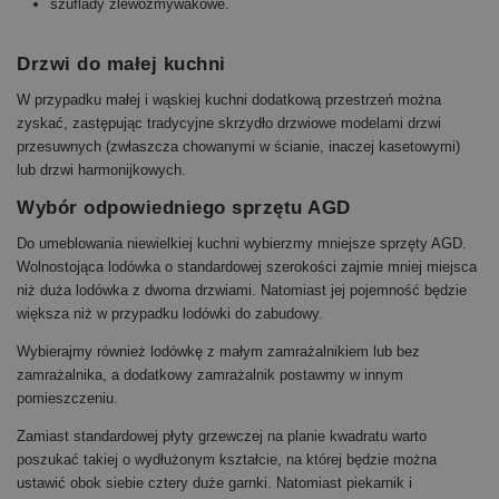
szuflady zlewozmywakowe.
Drzwi do małej kuchni
W przypadku małej i wąskiej kuchni dodatkową przestrzeń można
zyskać, zastępując tradycyjne skrzydło drzwiowe modelami drzwi
przesuwnych (zwłaszcza chowanymi w ścianie, inaczej kasetowymi)
lub drzwi harmonijkowych.
Wybór odpowiedniego sprzętu AGD
Do umeblowania niewielkiej kuchni wybierzmy mniejsze sprzęty AGD.
Wolnostojąca lodówka o standardowej szerokości zajmie mniej miejsca
niż duża lodówka z dwoma drzwiami. Natomiast jej pojemność będzie
większa niż w przypadku lodówki do zabudowy.
Wybierajmy również lodówkę z małym zamrażalnikiem lub bez
zamrażalnika, a dodatkowy zamrażalnik postawmy w innym
pomieszczeniu.
Zamiast standardowej płyty grzewczej na planie kwadratu warto
poszukać takiej o wydłużonym kształcie, na której będzie można
ustawić obok siebie cztery duże garnki. Natomiast piekarnik i