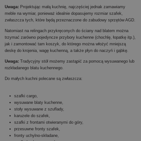
Uwaga:
Projektując małą kuchnię, najczęściej jednak zamawiamy
meble na wymiar, ponieważ idealnie dopasujemy rozmiar szafek,
zwłaszcza tych, które będą przeznaczone do zabudowy sprzętów AGD.
Natomiast na relingach przykręconych do ściany nad blatem można
trzymać zarówno pojedyncze przybory kuchenne (chochlę, łopatkę itp.),
jak i zamontować tam koszyk, do którego można włożyć mniejszą
deskę do krojenia, wagę kuchenną, a także płyn do naczyń i gąbkę.
Uwaga:
Tradycyjny stół możemy zastąpić za pomocą wysuwanego lub
rozkładanego blatu kuchennego.
Do małych kuchni polecane są zwłaszcza:
szafki cargo,
wysuwane blaty kuchenne,
stoły wysuwane z szuflady,
karuzele do szafek,
szafki z frontami otwieranymi do góry,
przesuwne fronty szafek,
fronty uchylno-składane,