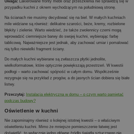
Uwaga:
Lakierowane fronty mebli oraz przeszklenia nie sprawdzą się w
przypadku kuchni z oknem wychodzącym na południową stronę.
Na ścianach nie musimy decydować się na biel. W małych kuchniach
mile widziane są również: delikatne szarości, beże, kremy, rozbielone
błękity i zielenie. Warto wiedzieć, że także zwolennicy czerni mogą
wprowadzić ciemniejsze barwy do swojej kuchni, wybierając farbę
tablicową. Najważniejsze jest jednak, aby zachować umiar i pomalować
nią tylko niewielki fragment ściany.
Do małych kuchni wybierane są zwłaszcza płytki jednolite,
wielkoformatowe, które optycznie powiększają przestrzeń. W kwestii
podłogi – warto zachować spójność w całym domu. Współcześnie
rezygnuje się na przykład z progów, a do jasnych ścian dobiera się białe
listwy.
Przeczytaj:
Instalacja elektryczna w domu – o czym warto pamiętać
podczas budowy?
Oświetlenie w kuchni
Nie zapominajmy również o kolejnej istotnej kwestii – o właściwym
oświetleniu kuchni. Mimo że mniejsze pomieszczenie łatwiej jest
doświetlić, to wyłącznie jedno główne źródło światła sztucznego nie