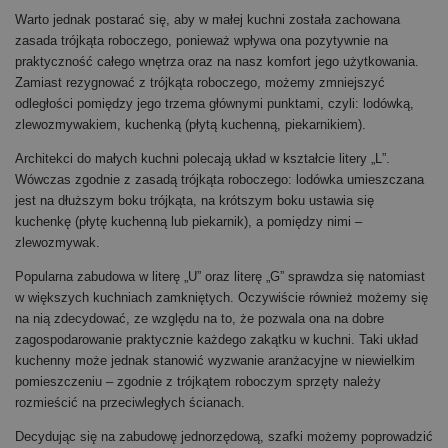
Warto jednak postarać się, aby w małej kuchni została zachowana
zasada trójkąta roboczego, ponieważ wpływa ona pozytywnie na
praktyczność całego wnętrza oraz na nasz komfort jego użytkowania.
Zamiast rezygnować z trójkąta roboczego, możemy zmniejszyć
odległości pomiędzy jego trzema głównymi punktami, czyli: lodówką,
zlewozmywakiem, kuchenką (płytą kuchenną, piekarnikiem).
Architekci do małych kuchni polecają układ w kształcie litery „L”.
Wówczas zgodnie z zasadą trójkąta roboczego: lodówka umieszczana
jest na dłuższym boku trójkąta, na krótszym boku ustawia się
kuchenkę (płytę kuchenną lub piekarnik), a pomiędzy nimi –
zlewozmywak.
Popularna zabudowa w literę „U” oraz literę „G” sprawdza się natomiast
w większych kuchniach zamkniętych. Oczywiście również możemy się
na nią zdecydować, ze względu na to, że pozwala ona na dobre
zagospodarowanie praktycznie każdego zakątku w kuchni. Taki układ
kuchenny może jednak stanowić wyzwanie aranżacyjne w niewielkim
pomieszczeniu – zgodnie z trójkątem roboczym sprzęty należy
rozmieścić na przeciwległych ścianach.
Decydując się na zabudowę jednorzędową, szafki możemy poprowadzić