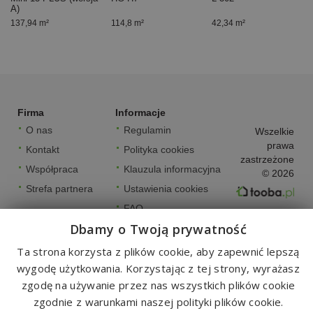
A)
137,94 m²
114,8 m²
42,34 m²
Firma
Informacje
O nas
Regulamin
Wszelkie
prawa
Kontakt
Polityka cookies
zastrzeżone
Współpraca
Klauzula informacyjna
© 2026
Strefa partnera
Ustawienia cookies
FAQ
Dbamy o Twoją prywatność
Ta strona korzysta z plików cookie, aby zapewnić lepszą
wygodę użytkowania. Korzystając z tej strony, wyrażasz
zgodę na używanie przez nas wszystkich plików cookie
zgodnie z warunkami naszej polityki plików cookie.