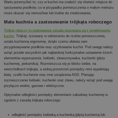
Warto przemyśleć to, czy w kuchni ma znaleźć się również miejsce do
spożywania posiłków, co w przypadku pomieszczenia o małym metrażu
może okazać się niemożliwe lub trudne do zrealizowania.
Mała kuchnia a zastosowanie trójkąta roboczego
Trójkąt roboczy to podstawowa zasada stosowana przy projektowaniu
kuchni
. Trójkąt, rysowany w odniesieniu do rzutów pomieszczenia,
ustala kuchenną ergonomię, dzięki czemu ułatwia nam
przygotowywanie posiłków oraz użytkowanie kuchni. Pod uwagę należy
wziąć przede wszystkim jak najbardziej funkcjonalne ustawienie trzech
elementów wyposażenia: lodówki, zlewozmywaka, kuchenki (płyty
kuchennej, piekarnika). Rozmieszcza się je blisko siebie, na
wierzchołkach trójkąta, a wolną przestrzeń pomiędzy nimi wypełniają
blaty, szafki kuchenne oraz inne urządzenia AGD. Planując
rozmieszczenie lodówki, kuchenki oraz zlewu, należy wziąć pod uwagę
przyłącze wodne, gazowe i elektryczne.
Optymalne odległości pomiędzy elementami zabudowy kuchennej w
zgodzie z zasadą trójkąta roboczego:
odległość pomiędzy lodówką a kuchenką (płytą kuchenną lub