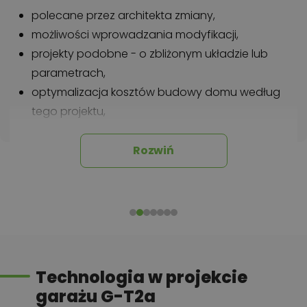
polecane przez architekta zmiany,
możliwości wprowadzania modyfikacji,
projekty podobne - o zbliżonym układzie lub
parametrach,
optymalizacja kosztów budowy domu według
tego projektu,
informacje szczegółowe - np. wymiary
pomieszczeń, instalacje, materiały?
Rozwiń
Zadzwoń
52 384 49 90
lub
NAPISZ
Technologia w projekcie
garażu G-T2a