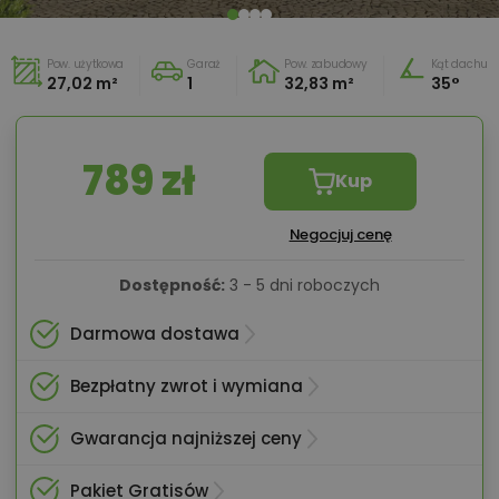
Pow. użytkowa
Garaż
Pow. zabudowy
Kąt dachu
27,02 m²
1
32,83 m²
35°
789 zł
Kup
Negocjuj cenę
Dostępność:
3 - 5 dni roboczych
Darmowa dostawa
Bezpłatny zwrot i wymiana
Gwarancja najniższej ceny
Pakiet Gratisów