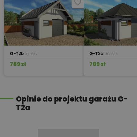
G-T2b
G-T2c
TKZ-687
TUG-658
789 zł
789 zł
Opinie do projektu garażu G-
T2a