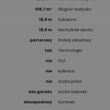
108,7 m²
Długość budynku
18,9 m
Kubatura
18,6 m
Nachylenie dachu
parterowy
Rodzaj zabudowy
tak
Technologia
nie
Styl
nie
Kalenica
nie
Liczba pokoi
bez garażu
Liczba łazienek
dwuspadowy
Kominek