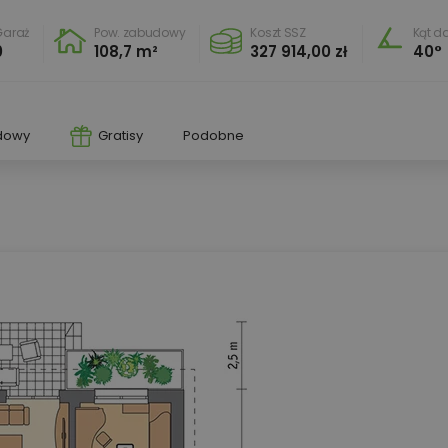
Garaż
Pow. zabudowy
Koszt SSZ
Kąt d
0
108,7 m²
327 914,00 zł
40°
dowy
Gratisy
Podobne