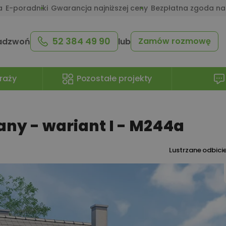
a
E-poradniki
Gwarancja najniższej ceny
Bezpłatna zgoda na
52 384 49 90
Zamów rozmowę
adzwoń
lub
raży
Pozostałe projekty
ny - wariant I - M244a
Lustrzane odbici