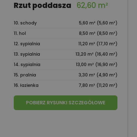
Rzut poddasza
62,60 m²
10. schody
5,60 m² (5,60 m²)
11. hol
8,50 m² (8,50 m²)
12. sypialnia
11,20 m² (17,10 m²)
13. sypialnia
13,20 m² (16,40 m²)
14. sypialnia
13,00 m² (16,90 m²)
15. pralnia
3,30 m² (4,90 m²)
16. łazienka
7,80 m² (11,20 m²)
POBIERZ RYSUNKI SZCZEGÓŁOWE