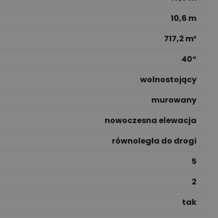
10,6 m
717,2 m³
40°
wolnostojący
murowany
nowoczesna elewacja
równoległa do drogi
5
2
tak