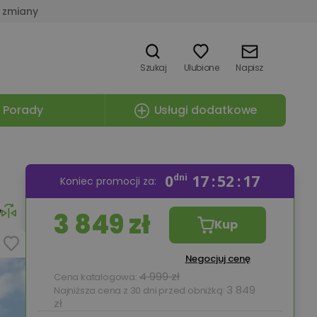
 zmiany
Szukaj
Ulubione
Napisz
Porady
Usługi dodatkowe
0
dni
17
52
16
Koniec promocji za:
e
3 849 zł
Kup
Negocjuj cenę
4 999 zł
Cena katalogowa:
3 849
Najniższa cena z 30 dni przed obniżką:
zł