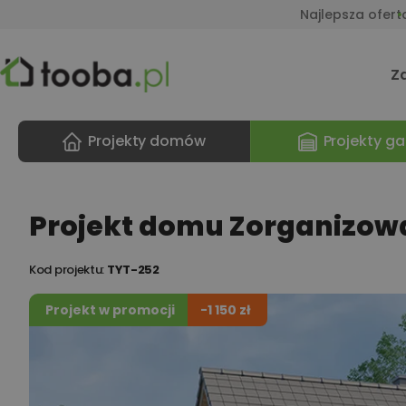
Najlepsza ofert
Z
Projekty domów
Projekty ga
Projekt domu Zorganizowa
Kod projektu:
TYT-252
Projekt w promocji
-1 150 zł