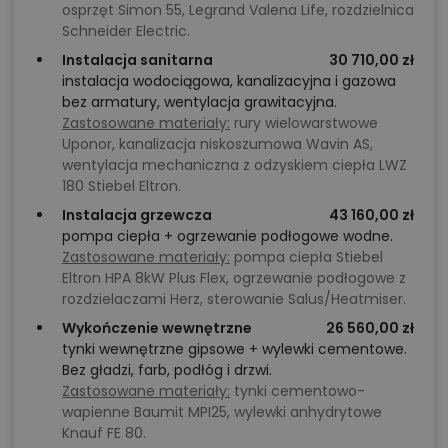
osprzęt Simon 55, Legrand Valena Life, rozdzielnica
Schneider Electric.
Instalacja sanitarna
30 710,00 zł
instalacja wodociągowa, kanalizacyjna i gazowa
bez armatury, wentylacja grawitacyjna.
Zastosowane materiały:
rury wielowarstwowe
Uponor, kanalizacja niskoszumowa Wavin AS,
wentylacja mechaniczna z odzyskiem ciepła LWZ
180 Stiebel Eltron.
Instalacja grzewcza
43 160,00 zł
pompa ciepła + ogrzewanie podłogowe wodne.
Zastosowane materiały:
pompa ciepła Stiebel
Eltron HPA 8kW Plus Flex, ogrzewanie podłogowe z
rozdzielaczami Herz, sterowanie Salus/Heatmiser.
Wykończenie wewnętrzne
26 560,00 zł
tynki wewnętrzne gipsowe + wylewki cementowe.
Bez gładzi, farb, podłóg i drzwi.
Zastosowane materiały:
tynki cementowo-
wapienne Baumit MPI25, wylewki anhydrytowe
Knauf FE 80.