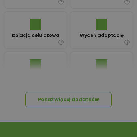
Izolacja celulozowa
Wyceń adaptację
Pakiet umów i
Dziennik Budowy
wniosków
Pokaż więcej dodatków
Tablica informacyjna
Przydomowa
oczyszczalnia
ścieków