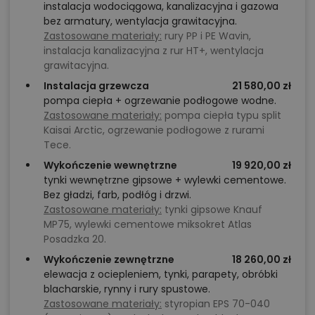
instalacja wodociągowa, kanalizacyjna i gazowa
bez armatury, wentylacja grawitacyjna.
Zastosowane materiały:
rury PP i PE Wavin,
instalacja kanalizacyjna z rur HT+, wentylacja
grawitacyjna.
Instalacja grzewcza
21 580,00 zł
pompa ciepła + ogrzewanie podłogowe wodne.
Zastosowane materiały:
pompa ciepła typu split
Kaisai Arctic, ogrzewanie podłogowe z rurami
Tece.
Wykończenie wewnętrzne
19 920,00 zł
tynki wewnętrzne gipsowe + wylewki cementowe.
Bez gładzi, farb, podłóg i drzwi.
Zastosowane materiały:
tynki gipsowe Knauf
MP75, wylewki cementowe miksokret Atlas
Posadzka 20.
Wykończenie zewnętrzne
18 260,00 zł
elewacja z ociepleniem, tynki, parapety, obróbki
blacharskie, rynny i rury spustowe.
Zastosowane materiały:
styropian EPS 70-040