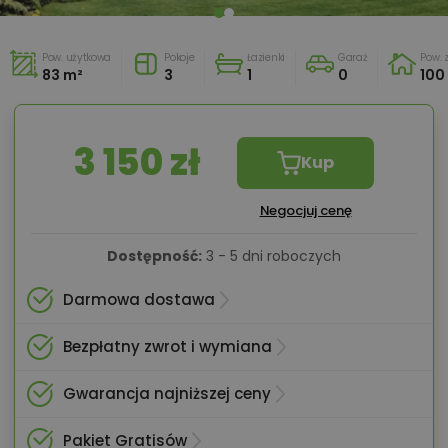
Pow. użytkowa
Pokoje
Łazienki
Garaż
Pow.
83 m²
3
1
0
100
3 150 zł
Kup
Negocjuj cenę
Dostępność:
3 - 5 dni roboczych
Darmowa dostawa
Bezpłatny zwrot i wymiana
Gwarancja najniższej ceny
Pakiet Gratisów