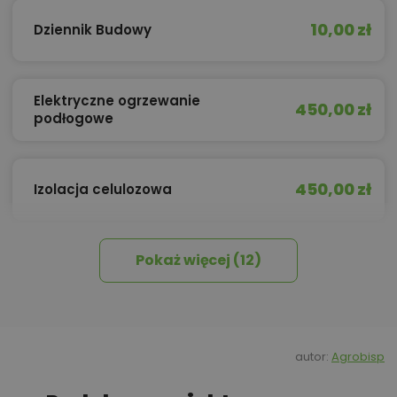
10,00 zł
Dziennik Budowy
Elektryczne ogrzewanie
450,00 zł
podłogowe
450,00 zł
Izolacja celulozowa
Pokaż więcej (12)
Kredyt hipoteczny z operatem za
800,00 zł
0 zł
450,00 zł
Okna, żaluzje, rolety
autor:
Agrobisp