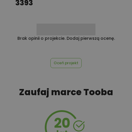
3393
100,00 zł
Rabat 10% na zakupy w OBI
450,00 zł
Rekuperacja
Brak opinii o projekcie. Dodaj pierwszą ocenę.
Oceń projekt
450,00 zł
Szambo
Zaufaj marce Tooba
50,00 zł
Tablica informacyjna
100,00 zł
Wyceń adaptację