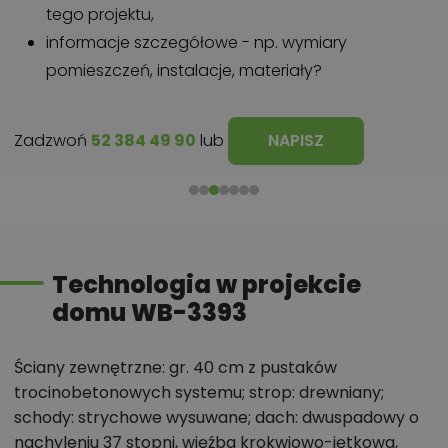
tego projektu,
informacje szczegółowe - np. wymiary
pomieszczeń, instalacje, materiały?
Zadzwoń
52 384 49 90
lub
NAPISZ
Technologia w projekcie
domu WB-3393
Ściany zewnętrzne: gr. 40 cm z pustaków
trocinobetonowych systemu; strop: drewniany;
schody: strychowe wysuwane; dach: dwuspadowy o
nachyleniu 37 stopni, więźba krokwiowo-jętkowa,