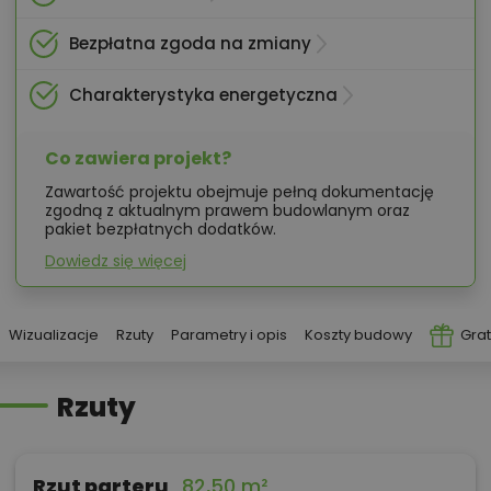
Bezpłatna zgoda na zmiany
Charakterystyka energetyczna
Co zawiera projekt?
Zawartość projektu obejmuje pełną dokumentację
zgodną z aktualnym prawem budowlanym oraz
pakiet bezpłatnych dodatków.
Dowiedz się więcej
Wizualizacje
Rzuty
Parametry i opis
Koszty budowy
Grat
Rzuty
Rzut parteru
82,50 m²