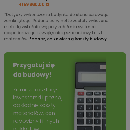
+159 360,00 zł
*Dotyczy wykończenia budynku do stanu surowego
zamkniętego. Podane ceny netto zostały wyliczone
metodą wskaźnikową przy założeniu systemu
gospodarczego i uwzględniają szacunkowy koszt
materiałów.
Zobacz, co zawierają koszty budowy
Przygotuj się
do budowy!
Zamów kosztorys
inwestorski i poznaj
dokładne koszty
materiałów, cen
robocizny i innych
nakładów.