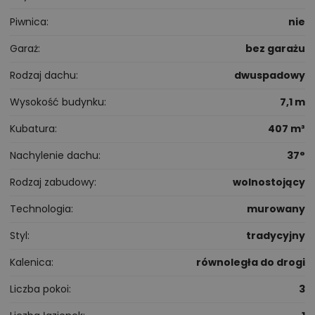
Piwnica
nie
Garaż
bez garażu
Rodzaj dachu
dwuspadowy
Wysokość budynku
7,1 m
Kubatura
407 m³
Nachylenie dachu
37°
Rodzaj zabudowy
wolnostojący
Technologia
murowany
Styl
tradycyjny
Kalenica
równoległa do drogi
Liczba pokoi
3