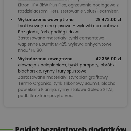
Eltron HPA 8kW Plus Flex, ogrzewanie podłogowe z
rozdzielaczami Herz, sterowanie Salus/Heatmiser.
Wykończenie wewnętrzne
29 472,00 zł
tynki wewnętrzne gipsowe + wylewki cementowe.
Bez gładzi, farb, podłóg i drzwi.
Zastosowane materiały:
tynki cementowo-
wapienne Baumit MPI25, wylewki anhydrytowe
Knauf FE 80.
Wykończenie zewnętrzne
42 366,00 zł
elewacja z ociepleniem, tynki, parapety, obróbki
blacharskie, rynny i rury spustowe.
Zastosowane materiały:
styropian grafitowy
Termo Organika, tynk silikonowy Baumit, blacha
powlekana Plannja, rynny stalowe Galeco STAL,
podbitka z kompozytu Vox.
Pakiet bezpłatnych dodatków