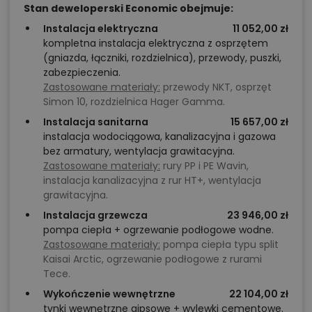
Stan deweloperski Economic obejmuje:
Instalacja elektryczna
11 052,00 zł
kompletna instalacja elektryczna z osprzętem
(gniazda, łączniki, rozdzielnica), przewody, puszki,
zabezpieczenia.
Zastosowane materiały:
przewody NKT, osprzęt
Simon 10, rozdzielnica Hager Gamma.
Instalacja sanitarna
15 657,00 zł
instalacja wodociągowa, kanalizacyjna i gazowa
bez armatury, wentylacja grawitacyjna.
Zastosowane materiały:
rury PP i PE Wavin,
instalacja kanalizacyjna z rur HT+, wentylacja
grawitacyjna.
Instalacja grzewcza
23 946,00 zł
pompa ciepła + ogrzewanie podłogowe wodne.
Zastosowane materiały:
pompa ciepła typu split
Kaisai Arctic, ogrzewanie podłogowe z rurami
Tece.
Wykończenie wewnętrzne
22 104,00 zł
tynki wewnętrzne gipsowe + wylewki cementowe.