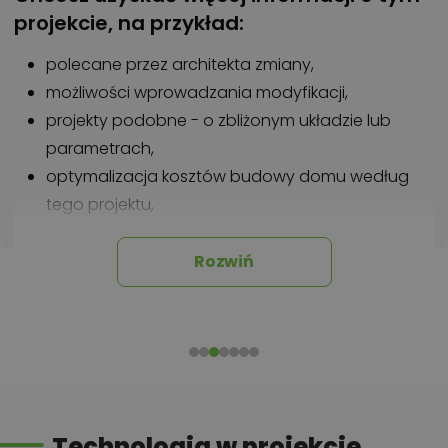
projekcie, na przykład:
polecane przez architekta zmiany,
możliwości wprowadzania modyfikacji,
projekty podobne - o zbliżonym układzie lub
parametrach,
optymalizacja kosztów budowy domu według
tego projektu,
informacje szczegółowe - np. wymiary
pomieszczeń, instalacje, materiały?
Rozwiń
Zadzwoń
52 384 49 90
lub
NAPISZ
Technologia w projekcie