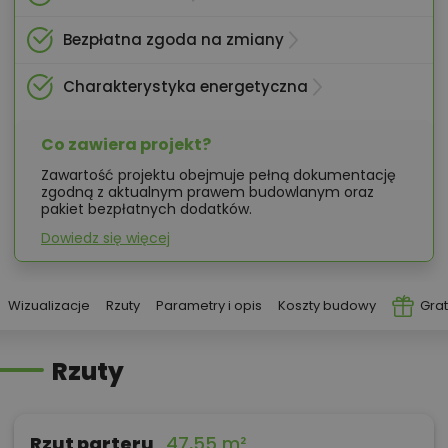
Bezpłatna zgoda na zmiany
Charakterystyka energetyczna
Co zawiera projekt?
Zawartość projektu obejmuje pełną dokumentację
zgodną z aktualnym prawem budowlanym oraz
pakiet bezpłatnych dodatków.
Dowiedz się więcej
Wizualizacje
Rzuty
Parametry i opis
Koszty budowy
Grat
Rzuty
Rzut parteru
47,55 m²