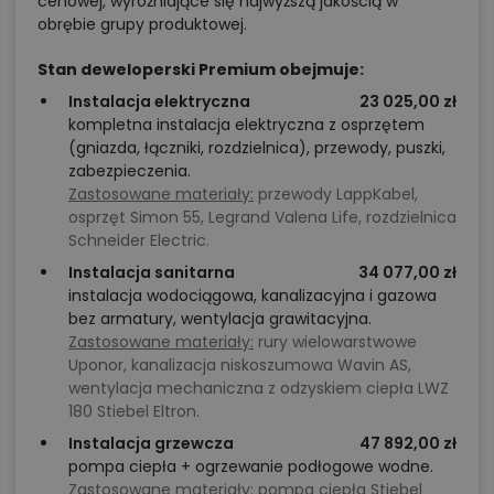
cenowej, wyróżniające się najwyższą jakością w
obrębie grupy produktowej.
Stan deweloperski Premium obejmuje:
Instalacja elektryczna
23 025,00 zł
kompletna instalacja elektryczna z osprzętem
(gniazda, łączniki, rozdzielnica), przewody, puszki,
zabezpieczenia.
Zastosowane materiały:
przewody LappKabel,
osprzęt Simon 55, Legrand Valena Life, rozdzielnica
Schneider Electric.
Instalacja sanitarna
34 077,00 zł
instalacja wodociągowa, kanalizacyjna i gazowa
bez armatury, wentylacja grawitacyjna.
Zastosowane materiały:
rury wielowarstwowe
Uponor, kanalizacja niskoszumowa Wavin AS,
wentylacja mechaniczna z odzyskiem ciepła LWZ
180 Stiebel Eltron.
Instalacja grzewcza
47 892,00 zł
pompa ciepła + ogrzewanie podłogowe wodne.
Zastosowane materiały:
pompa ciepła Stiebel