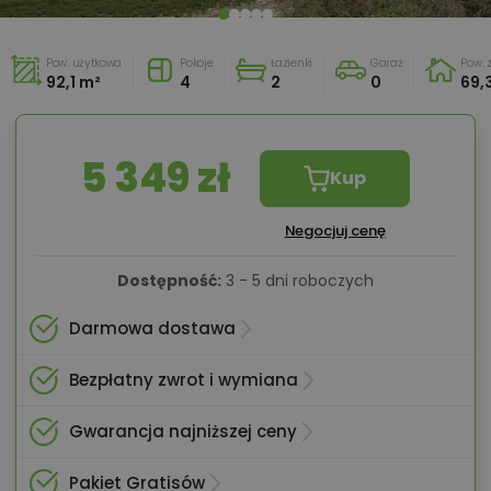
Pow. użytkowa
Pokoje
Łazienki
Garaż
Pow.
92,1 m²
4
2
0
69,
5 349 zł
Kup
Negocjuj cenę
Dostępność:
3 - 5 dni roboczych
Darmowa dostawa
Bezpłatny zwrot i wymiana
Gwarancja najniższej ceny
Pakiet Gratisów