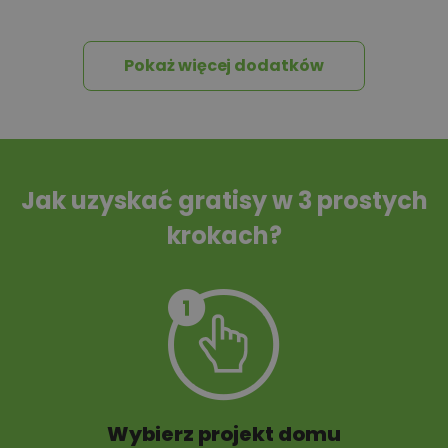
wniosków
Pokaż więcej dodatków
Tablica informacyjna
Przydomowa
oczyszczalnia
ścieków
Jak uzyskać gratisy w 3 prostych
krokach?
Szambo
10 projektów małej
architektury
ogrodowej
Wybierz projekt domu