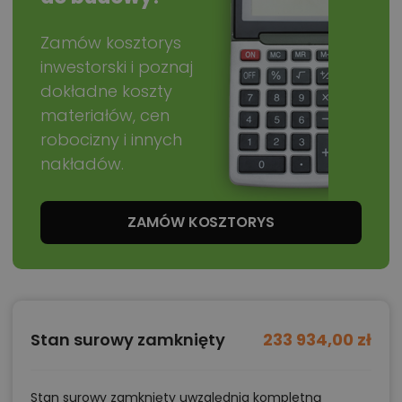
Zamów kosztorys
inwestorski i poznaj
dokładne koszty
materiałów, cen
robocizny i innych
nakładów.
ZAMÓW KOSZTORYS
Stan surowy zamknięty
233 934,00 zł
Stan surowy zamknięty uwzględnia kompletną