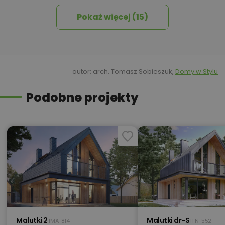
Pokaż więcej (15)
Kredyt hipoteczny z operatem za
800,00 zł
0 zł
450,00 zł
Okna, żaluzje, rolety
autor: arch. Tomasz Sobieszuk,
Domy w Stylu
Podobne projekty
450,00 zł
Pakiet umów i wniosków
450,00 zł
Pompa ciepła
420,00 zł
Projekt altanki
Malutki 2
Malutki dr-S
TMA-814
TFN-552