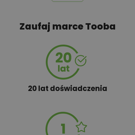
450,00 zł
Rekuperacja
Zaufaj marce Tooba
100,00 zł
Rzut w skali 1:500
60,00 zł
Schemat szamba
20 lat doświadczenia
20,00 zł
Tablica informacyjna
100,00 zł
Wyceń adaptację