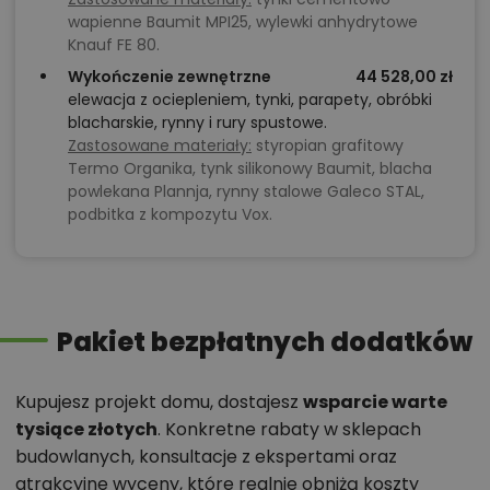
wapienne Baumit MPI25, wylewki anhydrytowe
Knauf FE 80.
Wykończenie zewnętrzne
44 528,00 zł
elewacja z ociepleniem, tynki, parapety, obróbki
blacharskie, rynny i rury spustowe.
Zastosowane materiały:
styropian grafitowy
Termo Organika, tynk silikonowy Baumit, blacha
powlekana Plannja, rynny stalowe Galeco STAL,
podbitka z kompozytu Vox.
Pakiet bezpłatnych dodatków
Kupujesz projekt domu, dostajesz
wsparcie warte
tysiące złotych
. Konkretne rabaty w sklepach
budowlanych, konsultacje z ekspertami oraz
atrakcyjne wyceny, które realnie obniżą koszty