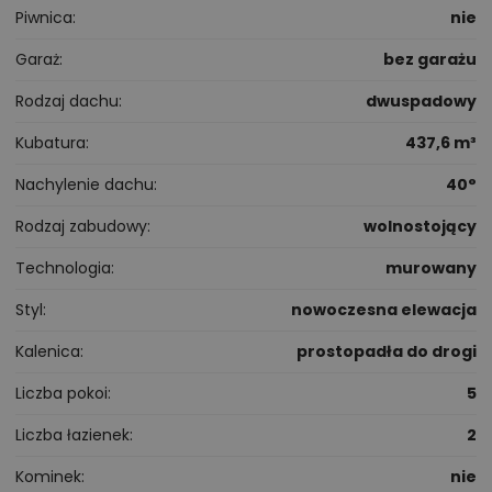
Piwnica
nie
Garaż
bez garażu
Rodzaj dachu
dwuspadowy
Kubatura
437,6 m³
Nachylenie dachu
40°
Rodzaj zabudowy
wolnostojący
Technologia
murowany
Styl
nowoczesna elewacja
Kalenica
prostopadła do drogi
Liczba pokoi
5
Liczba łazienek
2
Kominek
nie