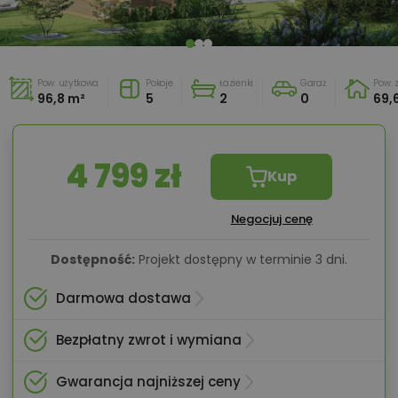
Pow. użytkowa
Pokoje
Łazienki
Garaż
Pow.
96,8 m²
5
2
0
69,
4 799 zł
Kup
Negocjuj cenę
Dostępność:
Projekt dostępny w terminie 3 dni.
Darmowa dostawa
Bezpłatny zwrot i wymiana
Gwarancja najniższej ceny