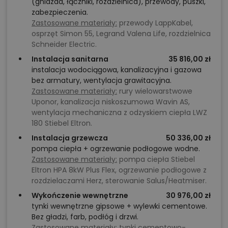
(gniazda, łączniki, rozdzielnica), przewody, puszki,
zabezpieczenia.
Zastosowane materiały:
przewody LappKabel,
osprzęt Simon 55, Legrand Valena Life, rozdzielnica
Schneider Electric.
Instalacja sanitarna
35 816,00 zł
instalacja wodociągowa, kanalizacyjna i gazowa
bez armatury, wentylacja grawitacyjna.
Zastosowane materiały:
rury wielowarstwowe
Uponor, kanalizacja niskoszumowa Wavin AS,
wentylacja mechaniczna z odzyskiem ciepła LWZ
180 Stiebel Eltron.
Instalacja grzewcza
50 336,00 zł
pompa ciepła + ogrzewanie podłogowe wodne.
Zastosowane materiały:
pompa ciepła Stiebel
Eltron HPA 8kW Plus Flex, ogrzewanie podłogowe z
rozdzielaczami Herz, sterowanie Salus/Heatmiser.
Wykończenie wewnętrzne
30 976,00 zł
tynki wewnętrzne gipsowe + wylewki cementowe.
Bez gładzi, farb, podłóg i drzwi.
Zastosowane materiały:
tynki cementowo-