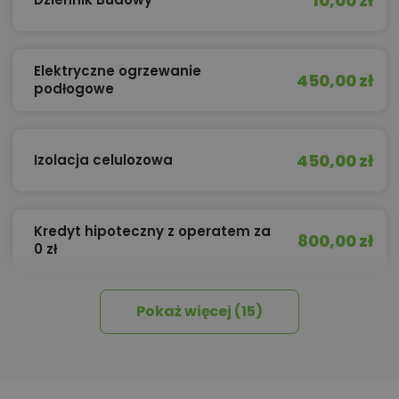
10,00 zł
Elektryczne ogrzewanie
450,00 zł
podłogowe
450,00 zł
Izolacja celulozowa
Kredyt hipoteczny z operatem za
800,00 zł
0 zł
Pokaż więcej (15)
450,00 zł
Okna, żaluzje, rolety