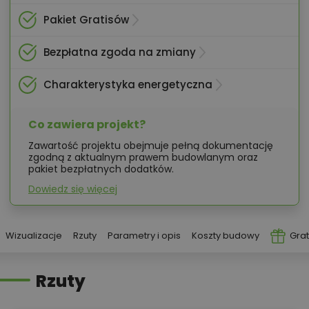
Pakiet Gratisów
Bezpłatna zgoda na zmiany
Charakterystyka energetyczna
Co zawiera projekt?
Zawartość projektu obejmuje pełną dokumentację
zgodną z aktualnym prawem budowlanym oraz
pakiet bezpłatnych dodatków.
Dowiedz się więcej
Wizualizacje
Rzuty
Parametry i opis
Koszty budowy
Grat
Rzuty