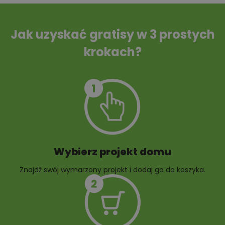
Tablica informacyjna
Przydomowa
oczyszczalnia
ścieków
Jak uzyskać gratisy w 3 prostych
krokach?
Szambo
10 projektów małej
architektury
ogrodowej
Wybierz projekt domu
Znajdź swój wymarzony projekt i dodaj go do koszyka.
10 projektów rabat
ogrodowych