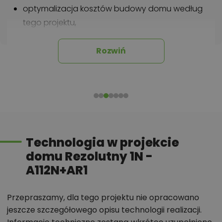
optymalizacja kosztów budowy domu według
tego projektu,
informacje szczegółowe - np. wymiary
pomieszczeń, instalacje, materiały?
Rozwiń
Zadzwoń
52 384 49 90
lub
NAPISZ
Technologia w projekcie
domu Rezolutny 1N -
A112N+AR1
Przepraszamy, dla tego projektu nie opracowano
jeszcze szczegółowego opisu technologii realizacji.