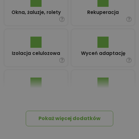
Okna, żaluzje, rolety
Rekuperacja
Izolacja celulozowa
Wyceń adaptację
Pakiet umów i
Dziennik Budowy
wniosków
Pokaż więcej dodatków