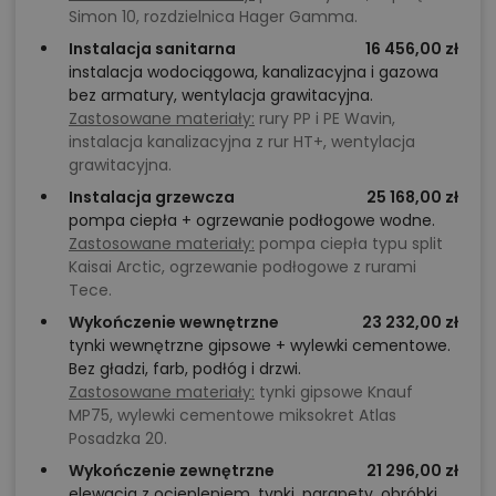
Simon 10, rozdzielnica Hager Gamma.
Instalacja sanitarna
16 456,00 zł
instalacja wodociągowa, kanalizacyjna i gazowa
bez armatury, wentylacja grawitacyjna.
Zastosowane materiały:
rury PP i PE Wavin,
instalacja kanalizacyjna z rur HT+, wentylacja
grawitacyjna.
Instalacja grzewcza
25 168,00 zł
pompa ciepła + ogrzewanie podłogowe wodne.
Zastosowane materiały:
pompa ciepła typu split
Kaisai Arctic, ogrzewanie podłogowe z rurami
Tece.
Wykończenie wewnętrzne
23 232,00 zł
tynki wewnętrzne gipsowe + wylewki cementowe.
Bez gładzi, farb, podłóg i drzwi.
Zastosowane materiały:
tynki gipsowe Knauf
MP75, wylewki cementowe miksokret Atlas
Posadzka 20.
Wykończenie zewnętrzne
21 296,00 zł
elewacja z ociepleniem, tynki, parapety, obróbki