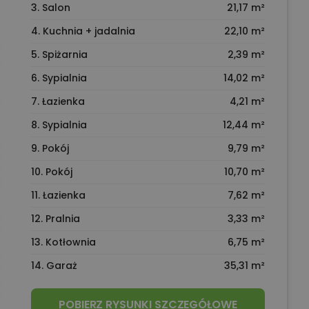
3. Salon
21,17 m²
4. Kuchnia + jadalnia
22,10 m²
5. Spiżarnia
2,39 m²
6. Sypialnia
14,02 m²
7. Łazienka
4,21 m²
8. Sypialnia
12,44 m²
9. Pokój
9,79 m²
10. Pokój
10,70 m²
11. Łazienka
7,62 m²
12. Pralnia
3,33 m²
13. Kotłownia
6,75 m²
14. Garaż
35,31 m²
POBIERZ RYSUNKI SZCZEGÓŁOWE