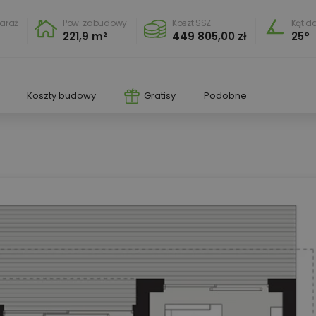
araż
Pow. zabudowy
Koszt SSZ
Kąt d
221,9 m²
449 805,00 zł
25°
Koszty budowy
Gratisy
Podobne