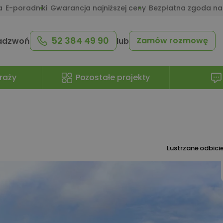
a
E-poradniki
Gwarancja najniższej ceny
Bezpłatna zgoda na
52 384 49 90
Zamów rozmowę
adzwoń
lub
raży
Pozostałe projekty
Lustrzane odbici