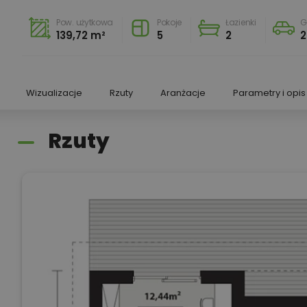
Pow. użytkowa
Pokoje
Łazienki
G
139,72 m²
5
2
2
Wizualizacje
Rzuty
Aranżacje
Parametry i opis
Rzuty