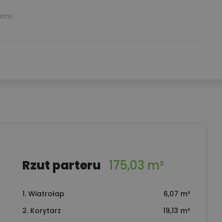
achu
Rzut parteru
175,03 m²
1. Wiatrołap
6,07 m²
2. Korytarz
19,13 m²