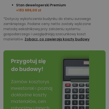
Stan deweloperski Premium
+183 686,00 zł
*Dotyczy wykończenia budynku do stanu surowego
zamkniętego. Podane ceny netto zostały wyliczone
metodą wskaźnikową przy założeniu systemu
gospodarczego i uwzględniają szacunkowy koszt
materiałów.
Zobacz, co zawierają koszty budowy
Przygotuj się
do budowy!
Zamów kosztorys
inwestorski i poznaj
dokładne koszty
materiałów, cen
robocizny i innych