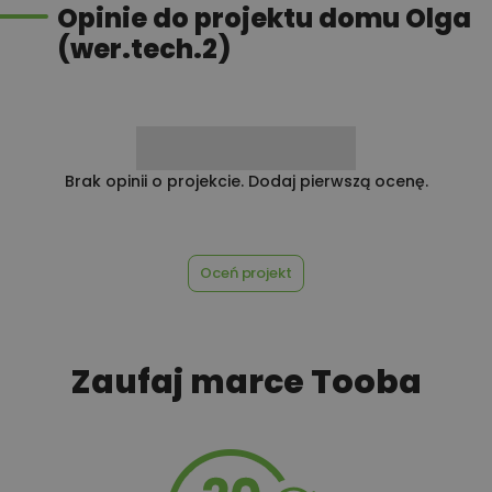
Opinie do projektu domu Olga
(wer.tech.2)
Przydomowa oczyszczalnia
450,00 zł
ścieków
450,00 zł
Płyta styropianowa na wymiar
Brak opinii o projekcie. Dodaj pierwszą ocenę.
Rabat 10% na zakupy w
100,00 zł
Oceń projekt
Castorama
100,00 zł
Rabat 10% na zakupy w OBI
Zaufaj marce Tooba
450,00 zł
Rekuperacja