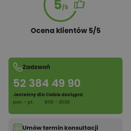
Ocena klientów 5/5
Zadzwoń
52 384 49 90
Jesteśmy dla Ciebie dostępni:
pon. – pt.
8:00 – 20:00
Umów termin konsultacji