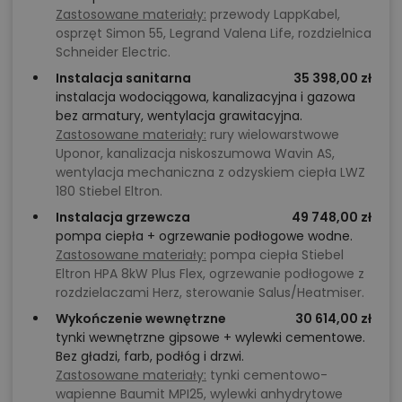
Zastosowane materiały:
przewody LappKabel,
osprzęt Simon 55, Legrand Valena Life, rozdzielnica
Schneider Electric.
Instalacja sanitarna
35 398,00 zł
instalacja wodociągowa, kanalizacyjna i gazowa
bez armatury, wentylacja grawitacyjna.
Zastosowane materiały:
rury wielowarstwowe
Uponor, kanalizacja niskoszumowa Wavin AS,
wentylacja mechaniczna z odzyskiem ciepła LWZ
180 Stiebel Eltron.
Instalacja grzewcza
49 748,00 zł
pompa ciepła + ogrzewanie podłogowe wodne.
Zastosowane materiały:
pompa ciepła Stiebel
Eltron HPA 8kW Plus Flex, ogrzewanie podłogowe z
rozdzielaczami Herz, sterowanie Salus/Heatmiser.
Wykończenie wewnętrzne
30 614,00 zł
tynki wewnętrzne gipsowe + wylewki cementowe.
Bez gładzi, farb, podłóg i drzwi.
Zastosowane materiały:
tynki cementowo-
wapienne Baumit MPI25, wylewki anhydrytowe