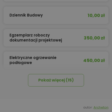
10,00 zł
Dziennik Budowy
Egzemplarz roboczy
350,00 zł
dokumentacji projektowej
Elektryczne ogrzewanie
450,00 zł
podłogowe
Pokaż więcej (15)
450,00 zł
Izolacja celulozowa
Kosztorys w formie wydruku
260,00 zł
dołączonego do projektu
autor:
Archeton