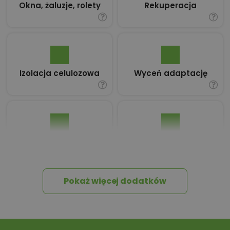
Okna, żaluzje, rolety
Rekuperacja
Izolacja celulozowa
Wyceń adaptację
Pakiet umów i
Dziennik Budowy
wniosków
Pokaż więcej dodatków
Tablica informacyjna
Przydomowa
oczyszczalnia