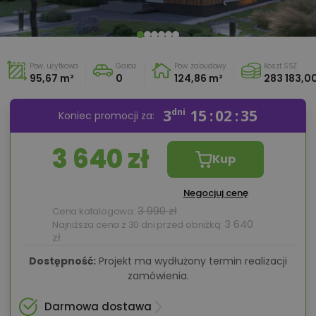
Pow. użytkowa
Garaż
Pow. zabudowy
Koszt SSZ
95,67 m²
0
124,86 m²
283 183,00
3
dni
15
02
34
Koniec promocji za:
3 640 zł
Kup
Negocjuj cenę
3 990 zł
Cena katalogowa:
3 640
Najniższa cena z 30 dni przed obniżką:
zł
Dostępność:
Projekt ma wydłużony termin realizacji
zamówienia.
Darmowa dostawa