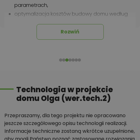
parametrach,
optymalizacja kosztów budowy domu według
tego projektu,
informacje szczegółowe - np. wymiary
Rozwiń
pomieszczeń, instalacje, materiały?
Zadzwoń
52 384 49 90
lub
NAPISZ
Technologia w projekcie
domu Olga (wer.tech.2)
Przepraszamy, dla tego projektu nie opracowano
jeszcze szczegółowego opisu technologii realizacji.
Informacje techniczne zostaną wkrótce uzupełnione,
aby mogli Państwo poznać zastosowane rozwiązania