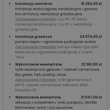
Instalacja sanitarna
16 264,00 zł
instalacja wodociągowa, kanalizacyjna i gazowa
bez armatury, wentylacja grawitacyjna.
Zastosowane materiały:
rury PP i PE Wavin,
instalacja kanalizacyjna z rur HT+, wentylacja
grawitacyjna.
Instalacja grzewcza
24 874,00 zł
pompa ciepła + ogrzewanie podłogowe wodne.
Zastosowane materiały:
pompa ciepła typu split
Kaisai Arctic, ogrzewanie podłogowe z rurami
Tece.
Wykończenie wewnętrzne
22 961,00 zł
tynki wewnętrzne gipsowe + wylewki cementowe.
Bez gładzi, farb, podłóg i drzwi.
Zastosowane materiały:
tynki gipsowe Knauf
MP75, wylewki cementowe miksokret Atlas
Posadzka 20.
Wykończenie zewnętrzne
21 047,00 zł
elewacja z ociepleniem, tynki, parapety, obróbki
blacharskie, rynny i rury spustowe.